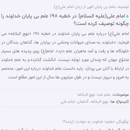
توصيف علم بی پایان الهی از زبان امام علي(ع)
امام علی(علیه السلام) در خطبه 198 علم بی پایان خداوند را
چگونه توصيف كرده است؟
امام علي(ع) درباره علم بی پایان خداوند در خطبه 198 «نهج البلاغه» می
فرماید: «خداوند به صداى حيوانات وحشى در بيابان ها، گناهان بندگان در
خلوتگاه ها و رفت و آمد ماهيان علم دارد». امام(ع) روى پديده هاى بسيار
متنوّع جهان كه چندان مورد توجّه نيست، انگشت گذارده و به علم خداوند
در ارتباط با آنان می پردازد. بايد دانست علم خداوند درباره اين امور، منحصر
به امروز و ديروز نيست و در طول ميليون ها سال از اين امور مطّلع است.
موضوعات:
علم خدا
نهج البلاغه
کلیدواژه ها:
نهج البلاغه
گناهان
امام علي
چگونگی «علم» خداوند به حوادث آينده؟!