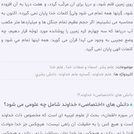
روى زمين قلم شود، و دريا براى آن مركّب گردد، و هفت دريا به آن افزوده
شود، [اينها همه تمام مى شود ولى] كلمات خدا پايان نمى گيرد». اكنون به
محاسبه مى نشينيم: اگر حجم عظيم تمام جنگل ها و ميلياردها متر مكعب
آب درياها كه سه چهارم كره زمين را پوشانده مورد توجّه قرار دهيم، چه
وضع عجيبى به وجود مى آيد! قرآن می گوید: همه اينها تمام مي شود و
كلمات الهى پايان نمى گيرد.
موضوعات:
علم بشر
اسماء و صفات خدا
علم خدا
کلیدواژه ها:
علم خداوند
گستره علم خداوند
دانش بشري
دانش های «اختصاصی» خداوند؟!
دانش های «اختصاصی» خداوند شامل چه علومی می شود؟
در سوره «لقمان»، بحث از علوم غيبيه اى است كه مخصوص ذات خداوند
است و هيچ كس را به حقيقت آن راهى نيست؛ هيچكس جز خدا حوادث
فردا را نمى داند، و هيچكس جز خدا زمان رستاخيز را نمی داند، و هيچكس