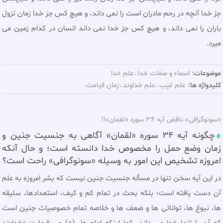
جز خدا آنچه در رحم مادران است را نمى داند، و هيچ كس جز خدا زمان نزول
باران را نمى داند، و هيچ كس جز خدا نمى داند انسان در كدام زمين مى
ميرد.
موضوعات:
اسماء و صفات خدا
علم خدا
کلیدواژه ها:
علم غيب
علم خداوند
زمان قيامت
«سونوگرافی» ناقض آیه 34 سوره «لقمان»!!
چگونه آیه 34 سوره «لقمان» آگاهی به جنسیت جنين و
زمان وضع حمل را مخصوص خدا دانسته است؛ و حال آنکه
امروزه تشخیص این امور به وسیله «سونوگرافی» راحت است؟
در این آیه سخن تنها در مسأله جنسيت جنين نيست كه بشر امروزه به علم
آن دست يافته است؛ بلكه بحث در تمام كم و كيف، استعدادها، سليقه
ها، نبوغ ها، توانائى ها و ضعف ها و خلاصه تمام خصوصيات جنين است