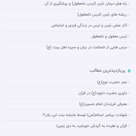
راه های درمان جُبن (ترس نامعقول) و پيشگيرى از آن‏
ريشه هاى جُبن (ترس نامعقول)
آثار منفى جُبن و ترس در زندگى فردى و اجتماعى‏
ترس معقول و نامعقول‏
درس هایی از شجاعت در بيان و سیره اهل بیت (ع)
پربازدیدترین مطالب
عمر حضرت نوح(ع)
داورى حضرت داوود(ع) در قرآن
معرفی فرزندان امام حسین(ع)
شهادت پیامبر اسلام(ص) توسط عایشه بنت ابی بکر؟!
قرآن و عقیده به گردش خورشيد به دور زمين!