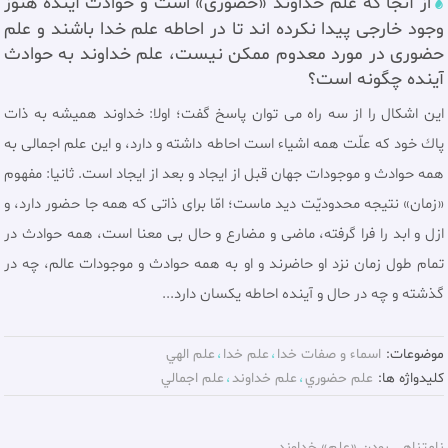
از آنجا كه علم خداوند «حضوری» است و حوادث آينده هنوز
وجود خارجى پيدا نكرده اند تا در احاطه علم خدا باشند و علم
حضورى در مورد معدوم ممكن نيست، علم خداوند به حوادث
آینده چگونه است؟
اين اشكال را از سه راه مى توان پاسخ گفت؛ اولا: خداوند هميشه به ذات
پاك خود كه علّت همه اشياء است احاطه داشته و دارد، و اين علم اجمالى به
همه حوادث و موجودات جهان قبل از ايجاد و بعد از ايجاد است. ثانیا: مفهوم
«زمان» نتيجه محدوديّت ديد ماست؛ امّا براى ذاتى كه همه جا حضور دارد، و
ازل و ابد را فرا گرفته، ماضى و مضارع و حال بى معنا است، همه حوادث در
تمام طول زمان نزد او حاضرند و او به همه حوادث و موجودات عالم، چه در
گذشته و چه در حال و آينده احاطه يكسان دارد...
موضوعات:
اسماء و صفات خدا
علم خدا
علم الهي
کلیدواژه ها:
علم حضوري
علم خداوند
علم اجمالي
نامتناهی بودن «علم» خداوند