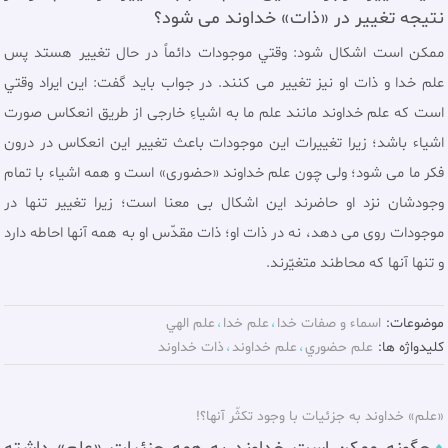
نتیجه تغییر در «ذات» خداوند می شود؟
ممكن است اشکال شود: وقتي موجودات دائماً در حال تغيير هستد پس
علم خدا و ذات او نیز تغيير می کنند. در جواب بايد گفت: اين ايراد وقتي
است كه علم خداوند مانند علم ما به اشياءِ خارجى از طريق انعكاس صورت
اشياء باشد؛ زيرا تغييرات اين موجودات باعث تغيير اين انعكاس در درون
فكر ما مى شود؛ ولى چون علم خداوند «حضوری» است و همه اشياء با تمام
وجودشان نزد او حاضرند اين اشكال بی معنا است؛ زيرا تغيير تنها در
موجودات روى مى دهد، نه در ذات او؛ ذات مقدّس او به همه آنها احاطه دارد
و تنها آنها كه محاطند متغيّرند.
موضوعات:
اسماء و صفات خدا
علم خدا
علم الهي
کلیدواژه ها:
علم حضوري
علم خداوند
ذات خداوند
«علم» خداوند به جزئيات با وجود تكثّر آنها؟!