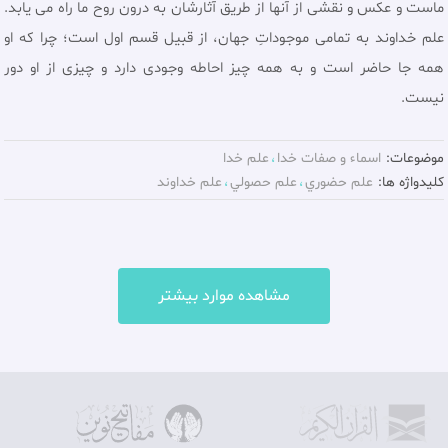
ماست و عكس و نقشى از آنها از طريق آثارشان به درون روح ما راه مى يابد.
علم خداوند به تمامى موجوداتِ جهان، از قبيل قسم اول است؛ چرا كه او
همه جا حاضر است و به همه چيز احاطه وجودى دارد و چيزى از او دور
نيست.
موضوعات:
اسماء و صفات خدا
علم خدا
کلیدواژه ها:
علم حضوري
علم حصولي
علم خداوند
مشاهده موارد بیشتر