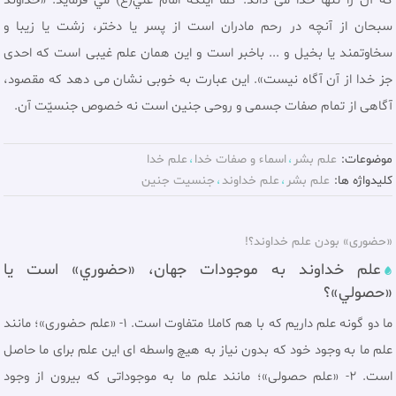
كه آن را تنها خدا مى داند. کما اینکه امام علي(ع) مي فرمايد: «خداوند
سبحان از آنچه در رحم مادران است از پسر يا دختر، زشت يا زيبا و
سخاوتمند يا بخيل و ... باخبر است و اين همان علم غيبى است كه احدى
جز خدا از آن آگاه نيست». اين عبارت به خوبى نشان مى دهد كه مقصود،
آگاهى از تمام صفات جسمى و روحى جنين است نه خصوص جنسيّت آن.
موضوعات:
علم بشر
اسماء و صفات خدا
علم خدا
کلیدواژه ها:
علم بشر
علم خداوند
جنسيت جنين
«حضوری» بودن علم خداوند؟!
علم خداوند به موجودات جهان، «حضوري» است يا
«حصولي»؟
ما دو گونه علم داريم كه با هم كاملا متفاوت است. 1- «علم حضوری»؛ مانند
علم ما به وجود خود که بدون نياز به هيچ واسطه اى اين علم براى ما حاصل
است. 2- «علم حصولی»؛ مانند علم ما به موجوداتى كه بيرون از وجود