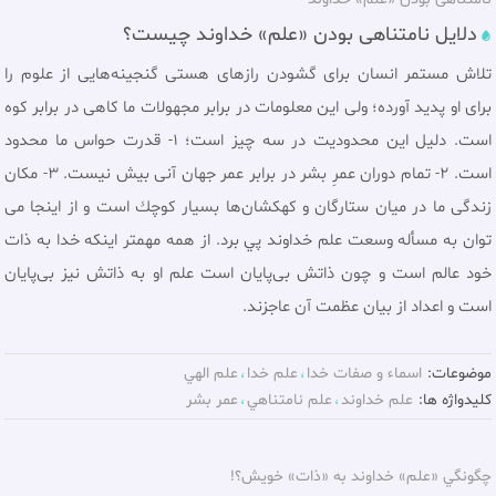
دلایل نامتناهی بودن «علم» خداوند چیست؟
تلاش مستمر انسان براى گشودن رازهاى هستى گنجينه‌هايى از علوم را
برای او پدید آورده؛ ولی اين معلومات در برابر مجهولات ما كاهى در برابر كوه
است. دليل اين محدوديت در سه چيز است؛ 1- قدرت حواس ما محدود
است. 2- تمام دوران عمرِ بشر در برابر عمر جهان آنی بيش نيست. 3- مكان
زندگى ما در ميان ستارگان و كهكشان‌ها بسيار كوچك است و از اينجا مى
توان به مسأله وسعت علم خداوند پي برد. از همه مهمتر اينكه خدا به ذات
خود عالم است و چون ذاتش بى‌پايان است علم او به ذاتش نيز بى‌پايان
است و اعداد از بيان عظمت آن عاجزند.
موضوعات:
اسماء و صفات خدا
علم خدا
علم الهي
کلیدواژه ها:
علم خداوند
علم نامتناهي
عمر بشر
چگونگي «علم» خداوند به «ذات» خویش؟!