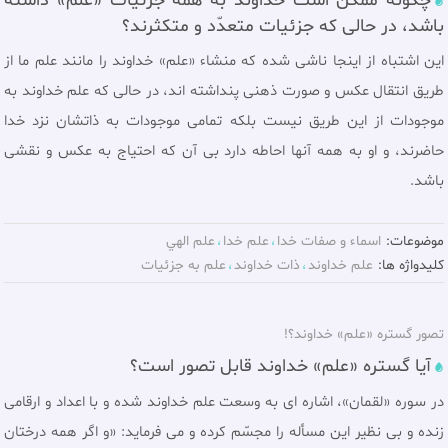
چگونه ممكن است خداوند به همه جزئيات «علم» داشته
باشد، در حالى كه جزئيات متعدّد و متكثرند؟
اين اشتباه از اينجا ناشى شده كه منشاء «علم» خداوند را مانند علم ما از
طريق انتقال عكس و صورت ذهنى پنداشته‌ اند، در حالى كه علم خداوند به
موجودات از اين طريق نيست بلكه تمامى موجودات به ذاتشان نزد خدا
حاضرند، و او به همه آنها احاطه دارد بى‌ آن‌ كه احتياج به عكس و نقشى
باشد.
موضوعات:
اسماء و صفات خدا
علم خدا
علم الهي
کلیدواژه ها:
علم خداوند
ذات خداوند
علم به جزئيات
تصور گستره «علم» خداوند؟!
آیا گستره «علم» خداوند قابل تصور است؟
در سوره «لقمان»، اشاره ای به وسعت علم خداوند شده و با اعداد و ارقامى
زنده و بى نظير اين مسأله را مجسّم کرده و مى فرمايد: «و اگر همه درختان