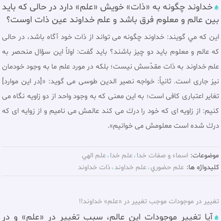
خداوند چگونه به «ذات» خویش «علم» دارد در حالی که باید
بین عالم و معلوم فرق باشد و علم خداوند عین ذات اوست؟
اين كه مي گويند: خداوند چگونه مى تواند از ذات خود آگاه باشد، در حالى
كه عالم و معلوم بايد دو چيز باشند؟ بايد گفت: اولاً اين سؤال منحصر به
علم خداوند به ذات مقدّسش نيست؛ بلکه در مورد علم ما به وجود خودمان
نيز جارى است. ثانياً: خواجه نصیر الدین طوسى مى گويد: «[در اين موارد]
تغاير اعتبارى كافى است؛ به اين معنی که به وجود واحد از دو زاويه نگاه مى
كنيم: از زاويه اى كه خود را درك مى كند عالمش مى ناميم و از زوايه اى كه
درك شده است معلومش مى خوانيم».
موضوعات:
اسماء و صفات خدا
علم خدا
علم الهي
کلیدواژه ها:
علم حضوري
علم خداوند
ذات خداوند
تغییر در موجودات موجب تغییر در «علم» خداوند!!
آیا تغییر موجودات این عالم، سبب تغییر در «علم» و در