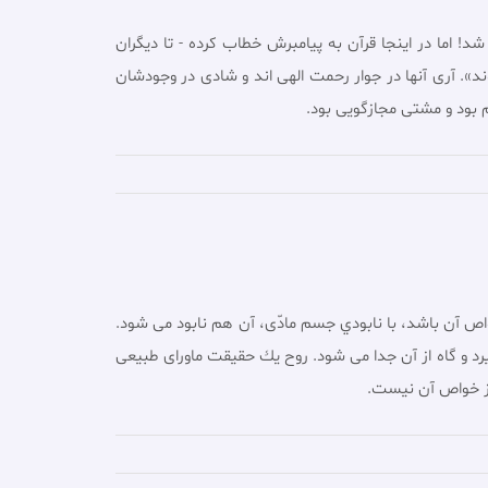
 اما در اينجا قرآن به پيامبرش خطاب كرده - تا ديگران
ند». آری آنها در جوار رحمت الهى اند و شادى در وجودشان
م بود و مشتى مجازگويى بود.
 خواص آن باشد، با نابودي جسم مادّى، آن هم نابود مى شود.
يرد و گاه از آن جدا مى شود. روح يك حقيقت ماوراى طبيعى
 از خواص آن نيست.