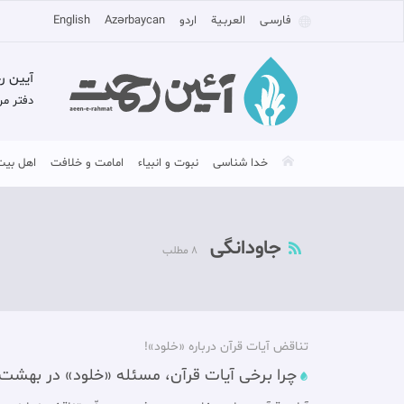
فارسـی
العربـیة
اردو
Azərbaycan
English
آیین ر
دفتر مر
خدا شناسی
نبوت و انبیاء
امامت و خلافت
اهل بیت
جاودانگی
8 مطلب
تناقض آيات قرآن درباره «خلود»!
چرا برخی آيات قرآن، مسئله «خلود» در بهشت و