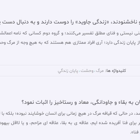
 و ناخشنودند، «زندگی جاوید» را دوست دارند و به دنبال دست 
معنى نيستى و فناى مطلق تفسير مى‌كنند؛ و گروه دوم كسانی كه نامه اعمال
ز پایان زندگی دارد؛ آری افراد ممتازی هم هستند که به هيچ وجه از مرگ و
کلیدواژه ها:
مرگ
وحشت
پايان زندگي
 به بقاء و جاودانگی، معاد و رستاخیز را اثبات نمود؟
شد، در حالى كه قيافه مرگ در هيچ زمانى براى انسان خوشايند نبوده؛ بلكه با
 براى فنا آفريده شده ايم، علاقه ی به بقا، علاقه ای مزاحم، و يا لااقل ب
فنا».