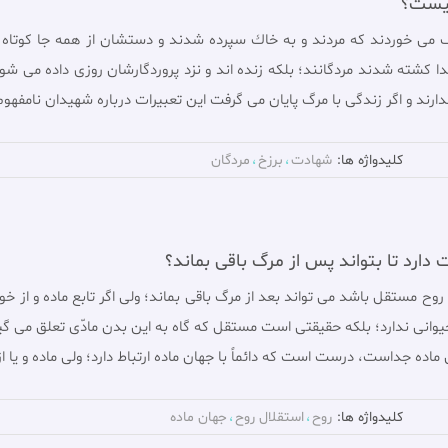
چیست؟
مى خوردند كه مردند و به خاك سپرده شدند و دستشان از همه جا كوتاه شد!
خدا كشته شدند مردگانند؛ بلكه زنده اند و نزد پروردگارشان روزى داده مى شو
ارند و اگر زندگى با مرگ پايان مى گرفت اين تعبيرات درباره شهيدان نامفهو
کلیدواژه ها:
شهادت
برزخ
مردگان
دارد تا بتواند پس از مرگ باقی بماند؟
گر روح مستقل باشد مى تواند بعد از مرگ باقى بماند؛ ولى اگر تابع ماده و از
حيوانى ندارد؛ بلكه حقيقتى است مستقل كه گاه به اين بدن مادّى تعلق مى گ
اده جداست، درست است كه دائماً با جهان ماده ارتباط دارد؛ ولى ماده و يا
کلیدواژه ها:
روح
استقلال روح
جهان ماده