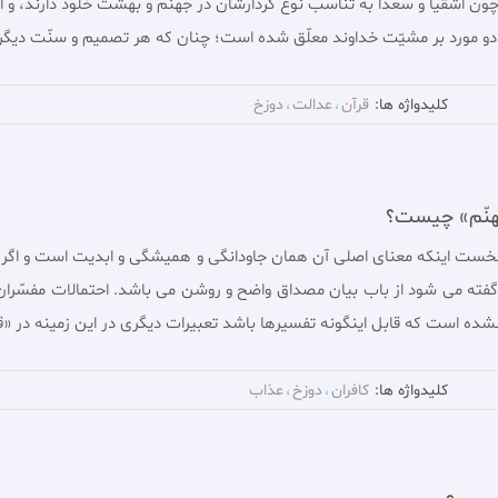
چون اشقيا و سعدا به تناسب نوع كردارشان در جهنّم و بهشت خلود دارند، و اي
ر دو مورد بر مشيّت خداوند معلّق شده است؛ چنان كه هر تصميم و سنّت ديگ
کلیدواژه ها:
قرآن
عدالت
دوزخ
جهنّم» چیست؟
 نخست اينكه معناى اصلى آن همان جاودانگى و هميشگى و ابديت است و اگر ب
گفته مى شود از باب بيان مصداق واضح و روشن مى باشد. احتمالات مفسّران 
 نشده است كه قابل اينگونه تفسيرها باشد تعبيرات ديگرى در اين زمينه در «
کلیدواژه ها:
كافران
دوزخ
عذاب