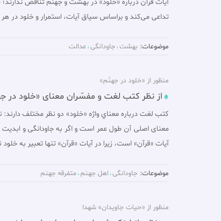
آيات قرآن درباره «خلود» در بهشت و جهنّم تناقض ندارند؛ 
تداعى مى‌كند و براساس سياق آيات، استمرار و خلود در ه
موضوعات:
بهشت
جاودانگی
عدالت
منظور از «خلود در جهنّم»
از نظر كتب لغت و مفسّران معنای «خلود در 
كتب لغت درباره معناي واژه «خلود» دو نظر مختلف دارند:
معناى اصلى آن طول عمر است و اگر به جاودانگى و ابديت 
آيات «قرآن» است، زيرا در آيات «قرآن» تنها تعبير به خلود
موضوعات:
جاودانگی
اهل جهنم
متفرقه جهنم
منظور از «حیات جاویدان» شهدا