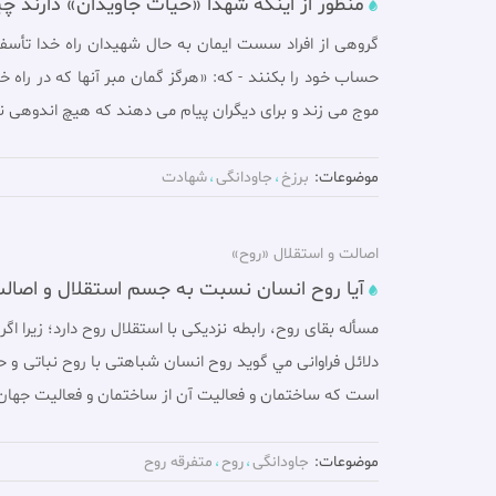
منظور از اینکه شهدا «حیات جاویدان» دارند 
گروهى از افراد سست ايمان به حال شهيدان راه خدا تأسف 
حساب خود را بكنند - كه: «هرگز گمان مبر آنها كه در راه 
موج مى زند و براى ديگران پيام مى دهند كه هيچ اندوهى ند
موضوعات:
برزخ
جاودانگی
شهادت
اصالت و استقلال «روح»
آیا روح انسان نسبت به جسم استقلال و اصالت 
مسأله بقاى روح، رابطه نزديكى با استقلال روح دارد؛ زيرا ا
دلائل فراوانى مي گويد روح انسان شباهتى با روح نباتى و 
است كه ساختمان و فعاليت آن از ساختمان و فعاليت جهان م
موضوعات:
جاودانگی
روح
متفرقه روح