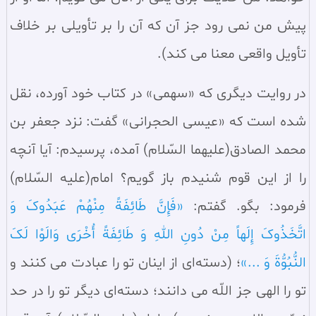
پیش من نمی‌ رود جز آن که آن را بر تأویلی بر خلاف
تأویل واقعی معنا می‌ کند).
در روایت دیگری که «سهمی» در کتاب خود آورده، نقل
شده است که «عیسی الحجرانی» گفت: نزد جعفر بن
محمد الصادق(علیهما السّلام) آمده، پرسیدم: آیا آنچه
را از این قوم شنیدم باز گویم؟ امام(علیه السّلام)
فرمود: بگو. گفتم:
«فَإِنَّ طَائِفَةً مِنْهُمْ عَبَدُوکَ وَ
اتَّخَذُوکَ إِلَهاً مِنْ دُونِ اللهِ وَ طَائِفَةً أُخْرَی وَالَوْا لَکَ
النُّبُوُّةَ وَ ...»
؛ (دسته‌ای از اینان تو را عبادت می‌ کنند و
تو را الهی جز اللّه می‌ دانند؛ دسته‌ای دیگر تو را در حد