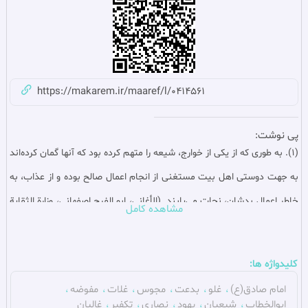
https://makarem.ir/maaref/l/0414561
پی نوشت:
(1). به طوری که از یکی از خوارج، شیعه را متهم کرده بود که آنها گمان کرده‌اند
به جهت دوستی اهل بیت مستغنی از انجام اعمال صالح بوده و از عذاب، به
خاطر اعمال بدشان، نجات می‌یابند. (الأغاني، ابو الفرج اصفهانى‏، وزارة الثقایة
مشاهده کامل
و الارشاد القومی، الموسسة المصریة العامه‏، 1963 م، ج 20، ص 107؛ العقیدة
و الشریعة فی الاسلام، اجناس جولد تیسهر، مترجم: محمد یوسف موسی،
کلیدواژه ها:
دار الرائد العربی، بیروت، 1946 م، ص 203).
امام صادق(ع)
غلو
بدعت
مجوس
غلات
مفوضه
(2). اکذوبة تحریف القرآن بین الشیعة و السنه، جعفریان، رسول، بی جا،
ابوالخطاب
شیعیان
یهود
نصاری
تکفیر
غالیان