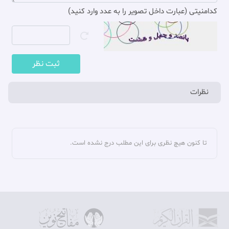
کدامنیتی (عبارت داخل تصویر را به عدد وارد کنید)
اول، ص 68.
(7). مجله تراثنا، شماره 12، ص 17 – 18.
(8). مجله تراثنا، شماره 12، ص 18.
ثبت نظر
(9). تاريخ جرجان‏، سهمى، حمزه بن يوسف‏، عالم الكتب‏، بيروت‏، 1407 ق،‏
چاپ چهارم، ص 322 و 323.
نظرات
(10). إختيار معرفة الرجال‏، همان، ص 300.
(11). همان، ص 301.
(12). همان، ص 300.
تا کنون هیچ نظری برای این مطلب درج نشده است.
(13). همان، ص 302.
(14). کسانی که یک مرتبه از غلات پایین ‌ترند.
(15). علل الشرائع‏، ابن بابويه، محمد بن على‏، مطبعة الحیدریه، نجف، 1385
ق، ج 1، ص 127؛ بحار الأنوار، مجلسى، محمد باقر بن محمد تقى‏، محقق /
مصحح: جمعى از محققان‏، دار إحياء التراث العربي‏، بيروت‏، 1403 ق‏، چاپ