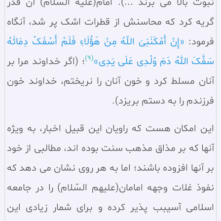
نبوّت بالا می‌ برند ...). امام(علیه السّلام) آن قدر
گریه کرد که محاسنش از قطرات اشک پر شد، آنگاه
فرمود:
«إِنْ أَمْکَنَنِیَ اللّهُ مِنْ هَؤُلَاءِ فَلَمْ أَسْفَکْ دِمَائَهُ
(9)
سَفَّکَ اللهُ دَمَ وُلْدِی عَلَی یَدِی»
؛ (اگر خداوند مرا بر
آنان مسلط کرد و خون آنان را نریختم، خداوند خون
فرزندم را به دستم بریزد).
این امکان هست که راویان این قبیل اخبار، به ویژه
آنها که بر مذاق مذهب سنت بوده‌ اند، مطالبی از خود
بر آنها افزوده باشند؛ اما به هر روی نشان می‌ دهد که
نفوذ غلات وجهه امامان(علیهم السّلام) را در جامعه
اسلامی آسیبب‌ پذیر کرده و برای شمار زیادی این