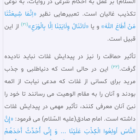
السّلام) بر عمل به احکام شرعی در روایات، به نوعی
تکذیب غالیان است. تعبیرهایی نظیر
«اِنَّمَا شِیعَتُنَا
(21)
مَنْ أَطَاعَ اللهَ»
و یا
«لَاتَنَالُ وِلَایَتِنَا اِلَّا بِالْوَرَعِ»
از این
قبیل است.
تأثیر حماقت را نیز در پیدایش غلات نباید نادیده
(22)
گرفت.
این در حالی است که دنیاطلبی و جذب
مرید برای کسانی از غلات که مدعی نیابت از ائمه
بودند و آنان را به مقام الوهیت می‌ رسانند تا خود را
نبیّ آنان معرفی کنند، تأثیر مهمی در پیدایش غلات
داشته است. امام صادق(علیه السّلام) می‌ فرمود:
«إِنَّ
النَّاسَ اُولِعُوا الْکِذْبَ عَلَیْنَا ... وَ إِنِّی أُحْدِّثُ أَحَدَهُمْ