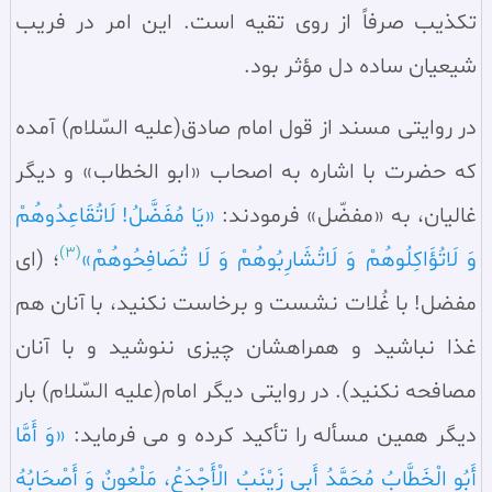
تکذیب صرفاً از روی تقیه است. این امر در فریب
شیعیان ساده‌ دل مؤثر بود.
در روایتی مسند از قول امام صادق(علیه السّلام) آمده
که حضرت با اشاره به اصحاب «ابو الخطاب» و دیگر
غالیان، به «مفضّل» فرمودند:
«یَا مُفَضَّلُ! لَاتُقَاعِدُوهُمْ
(3)
وَ لَاتُؤَاکِلُوهُمْ وَ لَاتُشَارِبُوهُمْ وَ لَا تُصَافِحُوهُمْ»
؛ (ای
مفضل! با غُلات نشست و برخاست نکنید، با آنان هم
غذا نباشید و همراهشان چیزی ننوشید و با آنان
مصافحه نکنید). در روایتی دیگر امام(علیه السّلام) بار
دیگر همین مسأله را تأکید کرده و می فرماید:
«وَ أَمَّا
أَبُو الْخَطَّابُ مُحَمَّدُ أَبِی زَیْنَبُ الْأَجْدَعُ، مَلْعُونٌ وَ أَصْحَابُهُ