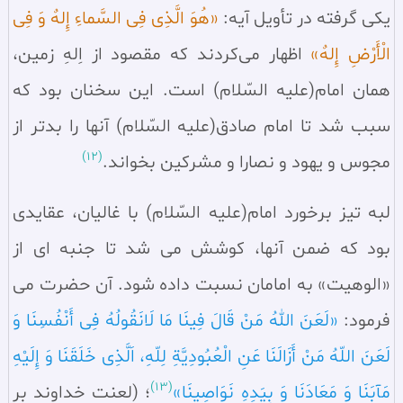
یکی گرفته در تأویل آیه:
«هُوَ الَّذِی فِی السَّماءِ إِلهٌ وَ فِی
الْأَرْضِ إِلهٌ»
اظهار می‌کردند که مقصود از اِلهِ زمین،
همان امام(علیه السّلام) است. این سخنان بود که
سبب شد تا امام صادق(علیه السّلام) آنها را بدتر از
(12)
مجوس و یهود و نصارا و مشرکین بخواند.
لبه تیز برخورد امام(علیه السّلام) با غالیان، عقایدی
بود که ضمن آنها، کوشش می‌ شد تا جنبه‌ ای از
«الوهیت» به امامان نسبت داده شود. آن حضرت می‌
فرمود:
«لَعَنَ اللهُ مَنْ قَالَ فِینَا مَا لَانَقُولُهُ فِی أَنْفُسِنَا وَ
لَعَنَ اللّهُ مَنْ أَزَالَنَا عَنِ الْعُبُودِیَّةِ لِلّهِ، اَلَّذِی خَلَقَنَا وَ إِلَیْهِ
(13)
مَآبَنَا وَ مَعَادَنَا وَ بِیَدِهِ نَوَاصِینَا»
؛ (لعنت خداوند بر