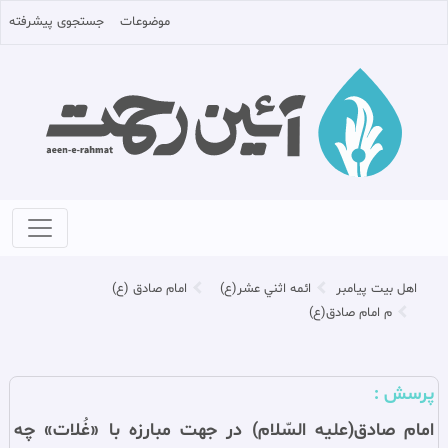
موضوعات
جستجوی پیشرفته
اهل بيت پيامبر
ائمه اثني عشر(ع)
امام صادق (ع)
م امام صادق(ع)
پرسش :
امام صادق(علیه السّلام) در جهت مبارزه با «غُلات» چه