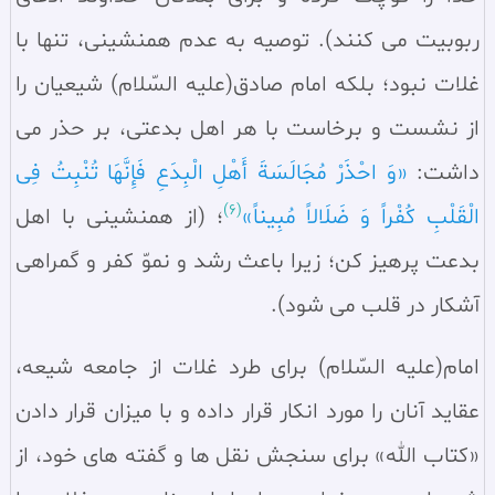
ربوبیت می‌ کنند). توصیه به عدم همنشینی، تنها با
غلات نبود؛ بلکه امام صادق(علیه السّلام) شیعیان را
از نشست و برخاست با هر اهل بدعتی، بر حذر می‌
داشت:
«وَ احْذَرْ مُجَالَسَةَ أَهْلِ الْبِدَعِ فَإِنَّهَا تُنْبِتُ فِی
(6)
الْقَلْبِ کُفْراً وَ ضَلَالاً مُبِیناً»
؛ (از همنشینی با اهل
بدعت پرهیز کن؛ زیرا باعث رشد و نموّ کفر و گمراهی
آشکار در قلب می‌ شود).
امام(علیه السّلام) برای طرد غلات از جامعه شیعه،
عقاید آنان را مورد انکار قرار داده و با میزان قرار دادن
«کتاب الله» برای سنجش نقل‌ ها و گفته‌ های خود، از