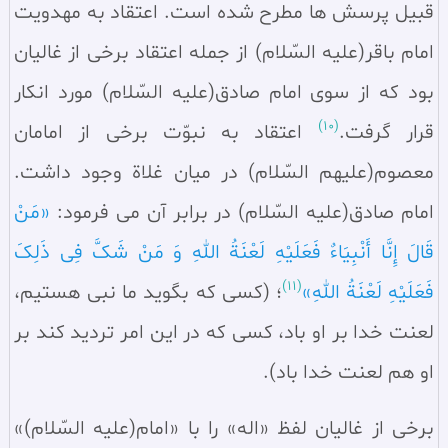
قبیل پرسش‌ ها مطرح شده است. اعتقاد به مهدویت
امام باقر(علیه السّلام) از جمله اعتقاد برخی از غالیان
بود که از سوی امام صادق(علیه السّلام) مورد انکار
(10)
قرار گرفت.
اعتقاد به نبوّت برخی از امامان
معصوم(علیهم السّلام) در میان غلاة وجود داشت.
امام صادق(علیه السّلام) در برابر آن می‌ فرمود:
«مَنْ
قَالَ إِنَّا أَنْبِیَاءٌ فَعَلَیْهِ لَعْنَةُ اللهِ وَ مَنْ شَکَّ فِی ذَلِکَ
(11)
فَعَلَیْهِ لَعْنَةُ اللهِ»
؛ (کسی که بگوید ما نبی هستیم،
لعنت خدا بر او باد، کسی که در این امر تردید کند بر
او هم لعنت خدا باد).
برخی از غالیان لفظ «اله» را با «امام(علیه السّلام)»