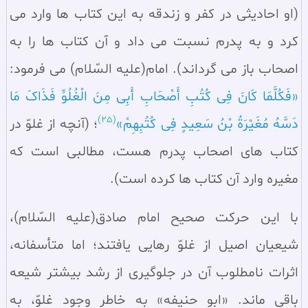
(او احادیثی در کفر و زندقه به این کتاب‌ ها وارد می‌
کرد و به پدرم نسبت می‌ داد و آن کتاب‌ ها را به
اصحاب باز می‌ گرداند). امام(علیه السّلام) می‌ فرمود:
«فَکُلَّمَا کَانَ فِی کُتُبِ أَصْحَابِ أَبِی مِنَ الْغُلُوِّ فَذَاکَ مَا
(25)
دَسَّهُ مُغَیْرَةُ بْنُ سَعِیدٍ فِی کُتُبِهِمْ»
؛ (آنچه از غلوّ در
کتاب‌ های اصحاب پدرم هست، مطالبی است که
مغیره وارد آن کتاب‌ ها کرده است).
با این حرکت صحیح امام صادق(علیه السّلام)،
شیعیان اصیل از غلوّ رهایی یافتند؛ اما متأسفانه،
اثرات نامطلوب آن در جلوگیری از رشد بیشتر شیعه
باقی ماند. «ابو حنیفه» به خاطر وجود غلوّ، به