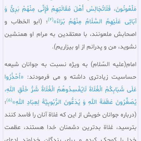
مَلْعُونُونَ، فَلَاتُجَالِسْ أَهْلَ مُقَالَتِهِمْ فَإِنِّی مِنْهُمْ بَرِئٌ وَ
(4)
آبَائِی عَلَیْهِمُ السَّلَامُ مِنْهُمْ بُرَاءٌ»
؛ (ابو الخطاب و
اصحابش ملعونند، با معتقدین به مرام او همنشین
نشوید، من و پدرانم از او بیزاریم).
امام(علیه السّلام) به ویژه نسبت به جوانان شیعه
حساسیت زیادتری داشته و می‌ فرمودند:
«اُحْذُرُوا
عَلَی شَبَابِکُمْ الْغُلَاةَ لَایُفْسِدُوهُمُ الْغُلَاةُ شَرُّ خَلْقِ اللهِ،
(5)
یُصَغِّرُونَ عَظَمَةَ اللهِ وَ یُدَعُّونَ الرُّبُوبِیَّةَ لِعِبَادِ اللهِ»
؛
(درباره جوانان خویش از این که غلاة آنان را فاسد کنند
بترسید، غلاة بدترین دشمنان خدا هستند، عظمت
خدا را کوچک کرده و برای بندگان خداوند ادعای