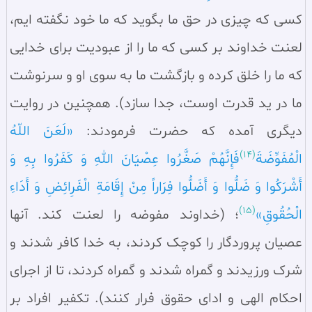
کسی که چیزی در حق ما بگوید که ما خود نگفته‌ ایم،
لعنت خداوند بر کسی که ما را از عبودیت برای خدایی
که ما را خلق کرده و بازگشت ما به سوی او و سرنوشت
ما در ید قدرت اوست، جدا سازد). همچنین در روایت
دیگری آمده که حضرت فرمودند:
«لَعَنَ اللّهُ
(14)
الْمُفَوِّضَةَ
فَإِنَّهُمْ صَغَّرُوا عِصْیَانَ اللهِ وَ کَفَرُوا بِهِ وَ
أَشْرَکُوا وَ ضَلُّوا وَ أَضَلُّوا فِرَاراً مِنْ إِقَامَةِ الْفَرِائِضِ وَ أَدَاءِ
(15)
الْحُقُوقِ»
؛ (خداوند مفوضه را لعنت کند. آنها
عصیان پروردگار را کوچک کردند، به خدا کافر شدند و
شرک ورزیدند و گمراه شدند و گمراه کردند، تا از اجرای
احکام الهی و ادای حقوق فرار کنند). تکفیر افراد بر