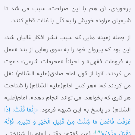
برخوردی، آن هم با این صراحت، سبب می‌ شد تا
شیعیان مراوده خویش را به کلّی با غلات قطع کنند.
از جمله زمینه‌ هایی که سبب نشر افکار غالیان شد،
این بود که پیروان خود را به سوی رهایی از بند «عمل
به فروعات فقهی» و احیاناً «محرمات شرعی» دعوت
می‌ کردند. آنها از قول امام صادق(علیه السّلام) نقل
می‌ کردند که: «هر کس امام(علیه السّلام) را شناخت
هر کاری که بخواهد، می‌ تواند انجام دهد». امام(علیه
السّلام) در پاسخ به این شبهه فرمود:
«إِنَّمَا قُلْتُ: إِذَا
عَرَفْتَ فَاعْمَلْ مَا شِئْتَ مِنْ قَلِیلِ الْخَیْرِ وَ کَثِیرِهِ، فَإِنَّهُ
(19)
یَقْبَلُ مِنْکَ»
؛ (من گفتم: وقتی [امام را] شناختی،