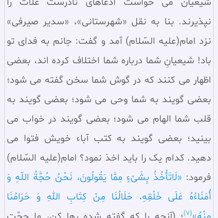
شیعیان می‌ خواست ادعاهای نادرست غلات را
نپذیرند. بنا به نقل «شهرستانی»، «سدیر صیرفی»
نزد امام(علیه السّلام) آمد و گفت: جانم به فدای تو
باد! شیعیانِ شما درباره شما اختلاف کرده‌ اند، بعضی
اظهار می‌ کنند که در گوش شما سخن گفته می‌ شود؛
بعضی گویند به شما وحی می‌ شود؛ بعضی گویند به
قلب شما الهام می‌ شود؛ بعضی گویند در خواب می‌
بینید؛ بعضی گویند به کتب آباء خویش فتوا می‌
دهید. کدام یک را باید اخذ نمود؟ امام(علیه السّلام)
فرمود:
«لَاتَأْخُذُ بِشَیْ‌ءٍ مِمَّا یَقُولُونَ، نَحْنُ حُجَّةُ اللّهِ وَ
أُمَنَاءُهُ عَلَی خَلْقِهِ، حَلَالُنَا مِنْ کِتَابِ اللهِ وَ حَرَامُنَا
(7)
مِنْهُ»
؛ (آنچه را که گفته شده رها کن، ما حجّت