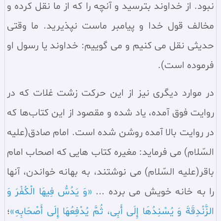
نبود. از خداوند بترسید و آنچه را که از ما نقل کرده و
مخالف قول خدا و پیامبر ماست نپذیرید. ما وقتی
حدیثی نقل می‌ کنیم و می‌ گوییم: خداوند یا رسول او
فرموده است).
در موارد دیگری نیز از این حرکت زشت غلات که در
روایت فوق آمده، یاد شده و مقصود از این کتاب‌ها که
در روایت بالا آمده روشن شده است. امام صادق(علیه
السّلام) می‌ فرماید: مغیره کتاب‌ هایی که اصحاب امام
باقر(علیه السّلام) می‌ نوشتند، به بهانه خواندن، آنها
را به خانه خویش می‌ برده ...
«وَ یَدُسُّ فِیهَا الْکُفْرَ وَ
الزَّنْدِقَةَ وَ یُسْنِدُهَا إِلَی أَبِی، ثُمَّ یُدْفِعُهَا إِلَی أَصْحَابِهِ»
؛