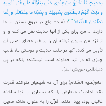
بِحَدِیثٍ فَلَایَخْرُجُ مِنْ عِنْدِی حَتَّی یَتَأَوَّلَهُ عَلَی غَیْر‍ تَأْوِیلِهِ
وَ ذَلِکَ أَنَّهُمْ لَایَطْلُبُونَ بِحَدِیثِنَا وَ بِحُبِّنَا مَا عِنْدَاللهِ وَ إِنَّمَا
(23)
یَطْلُبُونَ الدُّنْیَا»
؛ (مردم ولع در دروغ بستن بر ما
دارند ... من برای یکی از آنها حدیث نقل می‌ کنم و او
از نزد من بیرون نرفته آن را بر غیر معنای اصلی آن
تأویل می‌ کند. آنها در طلب حدیث و دوستی ما، طالب
چیزی که در نزد خداوند است نیستند؛ بلکه در پی
دنیاطلبی خویش‌ اند).
امام(علیه السّلام) برای آن که شیعیان بتوانند قدرت
نقد احادیث متعارض را، که بسیاری از آنها ساخته
غالیان بود، پیدا کنند، قرآن را به عنوان ملاک معین