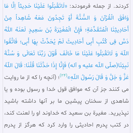
کردند. از جمله فرمودند:
«لَاتَقْبَلُوا عَلَیْنَا حَدِیثاً اِلَّا مَا
وَافَقَ الْقُرْآنَ وَ السُّنَّةَ أَوْ تَجِدُونَ مَعَهُ شَاهِداً مِنْ
أَحَادِیثِنَا الْمُتَقَدِّمَةِ؛ فَإِنَّ الْمُغَیْرَةَ بْنَ سَعِیدٍ لَعَنَهُ اللهُ
دَسَّ فِی کُتُبِ أَبِی أَحَادِیثَ لَمْ یُحَدِّثْ بِهَا أَبِی؛ فَاتَّقُوا
اللّهَ وَ لَاتَقْبَلُوا عَلَیْنَا مَا خَالَفَ قُوْلَ رَبِّنَا تَعَالَی وَ سُنَّةَ
نَبِیّنَا(صلّی اللّه علیه و آله) فَإِنَّا إِذَا حَدَّثَنَا قُلْنَا: قَالَ اللّهُ
(24)
عَزَّ وَ جَلَّ وَ قَالَ رَسُولُ اللّهِ»
؛ (آنچه را که از ما روایت
می‌ کنند جز آن که موافق قول خدا و رسول بوده و یا
شاهدی از سخنان پیشین ما بر آنها داشته باشید
نپذیرید. مغیرة بن سعید که خداوند او را لعنت کند،
در کتب پدرم احادیثی را وارد کرد که هرگز از پدرم