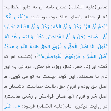
صادق(علیه السّلام) ضمن نامه‌ ای به «ابو الخطاب»
که از جمله رؤسای غلاة بود، نوشتند:
«بَلَغَنِی أَنَّکَ
تَزْعَمُ أَنَّ الزِّنَا رَجُلٌ وَ أَنَّ الْخَمْرَ رَجُلٌ وَ أَنَّ الصَّلَاةَ رَجُلٌ وَ
أَنَّ الصِّیَامَ رَجُلٌ وَ أَنَّ الْفَوَاحِشَ رَجُلٌ وَ لَیْسَ هُوَ کَمَا
تَقُولُ، اَنَا اَصْلُ الْحَقِّ وَ فُرُوعُ الْحَقِّ طَاعَةُ اللهِ وَ عَدُوِّنَا
(16)
أَصْلُ الشَّرِّ وَ فُرُوعُهُمُ الْفَوَاحِشُ»
؛ (شنیده‌ ام که
گفته‌ ای زنا، خمر، نماز، روزه، فواحش، مردانی به این
نام‌ ها هستند. این گونه نیست که تو می‌ گویی، ما
اصل حق بوده و فروعِ حق، طاعت خداست، دشمنان ما
اصل شر و فروع آنها همان فواحش و زشتی‌ هاست).
در روایت دیگری امام(علیه السّلام) فرمود:
«... عَلَی