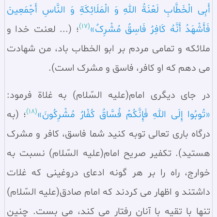
أَبِی الْخَطَّابِ لَعْنَةُ اللهِ وَ الْمَلَائِکَةِ وَ النَّاسِ أَجْمَعِینَ
(17)
فَأَشْهَدُ أَنَّهُ کَافِرٌ فَاسِقٌ مُشْرِکٌ»
؛ (... لعنت خدا و
ملائکه و تمامی مردم بر ابو الخطاب باد، من شهادت
می‌ دهم که او کافر، فاسق و مشرک است).
در جای دیگری امام(علیه السّلام) به غلاة فرمود:
(18)
«تُوبُوا إِلَی اللهِ فَإِنَّکُمْ فُسَّاقٌ کُفْارٌ مُشْرِکُونَ»
؛ (به
درگاه باری تعالی توبه کنید شما فاسق، کافر و مشرک
هستید). تکفیر صریح امام(علیه السّلام) نسبت به
خوارج، راه را بر هر گونه ادعای دروغینی که غلات
داشتند و اظهار می ‌کردند که امام صادق(علیه السّلام)
تنها با تقیه با آنان رفتار می‌ کند، می‌ بست. چنین