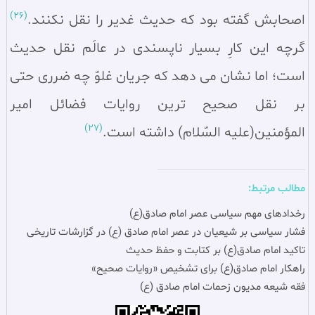
(26)
اصحابش گفته بود که حدیث غدیر را نقل نکنند.
گرچه این کارِ بسیار ناپسندی در عالَم نقل حدیث
است؛ اما نشان می‌ دهد که جریان غلوّ چه ضرری حتی
بر نقل صحیح‌ ترین روایات فضائل امیر
(27)
المؤمنین(علیه السّلام) داشته است.
مطالب مرتبط:
رخدادهای مهم سیاسی عصر امام صادق(ع)
فشار سياسی بر شيعيان در عصر امام صادق (ع) در گزارشات تاريخی
تاکید امام صادق(ع) بر کتابت و حفظ حدیث
راهکار امام صادق(ع) برای تشخیص «روایات صحیح»
فقه شیعه مدیون زحمات امام صادق (ع)