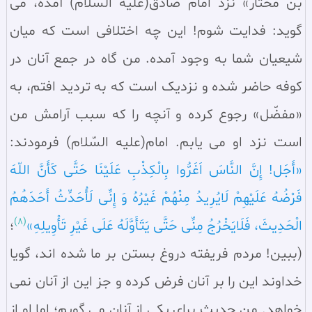
بن مختار» نزد امام صادق(علیه السّلام) آمده، می‌
گوید: فدایت شوم! این چه اختلافی است که میان
شیعیان شما به وجود آمده. من گاه در جمع آنان در
کوفه حاضر شده و نزدیک است که به تردید افتم، به
«مفضّل» رجوع کرده و آنچه را که سبب آرامش من
است نزد او می‌ یابم. امام(علیه السّلام) فرمودند:
«أَجَل! إِنَّ النَّاسَ اَغَرُّوا بِالْکِذْبِ عَلَیْنَا حَتَّی کَأَنَّ اللّهَ
فَرْضُهُ عَلَیْهِمْ لَایُرِیدُ مِنْهُمْ غَیْرُهُ وَ إِنِّی لَأُحَدِّثُ أَحَدَهُمُ
(8)
الْحَدِیثَ، فَلَایَخْرُجُ مِنِّی حَتَّی یَتَأَوَّلَهُ عَلَی غَیْرِ تَأْوِیلِهِ»
؛
(ببین! مردم فریفته دروغ بستن بر ما شده‌ اند، گویا
خداوند این را بر آنان فرض کرده و جز این از آنان نمی‌
خواهد. من حدیث برای یکی از آنان می‌ گویم؛ اما او از