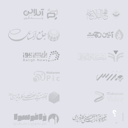
دوم، ج 44، ص 270.
(16). بحار الأنوار، همان، ص 299.
(17). همان، ص 297.
(18). همان، ص 297.
(19). الكافي، كلينى، محمد بن يعقوب بن اسحاق‏، محقق / مصحح: غفارى،
على اكبر، آخوندى، محمد، دار الكتب الإسلاميه، تهران، ‏1407 ق، چاپ چهارم،
ج 4، ص 464.
(20). إختيار معرفة الرجال‏، همان، ص 530.
(21). مناقب لامام امیر المؤمنین(عليه السلام)، محمد بن سلیمان کوفی،
مصحح: المحمودی، محمد باقر، مجمع احیاء الثقافه الاسلامیه، 1412 ق، ج 2،
ص 286.
؟
(22). همان، ص 295.