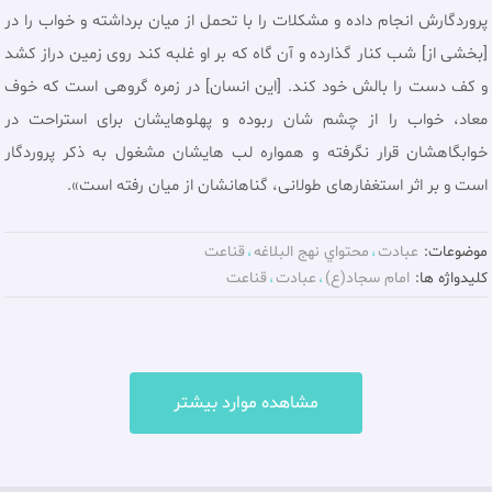
پروردگارش انجام داده و مشكلات را با تحمل از ميان برداشته و خواب را در
[بخشى از] شب كنار گذارده و آن گاه كه بر او غلبه كند روى زمين دراز كشد
و كف دست را بالش خود كند. [اين انسان] در زمره گروهى است كه خوف
معاد، خواب را از چشم شان ربوده و پهلوهايشان براى استراحت در
خوابگاهشان قرار نگرفته و همواره لب هايشان مشغول به ذكر پروردگار
است و بر اثر استغفارهاى طولانى، گناهانشان از ميان رفته است».
موضوعات:
عبادت
محتواي نهج البلاغه
قناعت
کلیدواژه ها:
امام سجاد(ع)
عبادت
قناعت
مشاهده موارد بیشتر