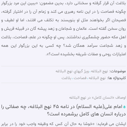
بلاغت آن قرار گرفته و سخنانی دارد، بدین مضمون: «ببین اين مرد بزرگوار
چگونه فصاحت را در اين نامه رهبرى مى كند و زمام آن را در اختيار گرفته،
فصیحان اگر بخواهند مثل او بنویسند به تکلف می افتند، اما او لطيف و
روان سخن گفته است. عالمان و شجاعان و زهد پیشه گان در قبیله قریش و
اهل مکه حضور چشمگیری نداشتند. پس او چگونه در علم، فصاحت، بلاغت
و زهد شجاعت سرآمد همگان شد؟ چه كسى به اين بزرگوار اين همه
امتيازات روحى و صفات شريفه بخشيده است؟».
موضوعات:
نهج البلاغه
ويژ گيهاي نهج البلاغه
کلیدواژه ها:
نهج البلاغه
فصاحت
بلاغت
اوصاف «انسان کامل» در نهج البلاغه
امام علی(عليه السلام) در نامه 45 نهج البلاغه، چه صفاتی را
درباره انسان هاى كامل برشمرده است؟
ایشان مى فرمايد: «خوشا به حال آن كس كه وظيفه واجب خود را در برابر