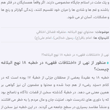
و يك ملت در اسلام جايگاه مخصوصى دارند. اگر واقعاً همسايگان در فكر هم
باشند و غم ها و شادى ها را ميان خود تقسيم كنند، زندگى گواراتر و رنج ها
و مشكلات، آسان تر می شود.
موضوعات:
محتواي نهج البلاغه
متفرقه فضائل اخلاقي
کلیدواژه ها:
امام باقر(ع)
رسول خدا(ص)
امام علی(ع)
نهی از «اختلافات فقهی» در خطبه 18 نهج البلاغه؟!
منظور از نهی از «اختلافات فقهی» در خطبه 18 نهج البلاغه
چیست؟
خطبه 18 به عقيدۀ بعضى از محققان جزئی از خطبۀ 17 بوده است كه در
كلام «سيّد رضى» از هم جدا شده و محتوا و مضمون آن نيز گواهى بر
همين معنى مى دهد. در خطبۀ گذشته سخن از قضات ناآگاه و ناصالح بود
كه با داوری هاى نادرست خود، امنيّت جان و مال مردم را به خطر مى افكنند
و منشأ مفاسد بسيارى در سطح جامعه مى گردند. در اين خطبه نيز سخن از