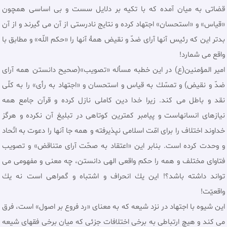
قضاتى به ميان آمده كه با تكيه بر دلايل سست و بى اساسى همچون
«قياس» و «استحسان» اجتهاد کرده و نتايج نادرستى از آن مى گيرند و از آن
بدتر اين كه رئيس آنها آراى ضدّ و نقيض همۀ آنها را «حكم اللّه» و مطابق با
واقع مى شمارد!
امیر المؤمنین(ع) در این خطبه مسأله «تصويب»(صحیح دانستن همه آراى
ضدّ و نقيض) و تمسّك به قياس و استحسان و «اجتهاد به رأى» را به كلّى
نقد و باطل مى كند. زيرا خدا دين كاملى نازل كرده و قرآن جامع همه
نيازهاى انسانهاست و پيامبر كمترين كوتاهى در تبليغ آن نكرده و هرگز
خداوند اختلاف را براى امّت اسلامى نپذيرفته و همه جا آنها را دعوت به اتّحاد
و وحدت كرده است. بنابر اين «اعتقاد به صحّت آراى متناقض» و تصويب
فتاواى مختلف و همه را حكم واقعى الهى دانستن، چه معنى و مفهومى مى
تواند داشته باشد؟! اين يك انحراف و اشتباه و گمراهى است نه يك
واقعيّت!
این شیوه با اجتهاد در نزد شیعه که به معنای «رد فروع بر اصول» است، فرق
می کند و هیچ ارتباطی به برخی اختلافات جزئی که میان برخی فقهای شیعه