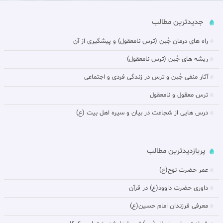
جدیدترین مطالب
راه های درمان جُبن (ترس نامعقول) و پيشگيرى از آن‏
ريشه هاى جُبن (ترس نامعقول)
آثار منفى جُبن و ترس در زندگى فردى و اجتماعى‏
ترس معقول و نامعقول‏
درس هایی از شجاعت در بيان و سیره اهل بیت (ع)
پربازدیدترین مطالب
عمر حضرت نوح(ع)
داورى حضرت داوود(ع) در قرآن
معرفی فرزندان امام حسین(ع)