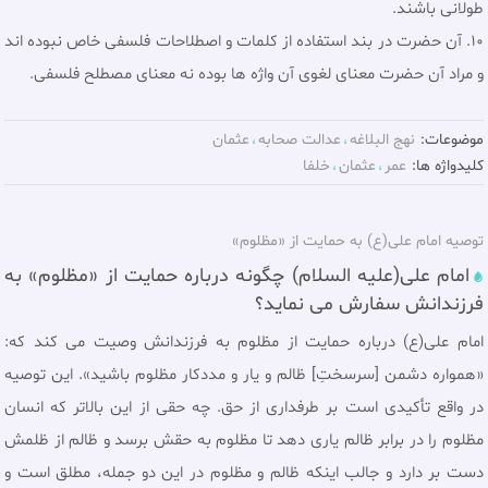
طولانی باشند.
10. آن حضرت در بند استفاده از کلمات و اصطلاحات فلسفی خاص نبوده اند
و مراد آن حضرت معنای لغوی آن واژه ها بوده نه معنای مصطلح فلسفی.
موضوعات:
نهج البلاغه
عدالت صحابه
عثمان
کلیدواژه ها:
عمر
عثمان
خلفا
توصیه امام علی(ع) به حمایت از «مظلوم»
امام علی(عليه السلام) چگونه درباره حمایت از «مظلوم» به
فرزندانش سفارش می نماید؟
امام علی(ع) درباره حمایت از مظلوم به فرزندانش وصيت می كند كه:
«همواره دشمن [سرسختِ] ظالم و يار و مددكار مظلوم باشيد». اين توصيه
در واقع تأكيدى است بر طرفدارى از حق. چه حقى از اين بالاتر كه انسان
مظلوم را در برابر ظالم يارى دهد تا مظلوم به حقش برسد و ظالم از ظلمش
دست بر دارد و جالب اينكه ظالم و مظلوم در اين دو جمله، مطلق است و