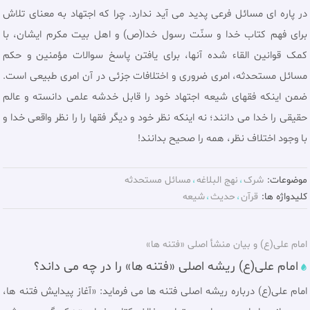
در پاره ای مسائل فرعی پدید می آید ندارد. چرا که اجتهاد به معنای تلاش
برای فهم کتاب خدا و سنّت رسول خدا(ص) و اهل بیت مکرم ایشان، با
کمک قوانین القاء شده آنها، برای یافتن پاسخ سوالات مؤمنین و حکم
مسائل مستحدثه، امری ضروری و اختلافات جزئی در آن امری طبیعی است.
ضمن اینکه فقهای شیعه اجتهاد خود را قابل خدشه علمی دانسته و عالم
حقیقی را خدا می دانند؛ نه اینکه نظر خود و دیگر فقها را را نظر واقعی خدا و
با وجود اختلاف نظر، همه را صحیح بدانند!
موضوعات:
شرک
نهج البلاغه
مسائل مستحدثه
کلیدواژه ها:
قرآن
حديث
شيعه
امام علی(ع) و بیان منشأ اصلی «فتنه ها»
امام علی(ع) ریشه اصلی «فتنه ها» را در چه می داند؟
امام علی(ع) درباره ریشه اصلی فتنه ها می فرمايد: «آغاز پيدايش فتنه ها،