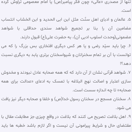
تنها از مصدری «عالی» چون فکر پیامبر(ص) یا امام معصومى تراوش کرده
است.
5. عالمان و ادبای اهل سنّت مثل ابن ابی الحدید و ابن الخشاب انتساب
مضامین آن را بنا بر تجمیع شواهد سندی حداقلی با شواهد
مضمونی(وحدت اسلوب ادبی آن)، به حضرت علی(ع) قبول دارند.
6. چرا باید سیّد رضی و یا هر کس دیگری افتخاری بس بزرگ را که می
توانست با آن بر تمام سخنرانان و شیواسخنان برتری یابد به دیگری نسبت
دهد؟!
7. شواهد قرآنی نشان از آن دارد که که همه صحابه عادل نبودند و مخدوش
سازی اعتبار و اصالت نهج البلاغه با تمسک به ادعای «عدالت برای همه
صحابه» تا چه اندازه سست است.
8. سخنان مسجع در سخنان رسول خدا(ص) و خلفا و صحابه ديگر نيز يافت
می شود.
9. اهل بلاغت تصریح می کنند که بلاغت در واقع چیزی جز مطابقت مقال با
مقتضای حال و شرایط پیرامونی آن نیست و اگر لازم باشد خطبه ها باید