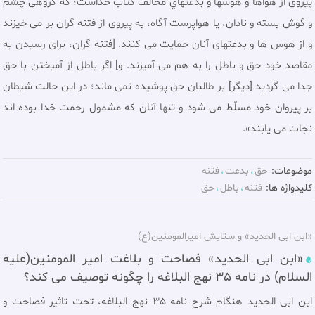
پيروى از هواها و هوسها و بدعتهاي مخالف كتاب خداست؛ که گروهى چشم
و گوش بسته و نادان، يا هواپرست آگاه، به پيروى از فتنه گران بر مى‏ خيزند
و از هوس‏ ها و بدعتهاى آنان حمايت مى‏ كنند. [فتنه گران، براى رسيدن به
مقاصد خود حق و باطل را به هم مى‏ آميزند. و] اگر باطل از آميختن با حق
جدا مى‏ گرديد [ديگر] بر طالبان حق پوشيده نمى‏ ماند؛ در اين حالت شيطان
بر پيروان خود مسلّط مى‏ شود و تنها آنان كه مشمول رحمت خدا بوده‏ اند
نجات مى‏ يابند».
موضوعات:
حق
بدعت
فتنه
کلیدواژه ها:
فتنه
باطل
حق
«ابن ابی الحديد» و ستایش امیرالمومنین(ع)
«ابن ابی الحدید» فصاحت و بلاغت امیر المومنین(علیه
السلام) در نامه 35 نهج البلاغه را چگونه توصیف می کند؟
ابن ابى الحديد هنگام شرح نامه 35 نهج البلاغه، تحت تاثیر فصاحت و