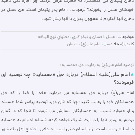
دهان يتيمان مى گذاشت). به حضرت عرض کردند: چرا اجازه نمى دهيد
خودشان عسل را بخورند؟ فرمودند: «امام پدر يتيمان است. من عسل در
دهان آنها گذاردم تا همچون پدران با آنها رفتار شود».
موضوعات:
عسل
احسان و نيکو کاري
محتواي نهج البلاغه
کلیدواژه ها:
عسل
امام علی(ع)
یتیمان
توصیه امام علی(ع) به رعایت حقّ «همسایه»
امام علی(عليه السلام) درباره حقّ «همسایه» چه توصيه ای
فرمودند؟
امام علی(ع) درباره حق همسایه می فرمايد: «خدا را خدا را كه حق
همسايگان خود را رعایت كنيد؛ چرا كه آنان مورد توصيه پيامبر شما هستند
و او همواره نسبت به همسايگان سفارش مى فرمود تا آنجا كه ما گمان
برديم به زودى آنها را در ارث شريك خواهد كرد». فلسفه احترام به همسايه
در اسلام روشن است؛ زيرا اسلام دينى است اجتماعى. اجتماع اهل يك شهر