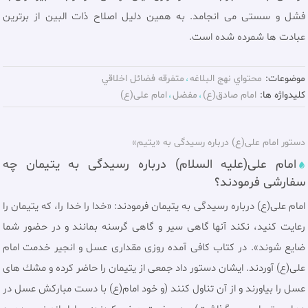
فشل و سستى مى انجامد. به همين دليل اصلاح ذات البين از برترين
عبادت ها شمرده شده است.
موضوعات:
محتواي نهج البلاغه
متفرقه فضائل اخلاقي
کلیدواژه ها:
امام صادق(ع)
مفضل
امام علی(ع)
دستور امام علی(ع) درباره رسيدگی به «یتیم»
امام علی(عليه السلام) درباره رسيدگی به يتيمان چه
سفارشی فرمودند؟
امام علی(ع) درباره رسيدگی به يتيمان فرمودند: «خدا را خدا را، كه يتيمان را
رعايت كنيد، نكند آنها گاهى سير و گاهى گرسنه بمانند و در حضور شما
ضايع شوند». در كتاب كافى آمده روزى مقدارى عسل و انجير خدمت امام
على(ع) آوردند. ایشان دستور داد جمعى از يتيمان را حاضر كرده و مشك هاى
عسل را بياورند و از آن تناول كنند (و خود امام(ع) با دست مباركش عسل در