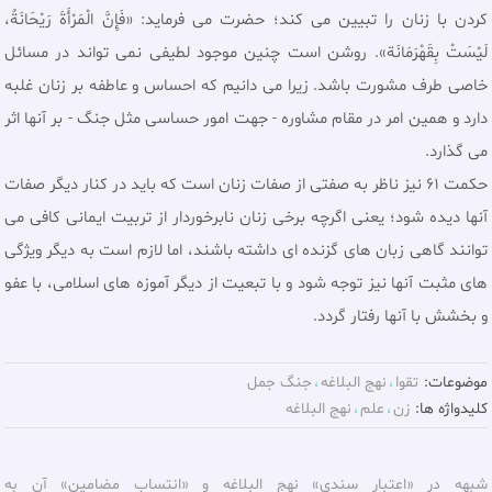
کردن با زنان را تبیین می کند؛ حضرت می فرماید: «فَإِنَّ الْمَرْأَةَ رَيْحَانَةٌ،
لَيْسَتْ بِقَهْرَمَانَة». روشن است چنين موجود لطيفى نمى تواند در مسائل
خاصی طرف مشورت باشد. زیرا مى دانيم كه احساس و عاطفه بر زنان غلبه
دارد و همين امر در مقام مشاوره - جهت امور حساسی مثل جنگ - بر آنها اثر
مى گذارد.
حکمت 61 نیز ناظر به صفتی از صفات زنان است که باید در کنار دیگر صفات
آنها دیده شود؛ یعنی اگرچه برخی زنان نابرخوردار از تربیت ایمانی کافی می
توانند گاهی زبان های گزنده ای داشته باشند، اما لازم است به دیگر ویژگی
های مثبت آنها نیز توجه شود و با تبعیت از دیگر آموزه های اسلامی، با عفو
و بخشش با آنها رفتار گردد.
موضوعات:
تقوا
نهج البلاغه
جنگ جمل
کلیدواژه ها:
زن
علم
نهج البلاغه
شبهه در «اعتبار سندی» نهج البلاغه و «انتساب مضامین» آن به