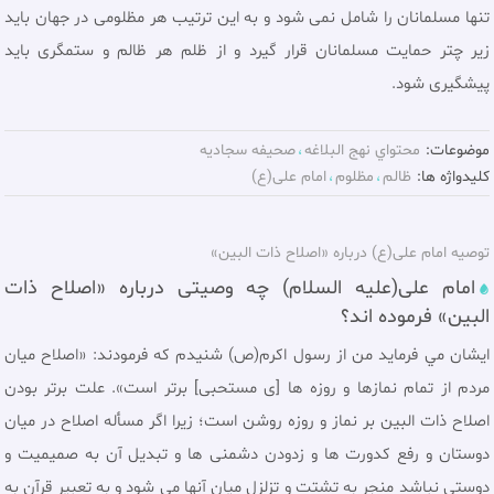
تنها مسلمانان را شامل نمى شود و به اين ترتيب هر مظلومى در جهان بايد
زير چتر حمايت مسلمانان قرار گيرد و از ظلم هر ظالم و ستمگرى بايد
پيشگيرى شود.
موضوعات:
محتواي نهج البلاغه
صحيفه سجاديه
کلیدواژه ها:
ظالم
مظلوم
امام علی(ع)
توصیه امام علی(ع) درباره «اصلاح ذات البین»
امام علی(عليه السلام) چه وصیتی درباره «اصلاح ذات
البین» فرموده اند؟
ایشان مي فرمايد من از رسول اکرم(ص) شنیدم که فرمودند: «اصلاح ميان
مردم از تمام نمازها و روزه ها [ی مستحبی] برتر است». علت برتر بودن
اصلاح ذات البين بر نماز و روزه روشن است؛ زيرا اگر مسأله اصلاح در ميان
دوستان و رفع كدورت ها و زدودن دشمنى ها و تبديل آن به صميميت و
دوستى نباشد منجر به تشتت و تزلزل ميان آنها مى شود و به تعبير قرآن به