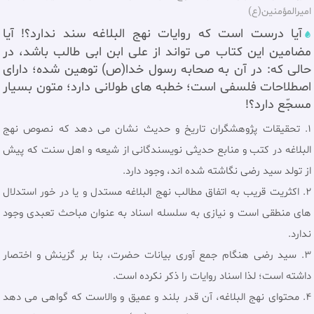
امیرالمؤمنین(ع)
آیا درست است که روایات نهج البلاغه سند ندارد؟! آیا
مضامین این کتاب می تواند از علی ابن ابی طالب باشد، در
حالی که: در آن به صحابه رسول خدا(ص) توهین شده؛ دارای
اصطلاحات فلسفی است؛ خطبه های طولانی دارد؛ متون بسیار
مسجّع دارد؟!
1. تحقیقات پژوهشگران تاریخ و حدیث نشان می دهد که نصوص نهج
البلاغه در کتب و منابع حدیثی نویسندگانی از شیعه و اهل سنت که پیش
از تولد سید رضی نگاشته شده اند، وجود دارد.
2. اکثریت قریب به اتفاق مطالب نهج البلاغه مستدل و یا در خور استدلال
هاى منطقى است و نیازى به سلسله اسناد به عنوان مباحث تعبدى وجود
ندارد.
3. سید رضی هنگام جمع آوری بیانات حضرت، بنا بر گزینش و اختصار
داشته است؛ لذا اسناد روایات را ذکر نکرده است.
4. محتوای نهج البلاغه، آن قدر بلند و عمیق و والاست که گواهى مى دهد