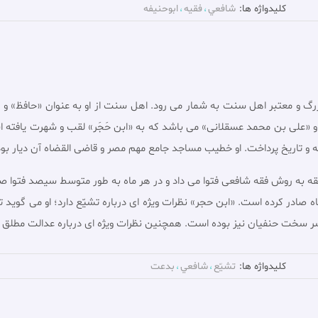
کلیدواژه ها:
شافعي
فقيه
ابوحنيفه
رگ و معتبر اهل سنت به شمار مى رود. اهل سنت از او به عنوان «حافظ» و «
 او «على بن محمد عسقلانى» مى باشد که به «ابن حَجَر» لقب و شهرت یافته ا
و تاریخ پرداخت. او خطیب مساجد جامع مهم مصر و قاضى القضاه آن دیار بود و
به روش فقه شافعى فتوا می داد و در هر ماه به طور متوسط سیصد فتوا صادر م
تباه صادر کرده است. «ابن حجر» نظرات ویژه اى درباره تشیّع دارد؛ او مى گو
سر سخت حنفیان نیز بوده است. همچنین نظرات ویژه اى درباره عدالت مطلق ص
کلیدواژه ها:
تشيّع
شافعي
بدعت