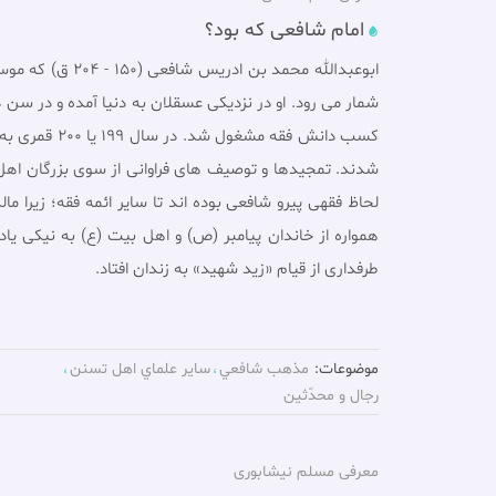
امام شافعی که بود؟
ابوعبدالله مح
شمار مى رود. او در نزدیکى عسقلان به دنیا آمده و در سن 
کسب دانش فق
شدند. تمجیدها و توصیف هاى فراوانى از سوى بزرگان اهل س
لحاظ فقهى پیرو شافعى بوده اند تا سایر ائمه فقه؛ زیرا 
همواره از خاندان پیامبر (ص) و اهل بیت (ع) به نیکى یاد
طرفدارى از قیام «زید شهید» به زندان افتاد.
موضوعات:
مذهب شافعي
ساير علماي اهل تسنن
رجال و محدّثين
معرفی مسلم نیشابورى