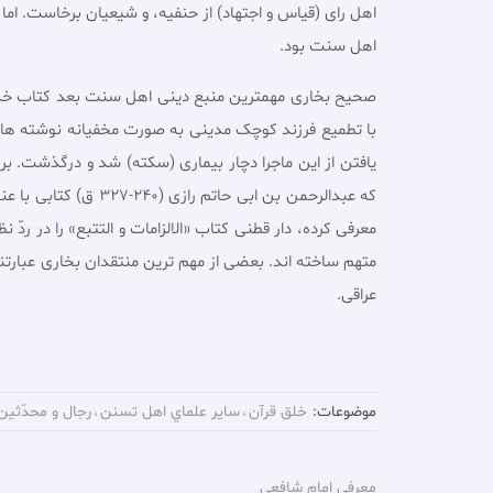
اهل راى (قیاس و اجتهاد) از حنفیه، و شیعیان برخاست. ا
اهل سنت بود.
صحیح بخارى مهمترین منبع دینی اهل سنت بعد کتاب خدا 
با تطمیع فرزند کوچک مدینى به صورت مخفیانه نوشته هاى 
یافتن از این ماجرا دچار بیمارى (سکته) شد و درگذشت. بر
که عبدالرحمن بن اب
معرفى کرده، دار قطنى کتاب «الالزامات و التتبع» را در 
متهم ساخته اند. بعضی از مهم ترین منتقدان بخارى عبارتند 
عراقى.
موضوعات:
خلق قرآن
ساير علماي اهل تسنن
رجال و محدّثين
معرفی امام شافعى