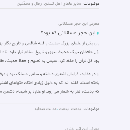
موضوعات:
ساير علماي اهل تسنن
رجال و محدّثين
معرفی ابن حجر عسقلانى
ابن حجر عسقلانی که بود؟
وى یکى از علماى بزرگ حدیث و فقه شافعى و تاریخ نگار بز
اوّل حافظان بزرگ حدیث نبوی و تاریخ اسلام قرار دارد. نام
بود کلّ قرآن را حفظ کرد. سپس به تعلیم و حفظ حدیث، فقه 
او در عقاید، گرایش اشعرى داشته و سلفى مسلک بود و درفقه 
یافته است. گفته اند که به دلیل زیادى افتاء، فتواهاى اش
که بدعت، کفر به شمار مى رود. او علاوه بر شیعه، دشمن 
موضوعات:
بدعت
بدعت
عدالت صحابه
معرفی إبن اثیر جَزَرى