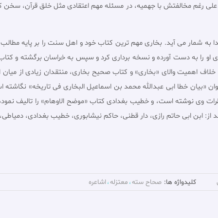
ما على رغم مخالفتش با جهمیه، در مسئله مهم اعتقادى مثل خلق قرآن، سخن ک
به شمار می آید. بخارى مهم ترین کتاب خود و اهل سنت را بر پایه مطالب
او را به دست آورده و نسخه بردارى کرد و سپس به خراسان برگشته و کتاب 
 خلاف اهمیت والاى «بخارى» و کتاب صحیح بخارى، منتقدان زیادى از میان اه
ى حاتم رازى (240-327 ق) کتابى با عنوان «بیان خطا ابى عبدالله محمد بن اسماعیل البخارى فى ت
ردّ نظرات وى نوشته است، و خطیب بغدادى کتاب «موضح الاوهام» را تالیف نم
از: ابن ابى حاتم رازى، دار قطنى، حاکم نیشابورى، خطیب بغدادى، دمیاطى، ا
کلیدواژه ها:
صحاح سته
معتزله
اشاعره