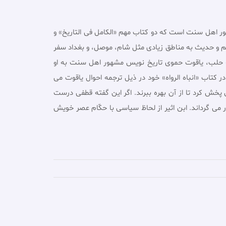
مشهور به عزالدّین، ابن اثیر (555-630) مورّخ، محدّث، و ادیب مشهور اهل سنت است که دو کتاب مهم «الکامل فى التاریخ» و
علم و حدیث به مناطق زیادى مثل شام، موصل، و بغداد سفر
به حلب، یاقوت حموى تاریخ نویس مشهور اهل سنت به او
 کتاب «انباه الرواه» خود در ذیل ترجمه احوال یاقوت مى
ى پخش کرد تا از آن بهره ببرند. اگر این گفته قطفى درست
ار مى گرداند. ابن اثیر از لحاظ سیاسى با حکّام عصر خویش