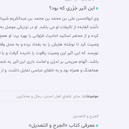
ابن اثیر جَزَرى که بود؟
«اُسْد الغابه» از تالیفات او مى باشد. او در نزدیکى مو
کرده و از محضر اساتید احادیث فراوانى را بهره برد؛ 
وصیت کرد تا نوشته هایش را به بغداد برده و به محل وقف 
نویسد که ابن اثیر این وصیت یاقوت را نادیده گرفت و با ت
باشد، اتّهام صریحى بر تدیّن و امانت دارى ابن اثیر به شم
هماهنگ و همراه بود و به خلفاى عباسى تمایل داشت. و از
موضوعات:
ساير علماي اهل تسنن
رجال و محدّثين
الجرح و التعدیل
معرفی کتاب «الجرح و التعدیل»