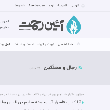
فارسـی
العربـیة
اردو
Azərbaycan
English
آیین ر
دفتر مر
خدا شناسی
نبوت و انبیاء
امامت و خلافت
اهل بیت
رجال و محدّثین
38 مطلب
میزان اعتبار «سلیم بن قیس» و کتاب «اسرار آل محمد» در می
آیا کتاب «اسرار آل محمد» سلیم بن قیس هلا