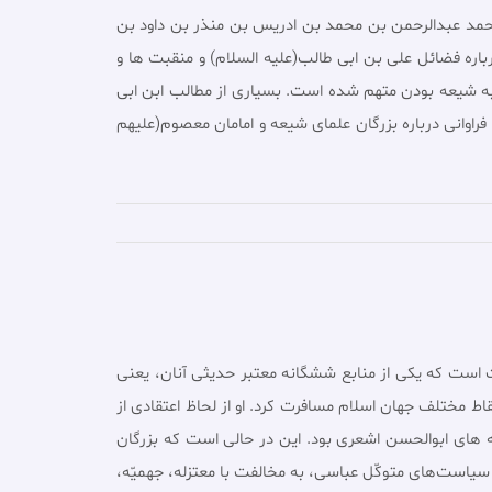
حمد عبدالرحمن بن محمد بن ادریس بن منذر بن داود بن
اهل سنت درباره فضائل على بن ابى طالب(علیه السلام) و منقبت ها و
 به شیعه بودن متهم شده است. بسیارى از مطالب ابن ابى
فراوانى درباره بزرگان علماى شیعه و امامان معصوم(علیهم
ترین و مهم ترین شخصیت هاى اهل سنت است که یکى از منابع ششگانه معتبر حدیثى آنان، یعنى
ط مختلف جهان اسلام مسافرت کرد. او از لحاظ اعتقادى از
 هاى ابوالحسن اشعرى بود. این در حالى است که بزرگان
 سیاست‌های متوکّل عباسى، به مخالفت با معتزله، جهمیّه،