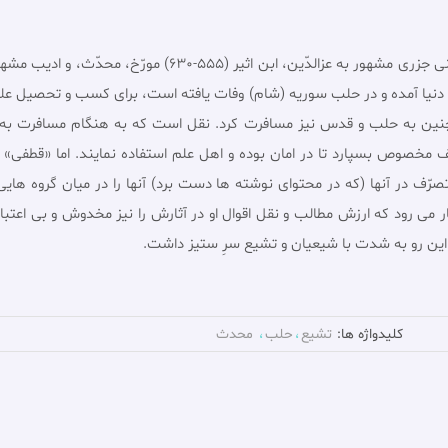
وى ابوالحسن على بن محمد بن محمد بن عبدالکریم شیبانى جزرى 
صل به دنیا آمده و در حلب سوریه (شام) وفات یافته است، براى کسب و تحصیل 
او همچنین به حلب و قدس نیز مسافرت کرد. نقل است که به هنگام مسافرت 
مخصوص بسپارد تا در امان بوده و اهل علم استفاده نمایند. اما «قطفى» در
صرّف در آنها (که در محتواى نوشته ها دست برد) آنها را در میان گروه های
ار مى رود که ارزش مطالب و نقل اقوال او در آثارش را نیز مخدوش و بى اعتب
 این رو به شدت با شیعیان و تشیع سرِ ستیز داشت.
کلیدواژه ها:
تشيع
حلب
محدث