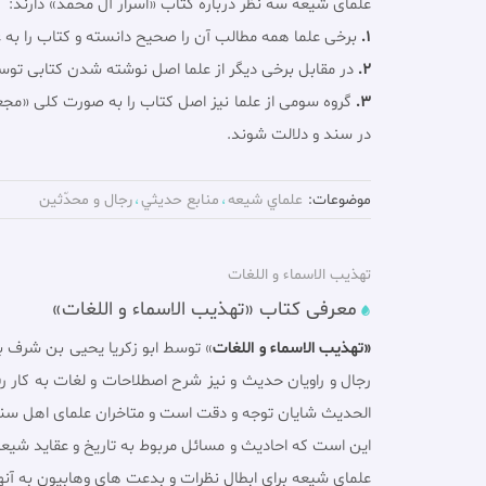
علمای شیعه سه نظر درباره کتاب «اسرار آل محمد» دارند:
1.
برخی علما همه مطالب آن را صحیح دانسته و کتاب را به
2.
در مقابل برخی دیگر از علما اصل نوشته شدن کتابی توس
3.
گروه سومی از علما نیز اصل کتاب را به صورت کلی «مج
در سند و دلالت شوند.
موضوعات:
علماي شيعه
منابع حديثي
رجال و محدّثين
تهذیب الاسماء و اللغات
معرفی کتاب «تهذیب الاسماء و اللغات»
«تهذیب الاسماء و اللغات
رجال و راویان حدیث و نیز شرح اصطلاحات و لغات به کار
الحدیث شایان توجه و دقت است و متاخران علماى اهل سنت م
این است که احادیث و مسائل مربوط به تاریخ و عقاید شیعه
علماى شیعه براى ابطال نظرات و بدعت هاى وهابیون به آنها 