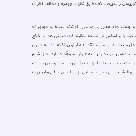
رابیسى را پذیرفت که مطابق نظرات جهمیه و مخالف نظرات
 و نوشته هاى «على بن مدینى» نوشته است؛ به طورى که
خود را بر اساس آن نسخه تنظیم کرد. مدینى هم با اطلاع
ل سنت به بررسى منتقدانه آثار او پرداخته اند. به طورى
اریخه» نگاشته است، ذهبى نیز بخارى را به عنوان متوهّم درباره رجال شام
وده است، حتى عده اى او را به تدلیس در سند و متن حدیث
بو الرشید، ابن حجر عسقلانى، زین الدین عراقى و ابو زرعه