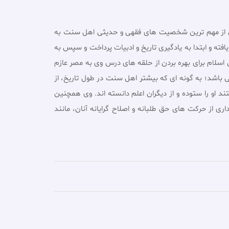
فعى» مى باشد، یکى از مهم ترین شخصیت هاى فقهى و حدیثى اهل سنت به
فته و ابتدا به یادگیرى تاریخ و ادبیات پرداخت و سپس به
ایر شهرهاى جهان اسلام براى بهره بردن از حلقه هاى درس وى به مصر عازم
ى باشد؛ به گونه اى که بیشتر اهل سنت در طول تاریخ، از
د او را ستوده و از دیگران اعلم دانسته اند. وى همچنین
رى از حرکت هاى حق طلبانه و اصلاح گرایانه آنان، مانند