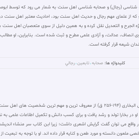
اوى شناسى (رجال) و صحابه شناسى اهل سنت به شمار مى رود که توسط ابوم
24ـ327ق) تالیف شده است. او که از علماى مهم رجال و حدیث اهل سنت بود، احادیث معتبر 
یژه الجرح و التعدیل نقل کرده و به همین دلیل از سوى متعصبان اهل سنت
وى انصاف، عدالت، و آزادى علمى مطرح و ثبت شده است. بنابراین، او مطالب 
ندان شیعه قرار گرفته است.
کلیدواژه ها:
صحابه
تابعين
رجالي
محمد بن اسماعیل بن ابراهیم بن مغیره ابوعبدالله الجعفى البخارى (194-256 ق) از معروف 
و در بخارا تولد و رشد یافت و براى کسب دانش و تکمیل اطلاعات علمى به نقا
ر واقع مى توان گفت گرایش اشعرى داشت؛ زیرا ابن کلاب سر منشاء اندیشه
ملعون دانسته و مورد طعن و کنایه قرار داده اند. او با توجه به تبعیت از