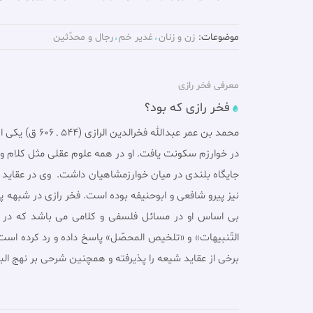
موضوعات:
زن و زنان
غدير خم
رجال و محدّثين
معرفی فخر رازى
فخر رازی که بود؟
محمد بن عمر 
در خوارزم سکونت یافت. او در همه علوم عقلى مثل کلام و 
جایگاه بلندى در میان خوارزمشاهیان داشت. وى در عقاید و 
نیز پیرو شافعى و ابوحنیفه بوده است. فخر رازی در شبهه
بى اساس او در مسائل فلسفى و کلامى مى باشد که در کت
التّنبیهات» و «تلخیص المحصّل» پاسخ داده و رد کرده است.
برخى از عقاید شیعه را پذیرفته و همچنین شرحى بر نهج ال