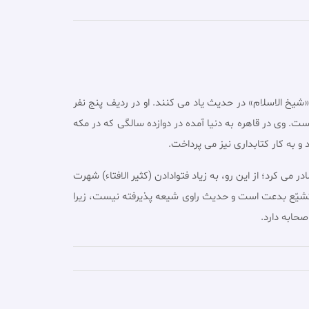
شیخ الاسلام» در حدیث یاد مى کنند. او در ردیف پنج نفر
ست. وى در قاهره به دنیا آمده در دوازده سالگى که در مکه
 به کار کتابدارى نیز مى پرداخت.
ى کرد؛ از این رو، به زیاد فتوادادن (کثیر الافتاء) شهرت
ید تشیّع بدعت است و حدیث راوی شیعه پذیرفته نیست، زیرا
حابه دارد.