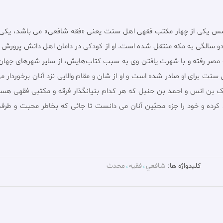
مد بن ادریس شافعى (150 - 204 ق) که موسس یکى از چهار مکتب فقهى اهل سنت یعنى «فقه شا
دو سالگى به مکه منتقل شده است. او از کودکى در دامان اهل دانش پرورش یا
ه مشغول شد. در سال 199 یا 200 قمرى به مصر رفته و با شهرت یافتن وى به سبب کتاب‌هایش، از س
نت براى او صادر شده است و او از شان و مقام والایى نزد آنان برخوردار م
مالک بن انس و احمد بن حنبل که هر کدام بنیانگذار فرقه و مکتبى فقهى هستن
 کرده و خود را جزء محبّین آنان مى دانست تا جائی که بخاطر محبت و طرفدا
کلیدواژه ها:
شافعي
فقيه
محدث