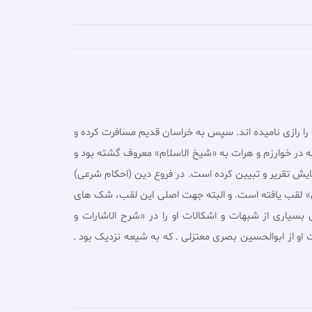
و به همین جهت او را رازى نامیده اند. سپس به خراسان قدیم مسافرت کرده و
ه در خوارزم و هرات به «شیخ الاسلام» معروف گشته بود و
هایش تقریر و تبیین کرده است. در فروع دین (احکام شرعى)
ین» لقب یافته است. و البته جهت اصلى این لقب، شک هاى
سیارى از شبهات و اشکالات او را در «شرح الاشارات و
 او از ابوالحسین بصرى معتزلى ـ که به شیعه نزدیک بود ـ