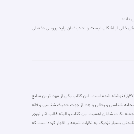
 دانند.
دش خالی از اشکال نیست و احادیث آن باید بررسی مفصلی
» توسط ابو زکریا یحیى بن شرف بن حسن بن حسین حزامى حورانى، محیى الدین نَوَوى شافعى دمشقى (631ـ676ق) نوشته شده است. این کتاب یکى از مهم ترین منابع
ظ صحابه شناسى و رجالى و هم از جهت حدیث شناسى و فقه
مله نکات شایان اهمیت این کتاب و البته غالب آثار نووى
قیدتى بسیار نزدیک به نظرات شیعه را اظهار کرده است که