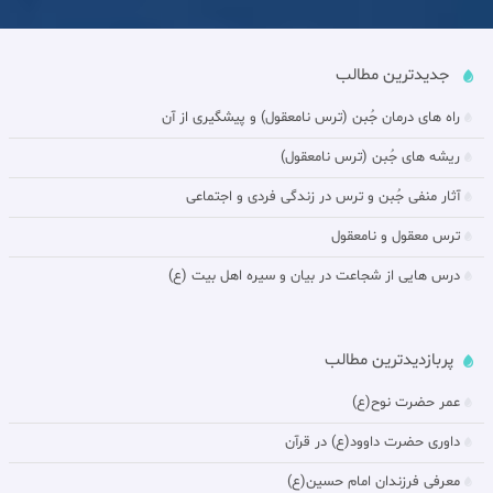
جدیدترین مطالب
راه های درمان جُبن (ترس نامعقول) و پيشگيرى از آن‏
ريشه هاى جُبن (ترس نامعقول)
آثار منفى جُبن و ترس در زندگى فردى و اجتماعى‏
ترس معقول و نامعقول‏
درس هایی از شجاعت در بيان و سیره اهل بیت (ع)
پربازدیدترین مطالب
عمر حضرت نوح(ع)
داورى حضرت داوود(ع) در قرآن
معرفی فرزندان امام حسین(ع)