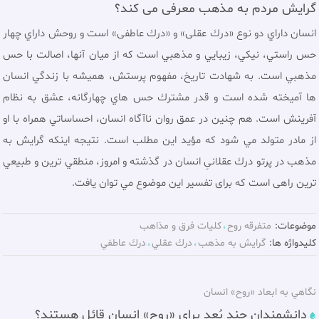
گرایش مردم به مذهب معرفی می کند؟
انسان داراي دو نوع «درك عقلى» و «درك عاطفى» است و روحش داراي چهار
حس راستي، نيكي، زيبايي و مذهبي است كه از ميان آنها، اصالت با حس
مذهبي است. به شهادت تاريخ، مفهوم پرستش، هميشه با زندگي انسان
ها آميخته شده است و قدر مشترك حس هاي چهارگانه، عشق به نظام
آفرينش است. هم چنين در عمق روان ناآگاه انسان، احساساتي همراه با او
از مادر متولد مي شود كه مؤيد اين مطلب است. نتيجه اينكه گرايش به
مذهب در پرتو درك عقلانىِ انسان در گذشته و امروز، منطقي ترين و طبيعي
ترين راهى است كه براى تفسير اين موضوع مي ‏توان يافت.
موضوعات:
متفرقه روح
کليات فرق و مذاهب
کلیدواژه ها:
گرايش به مذهب
درك عقلي
درك عاطفي
نگاهي به ابعاد «روح» انسان
دانشمندان چند بُعد برای «روح» انسان قائل هستند؟