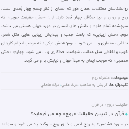
روانشناسان معتقدند همان طور که انسان از نظر جسم چهار بُعدى است،
روح و روان او نیز حدّاقل چهار بُعد دارد. اول: «حسّ حقیقت جویی» که
سرچشمه تمام علوم و دانش های انسان در مورد جهان هستی می باشد.
دوم: «حسّ زیبايي» که باعث جذب و پیدایش زیبایی هایی مثل شعر،
نقاشی، معماری و ... می شود. سوم: «حسّ نیکی» که موجب انجام کارهای
خوب و اخلاقی مثل عدالت، شهامت، فداکاری و ... می شود. چهارم: «حسّ
مذهبی» كه موجب ایمان به مبدأ جهان و نیایش با او می گردد.
موضوعات:
متفرقه روح
کلیدواژه ها:
گرايش به مذهب
درك عقلي
درك عاطفي
حقیقت «روح» در قرآن
قرآن در تبیین حقیقت «روح» چه می فرماید؟
در سوره «شمس» به روح آدمی و خالق روح سوگند یاد می شود و سوگند