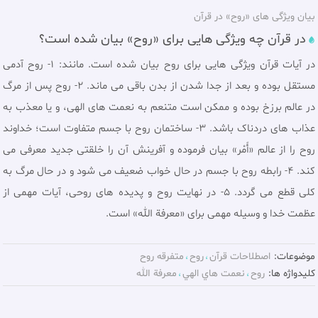
بیان ویژگی های «روح» در قرآن
در قرآن چه ویژگی هایی برای «روح» بیان شده است؟
در آیات قرآن ویژگی هایی برای روح بیان شده است. مانند: 1- روح آدمى
مستقل بوده و بعد از جدا شدن از بدن باقى مى ‌ماند. 2- روح پس از مرگ
در عالم برزخ بوده و ممکن است متنعم به نعمت های الهی، و یا معذب به
عذاب های دردناک باشد. 3- ساختمان روح با جسم متفاوت است؛ خداوند
روح را از عالم «أَمْر» بیان فرموده و آفرينش آن را خلقتی جدید معرفى مى‌
كند. 4- رابطه روح با جسم در حال خواب ضعيف مى ‌شود و در حال مرگ به
كلى قطع مى ‌گردد. 5- در نهایت روح و پديده‌ هاى روحى، آيات مهمى از
عظمت خدا و وسيله مهمی برای «معرفة الله» است.
موضوعات:
اصطلاحات قرآن
روح
متفرقه روح
کلیدواژه ها:
روح
نعمت هاي الهي
معرفة الله