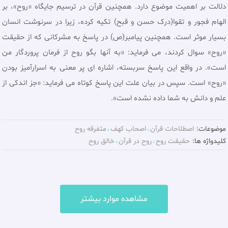
دلالت بر اهمیت موضوع دارد. همچنین قرآن در ترسیم جایگاه «روح»، بر
الهام فجور و تقوا(درک حسن و قبح) تکیه کرده، زیرا در سرنوشت انسان
بسیار موثر است. همچنین پیامبر(ص) در پاسخ به مشرکانی که از حقیقت
«روح» سوال کردند، می فرماید: «به آنها بگو روح از فرمان پروردگار من
است». در واقع اين پاسخ سربسته، اشاره‌ اى پر معنى به اسرارآميز بودن
«روح» است. سپس در بیان علت این پاسخ کوتاه مى فرماید: «جز اندكى از
علم و دانش به شما داده نشده است».
موضوعات:
اصطلاحات قرآن
اصحاب کهف
متفرقه روح
کلیدواژه ها:
حقيقت روح
روح در قرآن
خالق روح
مشاهده موارد بیشتر