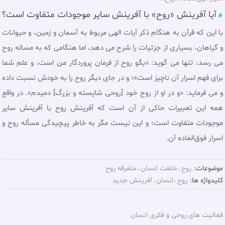
آیا آفرینش «روح» با آفرینش سایر موجودات متفاوت است؟
با این که قرآن به هنگام ذکر آیات الهی مربوط به آسمان و زمین، و حیوانات
و گیاهان، بسیاری از جزئیات را شرح می دهد، اما هنگامی که به مساله روح
می رسد، تنها می گوید: «بگو روح از فرمان پروردگار من است، و علم شما
براى فهم اسرار آن ناچيز است»؛ و در جای دیگر روح را به خودش نسبت داده
و می فرماید: «و در او از روح خود [روحى شایسته و بزرگ] دمیدم». در واقع
همه اين تعبيرات حاكى از آن است كه آفرينش روح با آفرينش ساير
موجودات متفاوت است؛ و اين نيست مگر به خاطر پيچيدگى مسأله روح و
اسرار فوق‌العاده آن.
موضوعات:
روح
خلقت انسان
متفرقه روح
کلیدواژه ها:
روح
انسان
آفرينش جديد
فعالیت های روحی و فکری انسان