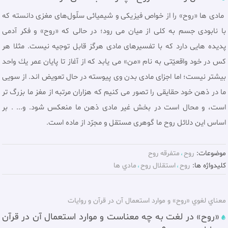
مادى ‌ها «روح» را از خواص فيزيكی و شيميائى سلّول‌هاى مغزى دانسته كه
با نابودی جسم به كلى از ميان مى ‌رود؛ در حالى كه «روح» و فكر آدمى
پديده‌ هايى دارد كه با تفسيرهاى مادى هرگز قابل توجيه نيست. مثلا هر
كس در خود واقعيّتى به نام «من» مى‌ يابد كه از آغاز تا پايان عمر يك واحد
بيشتر نيست؛ اما اجزای مادی بدن وی پیوسته در حال تعویض اند. از سویی
ما در ذهن خود حقايقى را تصور مى ‌كنيم كه هزاران مرتبه از مغز ما بزرگ‌ تر
است، و محال است در بخش غیر مادى ذهن ما منعکس شود. و... . بر
اساس اين دلائل روح ما گوهرى مستقل و مجرّد از ماده است.
موضوعات:
روح
متفرقه روح
کلیدواژه ها:
روح
استقلال روح
مادي ها
معناي لغوي «روح» و موارد استعمال آن در قرآن و روايات
«روح» در لغت به چه معناست و موارد استعمال آن در قرآن