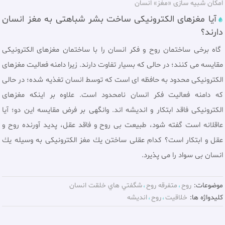
امکان شبیه سازی «مغز» انسان
آیا مغزهای الکترونیکی ساخت بشر شباهتی به مغز انسان
دارند؟
گاه برخی ساختمان روح و فكر انسان را با ساختمان مغزهاى الكترونيكى
مقايسه مى‌ كنند؛ در حالى كه بسیار تفاوت دارند. زیرا دامنه فعالیت مغزهاى
الكترونيكى محدود به حافظه ای است كه توسط انسان تغذيه شده؛ در حالى
كه دامنه فعاليت فكر انسان نامحدود است. علاوه بر اینکه مغزهای
الکترونیکی فاقد ابتكار و انديشه اند. وانگهى بر فرض مقایسه اين دو؛ آيا
عاقلانه است گفته شود، طبيعت بى روح و فاقد عقل، پديد آورنده روح و
عقل و ابتكار است؟ كدام عقلی ساختن يك مغز الكترونيكى به وسيله يك
انسان بى سواد را می پذیرد.
موضوعات:
روح
متفرقه روح
شگفتي هاي خلقت انسان
کلیدواژه ها:
خلاقيت
روح
انديشه