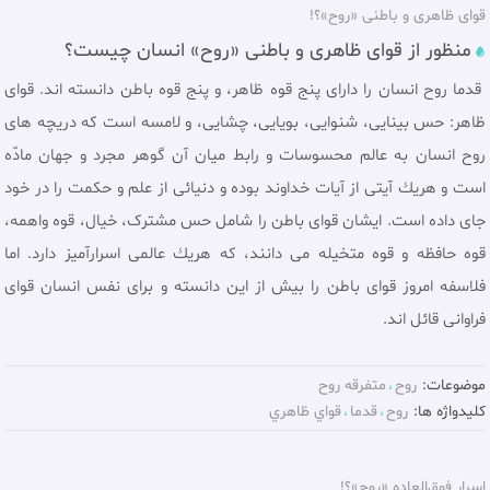
قوای ظاهری و باطنی «روح»؟!
منظور از قوای ظاهری و باطنی «روح» انسان چیست؟
قدما روح انسان را دارای پنج قوه ظاهر، و پنج قوه باطن دانسته ‌اند. قواى
ظاهر: حس بينايى، شنوايى، بويايى، چشايى، و لامسه است كه دريچه‌ هاى
روح انسان به عالم محسوسات و رابط ميان آن گوهر مجرد و جهان مادّه
است و هريك آيتى از آيات خداوند بوده و دنيائى از علم و حكمت را در خود
جاى داده است. ایشان قوای باطن را شامل حس مشترک، خیال، قوه واهمه،
قوه حافظه و قوه متخیله می دانند، که هريك عالمى اسرارآميز دارد. اما
فلاسفه امروز قواى باطن را بيش از این دانسته و براى نفس انسان قواى
فراوانى قائل ‌اند.
موضوعات:
روح
متفرقه روح
کلیدواژه ها:
روح
قدما
قواي ظاهري
اسرار فوق‌العاده «روح»؟!