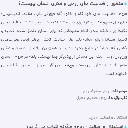
منظور از فعالیت های روحی و فکری انسان چیست؟
«روح» فعالیت های خودآگاه و ناخودآگاه فراوانی دارد، مانند: اندیشیدن؛
برای حل مجهولات، ابتکار؛ برای حل مشکلات پیش بینی نشده، حافظه؛ برای
نگهداری و طبقه بندی انواع معلوماتی که برای انسان حاصل شده، تجزیه و
تحلیل مسائل؛ برای ریشه یابی علل حوادث، تخيّل؛ يعنى ايجاد صورت‌هاى
ذهنى كه احيانآ در خارج وجود ندارد، و همچنین اراده و تصمیم و عشق
ورزیدن، و... . البته اين مسائل از یکدیگر جدا نيستند بلكه در «روح» انسان
متمركزاند؛ كه نشان مى ‌دهد «روح» برترين آفریده و از مهمترين نشانه ‌هاى
خداوند است.
موضوعات:
روح
متفرقه روح
کلیدواژه ها:
روح
تصميم
تخيل
استقلال و اصالت «روح»
استقلال و اصالت «روح» چگونه اثبات می گردد؟