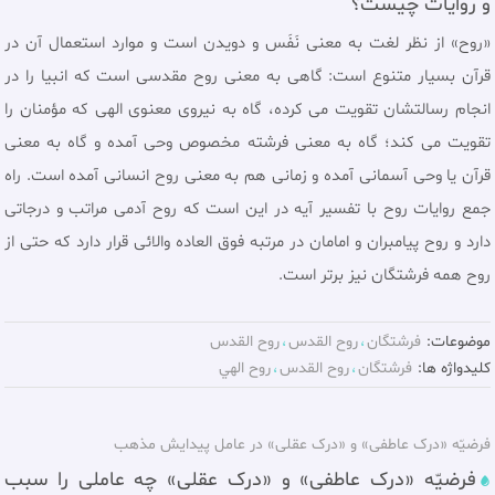
و روايات چيست؟
«روح» از نظر لغت به معنى نَفَس و دويدن است و موارد استعمال آن در
قرآن بسيار متنوع است: گاهى به معنى روح مقدسى است كه انبيا را در
انجام رسالتشان تقويت مى كرده، گاه به نيروى معنوى الهى كه مؤمنان را
تقويت مى كند؛ گاه به معنى فرشته مخصوص وحى آمده و گاه به معنى
قرآن يا وحى آسمانى آمده و زمانى هم به معنى روح انسانى آمده است. راه
جمع روايات روح با تفسير آيه در اين است كه روح آدمى مراتب و درجاتى
دارد و روح پيامبران و امامان در مرتبه فوق العاده والائى قرار دارد كه حتی از
روح همه فرشتگان نيز برتر است.
موضوعات:
فرشتگان
روح القدس
روح القدس
کلیدواژه ها:
فرشتگان
روح القدس
روح الهي
فرضیّه «درک عاطفی» و «درک عقلی» در عامل پيدايش مذهب
فرضیّه «درک عاطفی» و «درک عقلی» چه عاملی را سبب