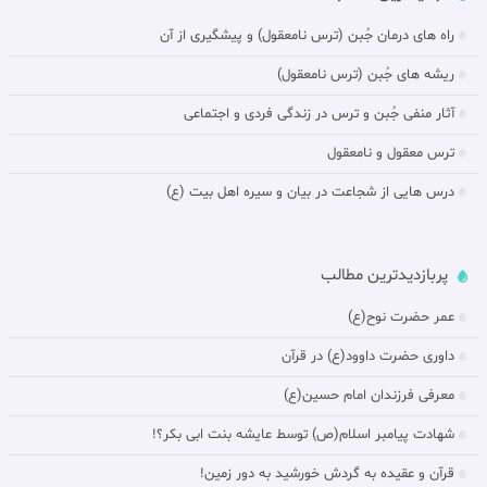
راه های درمان جُبن (ترس نامعقول) و پيشگيرى از آن‏
ريشه هاى جُبن (ترس نامعقول)
آثار منفى جُبن و ترس در زندگى فردى و اجتماعى‏
ترس معقول و نامعقول‏
درس هایی از شجاعت در بيان و سیره اهل بیت (ع)
پربازدیدترین مطالب
عمر حضرت نوح(ع)
داورى حضرت داوود(ع) در قرآن
معرفی فرزندان امام حسین(ع)
شهادت پیامبر اسلام(ص) توسط عایشه بنت ابی بکر؟!
قرآن و عقیده به گردش خورشيد به دور زمين!