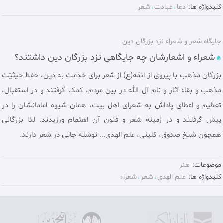
کلیدواژه ها:
دعا
عبادت
شعر
جايگاه شعر و شعراء نزد بزرگان دین
شعراء و اشعارشان چه جایگاهى نزد بزرگان دین داشتند؟
بزرگان مذهب با پیروی از ائمّه(ع) از شعر براى خدمت به دین، حفظ حیثیّت
مذهب و بقاء آثار و نام آل الله در بین مردم، کمک گرفتند و در استقبال،
تعظیم و اعطاى پاداش به شعراى اهل بیت، همان شیوه امامانشان را در
پیش گرفتند و در زمینه شعر و فنون آن اهتمام ورزیدند. لذا بزرگانی
همچون شیخ صدوق، کلینی، علم الهدى... نوشته جاتى در شعر دارند.
موضوعات:
هنر
کلیدواژه ها:
علم الهدى
شعر
شعراء