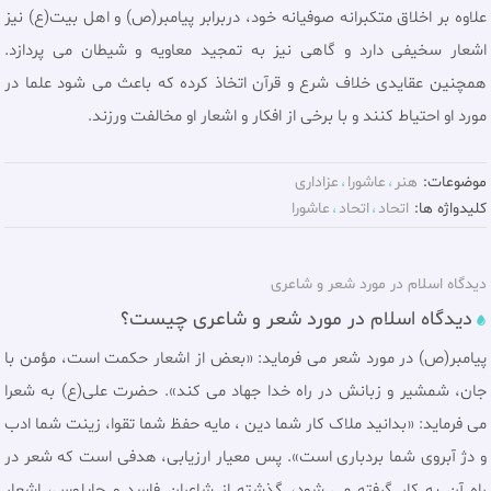
علاوه بر اخلاق متکبرانه صوفیانه خود، دربرابر پیامبر(ص) و اهل بیت(ع) نیز
اشعار سخیفی دارد و گاهی نیز به تمجید معاویه و شیطان می پردازد.
همچنین عقایدی خلاف شرع و قرآن اتخاذ کرده که باعث می شود علما در
مورد او احتیاط کنند و با برخی از افکار و اشعار او مخالفت ورزند.
موضوعات:
هنر
عاشورا
عزاداری
کلیدواژه ها:
اتحاد
اتحاد
عاشورا
دیدگاه اسلام در مورد شعر و شاعرى
دیدگاه اسلام در مورد شعر و شاعرى چیست؟
پیامبر(ص) در مورد شعر می فرماید: «بعض از اشعار حکمت است، مؤمن با
جان، شمشیر و زبانش در راه خدا جهاد مى کند». حضرت علی(ع) به شعرا
می فرماید: «بدانید ملاک کار شما دین ، مایه حفظ شما تقوا، زینت شما ادب
و دژ آبروى شما بردبارى است». پس معیار ارزیابى، هدفى است که شعر در
راه آن به کار گرفته مى شود، گذشته از شاعران فاسد و چاپلوس، اشعار