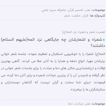
موضوعات:
هنر
تفسير قرآن
متفرقه سيره علمي
کلیدواژه ها:
قرآن
حکمت
شعر
اهميت شعر و شعراء نزد ائمه(ع)
شعراء و اشعارشان چه جایگاهى نزد ائمه(علیهم السلام)
داشتند؟
ائمه(ع) شعراء را با خوشرویى استقبال و تعظیم نموده، جلسه شعر خوانی
برایشان مهیا، انواع تحفه و هدایا را به آنان عطا می کردند. گاهى بهترین
اوقات و ارزشمندترین مکان های دعا و عبادت را برای جلسات شعر خوانی در
نظر گرفته و شنیدن آن را از برترین عبادات شمرده و براى آنان دعا کرده، می
فرمودند: «براى خدا سخت و گران نیست که گناهان دوستداران و
ستایشگران ما را بیامرزد».
موضوعات:
هنر
عبادت
دعا