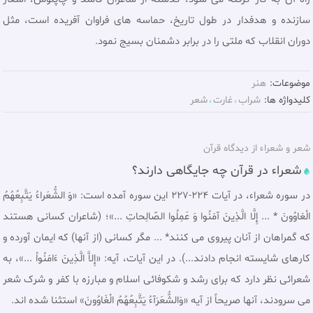
سازنده و هدفدار در طول تاریخ، حماسه هاى فراوان آفریده است، مثل
دوران انقلاب که ملتى را در برابر دشمنان بسیج نمود.
موضوعات:
هنر
کلیدواژه ها:
شراب
غارت
شعر
شعر و شعراء از ديدگاه قرآن
شعراء در قرآن چه جایگاهى دارند؟
در سوره شعراء، در آيات 224-227 اين سوره آمده است: «وَ الشُّعَراءُ یَتَّبِعُهُمُ
الْغاوُونَ * ... إِلَّا الَّذِینَ آمَنُوا وَ عَمِلُوا الصّالِحاتِ ...»؛ (شاعران کسانى هستند
که گمراهان از آنان پیروى مى کنند* ... مگر کسانى (از آنها) که ایمان آورده و
کارهاى شایسته انجام دادند...). در اين آيات، آیه: «إِلاَّ الَّذِینَ ءَامَنُواْ ...»، به
شعرائى نظر دارد که براى رشد و شکوفائى اسلام و مبارزه با کفر و شرک شعر
مى سرودند، آنها صریحاً از آیه «وَالشُّعَرَآءُ یَتَّبِعُهُمُ الْغَاوُونَ» استثنا شده اند.