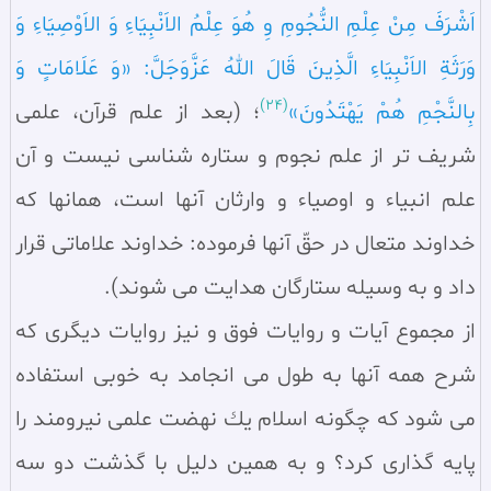
اَشْرَفَ مِنْ عِلْمِ النُّجُومِ وِ هُوَ عِلْمُ الاَنْبِيَاءِ وَ الاَوْصِيَاءِ وَ
وَرَثَةِ الاَنْبِيَاءِ الَّذِينَ قَالَ اللهُ عَزَّوَجَلَّ: «وَ عَلَامَاتٍ وَ
(24)
بِالنَّجْمِ هُمْ يَهْتَدُونَ»
؛ (بعد از علم قرآن، علمى
شريف تر از علم نجوم و ستاره شناسى نيست و آن
علم انبياء و اوصياء و وارثان آنها است، همانها كه
خداوند متعال در حقّ آنها فرموده: خداوند علاماتى قرار
داد و به وسيله ستارگان هدايت مى شوند).
از مجموع آيات و روايات فوق و نيز روايات ديگرى كه
شرح همه آنها به طول مى انجامد به خوبى استفاده
مى شود كه چگونه اسلام يك نهضت علمى نيرومند را
پايه گذارى كرد؟ و به همين دليل با گذشت دو سه