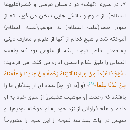
7. در سوره «كهف» در داستان موسى و خضر(علیهما
السلام)، از علوم و دانش هايى سخن مى گويد كه از
سوى خضر(عليه السلام) به موسى(عليه السلام)
آموخته شد و هيچ كدام از آنها از علوم و معارف دينى
به معنى خاص نبود، بلكه از علومى بود كه جامعه
انسانى را طبق نظام احسن اداره مى كند، مى فرمايد:
«فَوَجَدَا عَبْداً مِنْ عِبادِنَا آتَيْنَاهُ رَحْمَةً مِنْ عِنْدِنَا وَ عَلَّمْنَاهُ
(8)
مِنْ لَدُنّا عِلْماً»
؛ (و [در آن جا] بنده اى از بندگان ما را
یافتند که رحمت [و موهبت عظیمى] از سوى خود به او
داده، و علم فراوانى از نزد خود به او آموخته بودیم). و
سپس در آيات بعد سه نمونه از اين علوم را مشروحاً