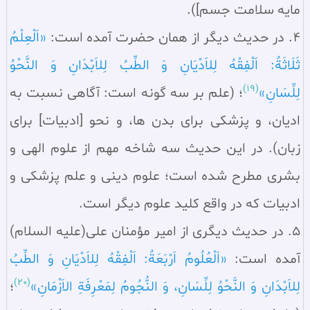
مايه سلامت جسم]).
4. در حديث ديگر از همان حضرت آمده است:
«اَلْعِلْمُ
ثَلَاثَةٌ: اَلْفِقْهُ لِلاَدْيَانِ وَ الطِّبُ لِلاَبْدَانِ وَ النَّحْوُ
(19)
لِلِّسَانِ»
؛ (علم بر سه گونه است: آگاهى نسبت به
اديان، و پزشكى براى بدن ها، و نحو [ادبيات] براى
زبان). در اين حديث سه شاخه مهم از علوم الهى و
بشرى مطرح شده است؛ علوم دينى و علم پزشكى و
ادبيات كه در واقع كليد علوم ديگر است.
5. در حديث ديگرى از امير مؤمنان على(عليه السلام)
آمده است:
«اَلْعُلُومُ اَرْبَعَةٌ: اَلْفِقْهُ لِلاَدْيَانِ وَ الطِّبُ
(20)
لِلاَبْدَانِ وَ النَّحْوُ لِلِّسَانِ، وَ النُّجُومُ لِمَعْرِفَةِ الاَزْمَانِ»
؛