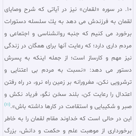
10. در سوره «لقمان» نيز در آياتى كه شرح وصاياى
لقمان به فرزندش مى دهد به يك سلسله دستورات
برخورد مى كنيم كه جنبه روانشناسى و اجتماعى و
مردم دارى دارد؛ كه رعايت آنها براى همگان در زندگى
نيز مهم و كارساز است؛ از جمله اينكه به پسرش
دستور مى دهد: «نسبت به مردم بى اعتنايى و
ترشرويى نكن، مغرورانه بر زمين راه نرو، در راه رفتن
اعتدال را رعايت كن، بلند سخن نگو، فرياد نكش و
(11)
صبر و شكيبايى و استقامت در كارها داشته باش».
اين در حالى است كه خداوند مقام لقمان را به خاطر
برخوردارى از موهبت علم و حكمت و دانش، بزرگ