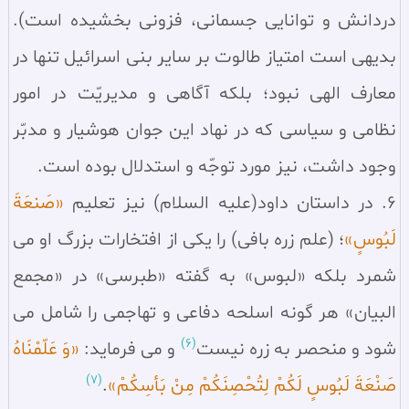
دردانش و توانایى جسمانى، فزونى بخشیده است).
بديهى است امتياز طالوت بر ساير بنى اسرائيل تنها در
معارف الهى نبود؛ بلكه آگاهى و مديريّت در امور
نظامى و سياسى كه در نهاد اين جوان هوشيار و مدبّر
وجود داشت، نيز مورد توجّه و استدلال بوده است.
6. در داستان داود(عليه السلام) نيز تعليم
«صَنعَةَ
لَبُوسٍ»
؛ (علم زره بافى) را يكى از افتخارات بزرگ او مى
شمرد بلكه «لبوس» به گفته «طبرسى» در «مجمع
البيان» هر گونه اسلحه دفاعى و تهاجمى را شامل مى
(6)
شود و منحصر به زره نيست
و مى فرمايد:
«وَ عَلّمْنَاهُ
(7)
صَنْعَةَ لَبُوسٍ لَكُمْ لِتُحْصِنَكُمْ مِنْ بَأسِكُمْ»
.