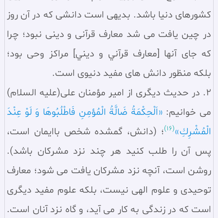
كشورهاى دنيا باشد. بديهى است دانشى كه در آن روز
در چين يافت مى شد معارف قرآنى و دينى نبود؛ چرا
كه جاى آنها [معارف قرآني و ديني] مراكز وحى بود؛
بلكه منظور دانش هاى مفيد دنيوى است.
2. در حديث ديگرى از امير مؤمنان على(عليه السلام)
مى خوانيم:
«اَلْحِكْمَةُ ضَالَّةُ الْمُؤمِنِ فَاطْلُبُوهَا وَ لَوْ عِنْدَ
(16)
الْمُشْرِكِ»
؛ (دانش، گمشده شخص باايمان است،
پس آن را طلب كنيد هر چند نزد مشركان باشد).
روشن است، آنچه نزد مشركان يافت مى شود؛ معارف
توحيدى و علوم الهى نيست، بلكه علوم مفيد ديگرى
است كه در زندگى به كار مى آيد، و گاه نزد آنان است.