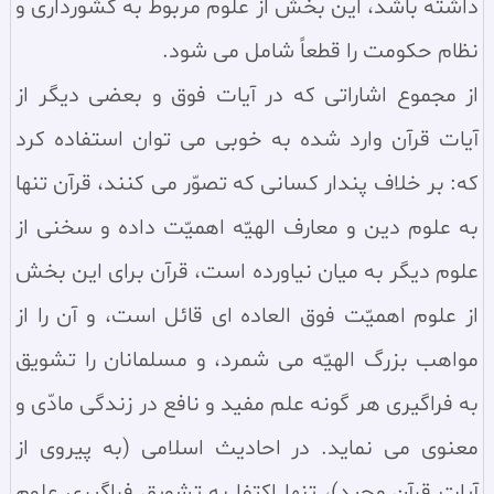
داشته باشد، اين بخش از علوم مربوط به كشوردارى و
نظام حكومت را قطعاً شامل مى شود.
از مجموع اشاراتى كه در آيات فوق و بعضى ديگر از
آيات قرآن وارد شده به خوبى مى توان استفاده كرد
كه: بر خلاف پندار كسانى كه تصوّر مى كنند، قرآن تنها
به علوم دين و معارف الهيّه اهميّت داده و سخنى از
علوم ديگر به ميان نياورده است، قرآن براى اين بخش
از علوم اهميّت فوق العاده اى قائل است، و آن را از
مواهب بزرگ الهيّه مى شمرد، و مسلمانان را تشويق
به فراگيرى هر گونه علم مفيد و نافع در زندگى مادّى و
معنوى مى نمايد. در احاديث اسلامى (به پيروى از
آيات قرآن مجيد)، تنها اكتفا به تشويق فراگيرى علوم