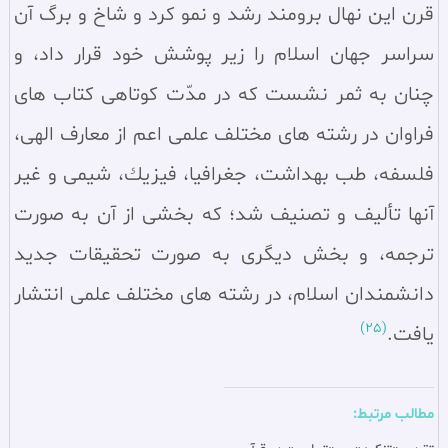
قرن اين نهال برومند رشد و نمو كرد و شاخ و برگ آن
سراسر جهان اسلام را زير پوشش خود قرار داد، و
چنان به ثمر نشست كه در مدّت كوتاهى كتاب هاى
فراوان در رشته هاى مختلف علمى اعم از معارف الهى،
فلسفه، طب بهداشت، جغرافيا، فيزيك، شيمى و غير
آنها تأليف و تصنيف شد؛ كه بخشى از آن به صورت
ترجمه، و بخش ديگرى به صورت تحقيقات جديد
دانشمندان اسلام، در رشته هاى مختلف علمى انتشار
(25)
يافت.
مطالب مرتبط: