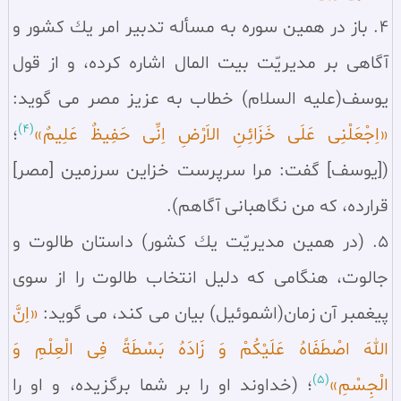
4. باز در همين سوره به مسأله تدبير امر يك كشور و
آگاهى بر مديريّت بيت المال اشاره كرده، و از قول
يوسف(علیه السلام) خطاب به عزيز مصر مى گويد:
(4)
«اِجْعَلْنِى عَلَى خَزَائِنِ الاَرْضِ اِنِّى حَفِيظٌ عَلِيمٌ»
؛
([یوسف] گفت: مرا سرپرست خزاین سرزمین [مصر]
قرارده، که من نگاهبانى آگاهم).
5. (در همين مديريّت يك كشور) داستان طالوت و
جالوت، هنگامى كه دليل انتخاب طالوت را از سوى
پيغمبر آن زمان(اشموئيل) بيان مى كند، مى گويد:
«اِنَّ
اللهَ اصْطَفَاهُ عَلَيْكُمْ وَ زَادَهُ بَسْطَةً فِى الْعِلْمِ وَ
(5)
الْجِسْمِ»
؛ (خداوند او را بر شما برگزيده، و او را