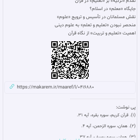
تقدم «تزكيه» بر «تعليم» در قرآن
جايگاه «معلم» در اسلام؟
نقش مسلمانان در تأسيس و ترويج «علوم»
منحصر نبودن «تعليم و تعلم» به علوم دينی
اهميت «تعليم و تربيت» از نگاه قرآن
https://makarem.ir/maaref/l/0416880
پی نوشت:
(1). قرآن کریم، سوره بقره، آيه 31.
(2). همان، سوره الرّحمن، آيه 4.
(3). همان، سوره يوسف، آيه 37.