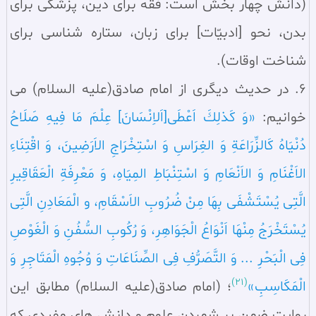
(دانش چهار بخش است: فقه براى دين، پزشكى براى
بدن، نحو [ادبيّات] براى زبان، ستاره شناسى براى
شناخت اوقات).
6. در حديث ديگرى از امام صادق(عليه السلام) مى
خوانيم:
«وَ كَذلِكَ اَعْطَى[اَلاِنْسَانَ] عِلْمَ مَا فِيهِ صَلَاحُ
دُنْيَاهُ كَالزِّرَاعَةِ وَ الغِرَاسِ وَ اسْتِخْرَاجِ الاَرَضِينَ، وَ اقْتِنَاءِ
الاَغْنَامِ وَ الاَنْعَامِ وَ اسْتِنْبَاطِ المِيَاهِ، وَ مَعْرِفَةِ الْعَقَاقِيرِ
الَّتِى يُسْتَشْفَى بِهَا مِنْ ضُرُوبِ الاَسْقَامِ، و الْمَعَادِنِ الَّتِى
يُسْتَخْرَجُ مِنْهَا اَنْوَاعُ الْجَوَاهِرِ، وَ رُكُوبِ السُّفُنِ وَ الْغَوْصِ
فِى الْبَحْرِ ... وَ التَّصَرُّفِ فِى الصِّنَاعَاتِ وَ وُجُوهِ الْمَتَاجِرِ وَ
(21)
الْمَكَاسِبِ»
؛ (امام صادق(عليه السلام) مطابق اين
روايت ضمن بر شمردن علوم و دانش هاى مفيدى كه