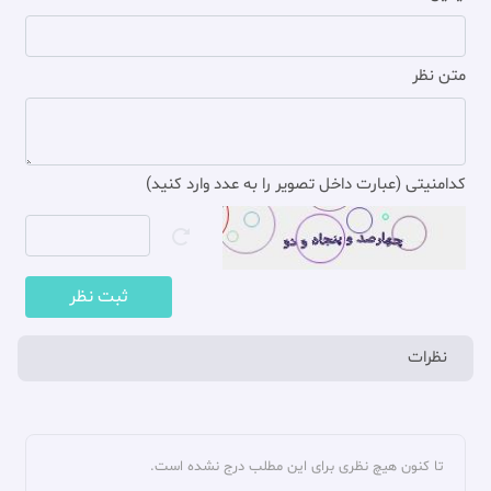
(15). روضة الواعظين و بصيرة المتعظين (ط - القديمة)، فتال نيشابورى،
محمد بن احمد، انتشارات رضى‏، ايران، قم،‏ 1375 ش‏، چاپ اول‏، ج ‏1، ص 11،
متن نظر
باب (الكلام في ماهية العلوم و فضلها)؛ وسائل الشيعة، عاملى، شيخ حر،
محمد بن حسن‏، محقق / مصحح: مؤسسة آل البيت(عليهم السلام)‏، مؤسسة
کدامنیتی (عبارت داخل تصویر را به عدد وارد کنید)
آل البيت(عليهم السلام‏)، قم، ‏‏1409 ق‏، چاپ اول، ج ‏27، ص 27، باب 4
(عدم جواز القضاء و الإفتاء بغير علم بورود الحكم عن المعصومين)؛ بحار
الأنوار، مجلسى، محمد باقر بن محمد تقى‏، محقق / مصحح: جمعى از
ثبت نظر
محققان‏، دار إحياء التراث العربي‏، بيروت‏، 1403 ق‏، چاپ دوم، ج ‏1، ص 180،
باب 1 (فرض العلم و وجوب طلبه و الحث عليه و ثواب العالم و المتعلم)؛ كنز
نظرات
العمال في سنن الأقوال و الأفعال، متقي هندي، علاء الدين علي بن حسام
الدين، المحقق: بكري حياني، صفوة السقا، مؤسسة الرسالة، بيروت، 1401 ق /
1981 م، الطبعة الخامسة، ج 10، ص 242، ح 28697.
تا کنون هیچ نظری برای این مطلب درج نشده است.