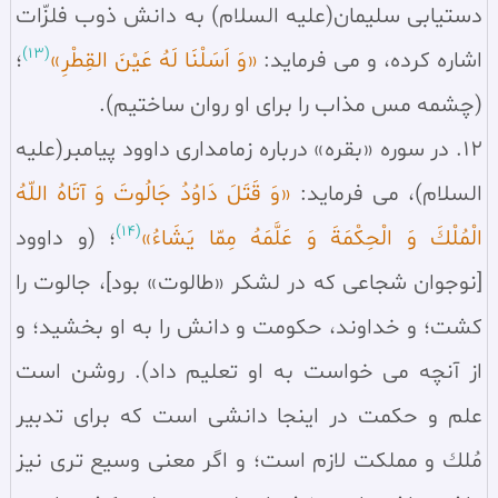
دستيابى سليمان(عليه السلام) به دانش ذوب فلزّات
(13)
اشاره كرده، و مى فرمايد:
«وَ اَسَلْنَا لَهُ عَيْنَ القِطْرِ»
؛
(چشمه مس مذاب را براى او روان ساختيم).
12. در سوره «بقره» درباره زمامدارى داوود پيامبر(عليه
السلام)، مى فرمايد:
«وَ قَتَلَ دَاوُدُ جَالُوتَ وَ آتَاهُ اللّهُ
(14)
الْمُلْكَ وَ الْحِكْمَةَ وَ عَلَّمَهُ مِمّا يَشَاءُ»
؛ (و داوود
[نوجوان شجاعى که در لشکر «طالوت» بود]، جالوت را
کشت؛ و خداوند، حکومت و دانش را به او بخشید؛ و
از آنچه مى خواست به او تعلیم داد). روشن است
علم و حكمت در اينجا دانشى است كه براى تدبير
مُلك و مملكت لازم است؛ و اگر معنى وسيع ترى نيز