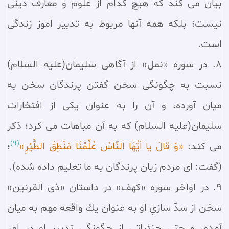
بيان مى كند كه هيچ كدام از علوم و معارف دينى
نيست؛ بلكه همه آنها مربوط به تدبير اموز زندگى
است.
8. در سوره «نمل» از آگاهى سليمان(عليه السلام)
نسبت به چگونگى سخن گفتن پرندگان سخن به
ميان آورده، و آن را به عنوان يكى از افتخارات
سليمان(علیه السلام) كه به آن مباهات مى كرد؛ ذكر
(9)
مى كند:
«وَ قالَ يا اَيُّهَا النّاسُ عُلِّمْنَا مَنْطِقَ الطَّيْرِ»
؛
(گفت: اى مردم زبان پرندگان به ما تعليم داده شده).
9. در اواخر سوره «كهف» در داستان «ذى القرنين»
سخن از سدّ سازىِ او به عنوان يك واقعه مهم به ميان
آمده، و حتى جزئياتى از چگونگى تدبير او در امر