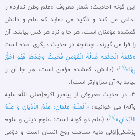
اين گونه احاديث؛ شعار معروف «علم وطن ندارد» را
تداعى مى كند و تأكيد مى نمايد كه علم و دانش
گمشده مؤمنان است، هر جا و نزد هر كس بيابند، آن
را فرا مى گيرند. چنانچه در حديث ديگرى آمده است
«كَلِمَةُ الْحِكْمَةِ ضَالَّةُ الْمُؤمِنِ فَحَيثُ وَجَدَهَا فَهُوَ اَحَقُّ
(17)
بِهَا»
؛ (دانش، گمشده مؤمن است، هر جا آن را
بيابد به آن سزاوارتر است).
3. در حديث معروفى از پيامبر اكرم(صلى الله عليه
وآله) مى خوانيم:
«اَلْعِلْمُ عِلْمَانِ: عِلْمُ الاَدْيَانِ وَ عِلْمُ
(18)
الاَبْدَانِ»
؛ (علم دو گونه است: علوم دينى و علوم
پزشكى[اوّلى مايه سلامت روح انسان است و دوّمى