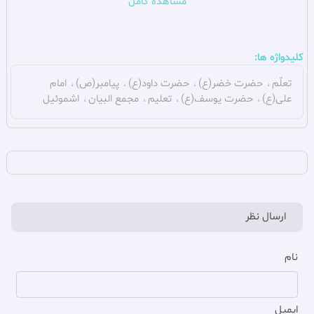
مشاهده کامل
(4). همان، همان، آيه 55.
(5). همان، سوره بقره، آيه 247.
کلیدواژه ها:
(6). مجمع البيان فى تفسير القرآن، طبرسى، فضل بن حسن، انتشارات ناصر
تعلّم
حضرت خضر(ع)
حضرت داود(ع)
پیامبر(ص)
امام
خسرو، تهران، 1372 ش، چاپ سوم، ج ‏7، ص 92، المعنى؛ ولى قرائنى در آيه
علی(ع)
حضرت یوسف(ع)
تعلیم
مجمع البیان
اشموئیل
وجود دارد كه بيشتر اشاره به زره دارد.
(7). قرآن کریم، سوره انبياء، آيه 80.
(8). همان، سوره كهف، آيه 65.
(9). همان، سوره نمل، آيه 16.
(10). همان، سوره كهف، آيه 96.
ارسال نظر
(11). همان، سوره لقمان، آيات 17 تا 19.
نام
(12). همان، سوره سبأ، آيه 13.
(13). همان، همان، آيه 12.
ایمیل
(14). همان، سوره بقره، آيه 251.