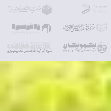
الحكمة).
(19). تحف العقول‏، ابن شعبه حرانى، حسن بن على‏، محقق / مصحح:
غفارى، على اكبر، جامعه مدرسين‏، قم‏، 1404 ق / 1363 ش، چاپ دوم‏، ص
208، (و روي عنه في قصار هذه المعاني)؛ بحار الأنوار، همان، ج ‏75، ص 45،
باب 16(ما جمع من جوامع كلم أمير المؤمنين صلى الله عليه و على ذريته).
(20). معدن الجواهر و رياضة الخواطر، كراجكى، محمد بن على‏، محقق /
مصحح: حسينى، احمد، مرتضوي، تهران، ‏1394 ق / 1353 ش، چاپ دوم‏، ص
40، باب (ذكر ما جاء في أربعة)؛ كنز الفوائد، همان، ص 109، فصل (في ذكر
العلم و أهله و وصف شرفه و فضله و الحث عليه و الأدب فيه)؛ أعلام الدين
في صفات المؤمنين‏، ديلمى، حسن بن محمد، محقق / مصحح: مؤسسة آل
البيت(عليهم السلام‏)، مؤسسة آل البيت(عليهم السلام‏)، قم‏، 1408 ق، ‏چاپ
اول‏، ص 83، (أحاديث في فضل العلم و أهله)؛ بحار الأنوار، همان، ج ‏1، ص
218، باب 6 (العلوم التي أمر الناس بتحصيلها و ينفعهم و فيه تفسير