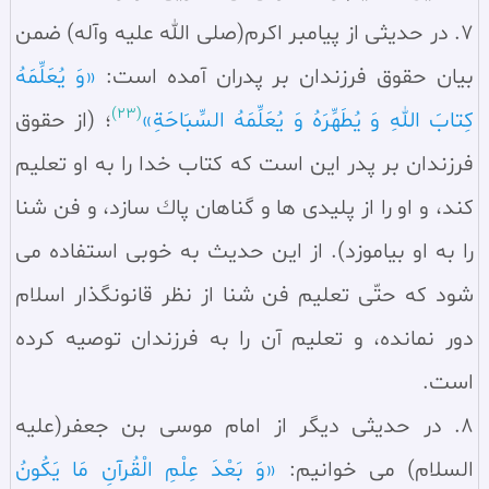
7. در حديثى از پيامبر اكرم(صلى الله عليه وآله) ضمن
بيان حقوق فرزندان بر پدران آمده است:
«وَ يُعَلِّمَهُ
(23)
كِتابَ اللهِ وَ يُطَهِّرَهُ وَ يُعَلِّمَهُ السِّبَاحَةِ»
؛ (از حقوق
فرزندان بر پدر اين است كه كتاب خدا را به او تعليم
كند، و او را از پليدى ها و گناهان پاك سازد، و فن شنا
را به او بياموزد). از اين حديث به خوبى استفاده مى
شود كه حتّى تعليم فن شنا از نظر قانونگذار اسلام
دور نمانده، و تعليم آن را به فرزندان توصيه كرده
است.
8. در حديثى ديگر از امام موسى بن جعفر(عليه
السلام) مى خوانيم:
«وَ بَعْدَ عِلْمِ الْقُرآنِ مَا يَكُونُ