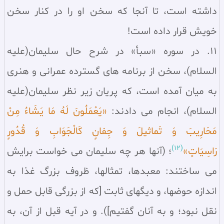
داشته است، تا آنجا كه سخن او را در كنار سخن
خويش قرار داده است!
11. در سوره «سبأ» در شرح حال سليمان(عليه
السلام)، سخن از برنامه هاى گسترده عمرانى و هنرى
به ميان آمده است، كه پريان زير نظر سليمان(عليه
السلام)، انجام مى دادند:
«يَعْمَلُونَ لَهُ مَا يَشَاءُ مِنْ
مَحَارِيبَ وَ تَماثيلَ وَ جِفانٍ كَالْجَوَابِ وَ قُدُورٍ
(12)
رَاسِيَاتٍ»
؛ (آنها هر چه سلیمان مى خواست برایش
مى ساختند: معبدها، تمثالها، ظروف بزرگ غذا به
اندازه حوضها، و دیگهاى ثابت [که از بزرگى قابل حمل و
نقل نبود؛ و به آنان گفتیم]). و در آيه قبل از آن، به