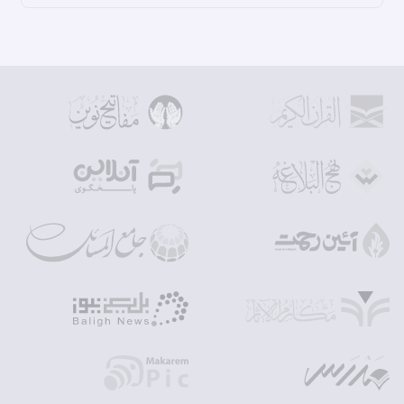
(16). الأمالي، طوسى، محمد بن الحسن‏، دار الثقافة، قم‏، 1414 ق، ‏چاپ اول‏،
ص 625، 30 مجلس يوم الجمعة الثامن عشر من جمادى الآخرة سنة سبع و
خمسين و أربعمائة؛ إثبات الهداة بالنصوص و المعجزات، ج ‏1، ص 46، مقدمة:
تشتمل على فوائد مهمة اثنتي عشرة؛ بحار الأنوار، همان، ج ‏75، ص 34، تتمة
باب 15(مواعظ أمير المؤمنين و خطبه أيضا و حكمه).
(17). بحار الأنوار، همان، ج ‏2، ص 99، باب 14 (من يجوز أخذ العلم منه و من
لا يجوز و ذم التقليد و النهي عن متابعة غير المعصوم في كل ما يقول و
وجوب التمسك بعروة اتباعهم عليهم السلام و جواز الرجوع إلى رواة الأخبار و
الفقهاء الصالحين).
(18). كنز الفوائد، كراجكى، محمد بن على‏، محقق / مصحح: نعمة، عبد الله‏،
دار الذخائر، قم‏، 1410 ق، ‏چاپ اول‏، ج ‏2، ص 107، فصل في ذكر العلم و أهله
و وصف شرفه و فضله و الحث عليه و الأدب فيه؛ بحار الأنوار، همان، ج ‏1، ص
220، باب 6 (العلوم التي أمر الناس بتحصيلها و ينفعهم و فيه تفسير