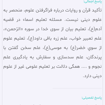
پاسخ اجمالی:
تأكيد قرآن و روايات درباره فراگرفتن علوم، منحصر به
علوم دينى نيست. مسئله تعليم اسماء در قضيه
آدم(ع)، تعليم بيان از سوی خدا در سوره «الرّحمن»،
علم تعبير خواب، علم زره بافی داود(ع)، تعليم علوم
از سوي خضر(ع) به موسی(ع)، علم سخن گفتن با
پرندگان، علم سدسازی و سفارش به يادگيری علم
نجوم و .... همگی دلالت بر تعليم علومی غير از علوم
دينی دارد.
پاسخ تفصیلی: