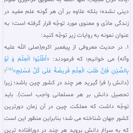
دينى نشده؛ بلكه علاوه بر آن هر گونه علم مفيد در
زندگى مادّى و معنوى مورد توجّه قرار گرفته است؛ به
عنوان نمونه به روايات زير توجّه كنيد:
1. در حديث معروفى از پيغمبر اكرم(صلى الله عليه
وآله) مى خوانيم؛ كه فرمودند:
«اُطْلُبُوا الْعِلْمَ وَ لَوْ
(15)
بِالصِّيْنِ فَاِنَّ طَلَبَ الْعِلْمِ فَريضَةٌ عَلَى كُلِّ مُسْلِمٍ»
؛
(دانش را فرا گيريد هر چند در كشور چين باشد؛ زيرا
تحصيل دانش بر هر مسلمانى واجب است). بايد
توجّه داشت كه مملكت چين در آن زمان دورترين
كشور جهان شناخته مى شد؛ بنابراين منظور اين است
كه به سراغ دانش برويد هر چند در دورافتاده ترين