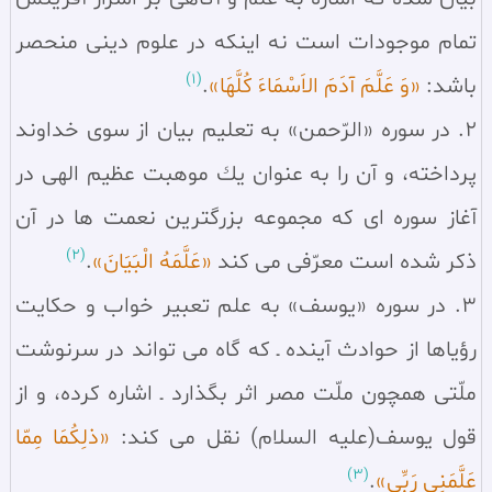
تمام موجودات است نه اينكه در علوم دينى منحصر
(1)
باشد:
«وَ عَلَّمَ آدَمَ الاَسْمَاءَ كُلَّهَا»
.
2. در سوره «الرّحمن» به تعليم بيان از سوى خداوند
پرداخته، و آن را به عنوان يك موهبت عظيم الهى در
آغاز سوره اى كه مجموعه بزرگترين نعمت ها در آن
(2)
ذكر شده است معرّفى مى كند
«عَلَّمَهُ الْبَيَانَ»
.
3. در سوره «يوسف» به علم تعبير خواب و حكايت
رؤياها از حوادث آينده ـ كه گاه مى تواند در سرنوشت
ملّتى همچون ملّت مصر اثر بگذارد ـ اشاره كرده، و از
قول يوسف(علیه السلام) نقل مى كند:
«ذلِكُمَا مِمّا
(3)
عَلَّمَنِى رَبِّى»
.