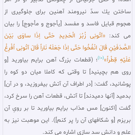
ساختن يك سدّ نيرومند آهنين براى جلوگيرى از
هجوم قبايل فاسد و مفسد [يأجوج و مأجوج] را بيان
مى كند:
«آتُونِى زُبُرَ الْحَدِيدِ حَتّى اِذَا ساوَى بَيْنَ
الصَّدَفَيْنِ قَالَ انْفُخُوا حَتّى اِذَا جَعَلَهُ نَاراً قَالَ آتُونِى اُفْرِغْ
(10)
عَلَيْهِ قِطْراً»
؛ (قطعات بزرگ آهن برایم بیاورید [و
روى هم بچینید] تا وقتى که کاملا میان دو کوه را
پوشانید، گفت: [در اطراف آن آتش بیفروزید، و در آن]
بدمید [آنها دمیدند] تا آتش، قطعات آهن را سرخ کرد،
گفت [اکنون] مس مذاب برایم بیاورید تا بر روىِ آن
بریزم [و شکافهاى آن را پر کنم]). اين موهبت نيز به
علم و دانش سد سازى اشاره مى كند.