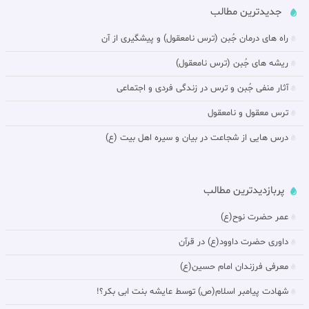
جدیدترین مطالب
راه های درمان جُبن (ترس نامعقول) و پيشگيرى از آن‏
ريشه هاى جُبن (ترس نامعقول)
آثار منفى جُبن و ترس در زندگى فردى و اجتماعى‏
ترس معقول و نامعقول‏
درس هایی از شجاعت در بيان و سیره اهل بیت (ع)
پربازدیدترین مطالب
عمر حضرت نوح(ع)
داورى حضرت داوود(ع) در قرآن
معرفی فرزندان امام حسین(ع)
شهادت پیامبر اسلام(ص) توسط عایشه بنت ابی بکر؟!