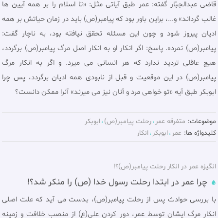
قاضی عبدالجبّار گفته: عمر طبق آیاتی مثل: «تا اسلام را بر همه آیین ها
غالب گرداند» و...، براین باور بود که پیامبر(ص) باید در زمان حیاتش بر همه
ادیان پیروز شود و چون این مسئله تحقق نیافته بود، به ناچار گفت:
پیامبر(ص) نمرده. پاسخ: اگر انکار او به انکار اصل مرگ پیامبر(ص) برگردد،
هیچ عاقلی تردید ندارد که هر انسانی می میرد. و اگر به انکار مرگ
پیامبر(ص) در این موقعیت و قبل از نابودی همه ادیان برگردد، پس چرا
ابوبکر طبق آیه «تو خواهی مرد و آنان نیز می میرند» آنرا ممکن دانست؟
موضوعات:
متفرقه عمر
رحلت پيامبر(ص)
ابوبکر
کلیدواژه ها:
عمر
ابوبکر
انکار
انگیزه عمر در انکار رحلت پیامبر(ص)؟!
چرا عمر در ابتدا رحلت رسول خدا (ص) را منکر شد؟!
با بررسی حوادث پس از رحلت پیامبر(ص)، بدست می آید که علت اصلی
انکار مرگ ایشان توسط عمر، دور کردن علی(ع) از منصب خلافت و زمینه