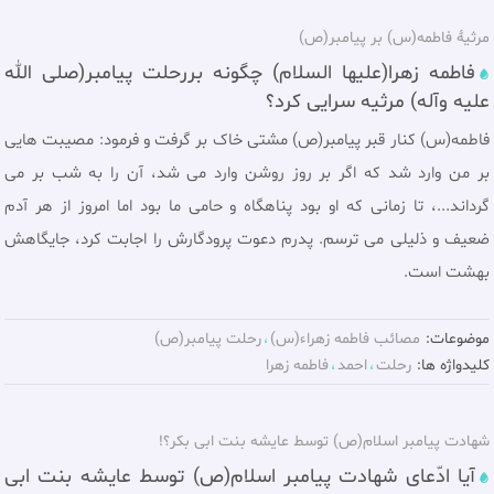
مرثیۀ فاطمه(س) بر پیامبر(ص)
فاطمه زهرا(علیها السلام) چگونه بررحلت پیامبر(صلی الله
علیه وآله) مرثیه سرایی کرد؟
فاطمه(س) کنار قبر پیامبر(ص) مشتی خاک بر گرفت و فرمود: مصیبت هایی
بر من وارد شد که اگر بر روز روشن وارد می شد، آن را به شب بر می
گرداند...، تا زمانی که او بود پناهگاه و حامی ما بود اما امروز از هر آدم
ضعیف و ذلیلی می ترسم. پدرم دعوت پرودگارش را اجابت کرد، جایگاهش
بهشت است.
موضوعات:
مصائب فاطمه زهراء(س)
رحلت پيامبر(ص)
کلیدواژه ها:
رحلت
احمد
فاطمه زهرا
شهادت پیامبر اسلام(ص) توسط عایشه بنت ابی بکر؟!
آیا ادّعای شهادت پیامبر اسلام(ص) توسط عایشه بنت ابی