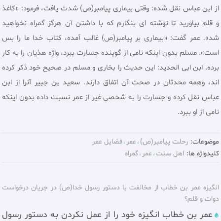
از ابن عباس نقل شده: وقتی بیماری پیامبر(ص) شدت یافت، فرمود: «کاغذ
و قلم بیاورید تا نوشته ای بنگارم که با داشتن آن هرگز گمراه نخواهید
شد». عمر گفت: «بیماری بر پیامبر(ص) غالب آمده، کتاب خدا ما را بس
است». مسلم بدون اینکه نامی از گوینده جسارت ببرد، واژه هذیان را به کار
برده. ابن ابی الحدید: این حدیث را بخاری و مسلم در صحیح خود ذکر کرده
اند، وهمه محدثان در صحت آن اتفاق دارند. سعید بن جبیر آنرا از ابن
عباس نقل کرده و جسارت را به شخصی غیر از عمر نسبت داده بدون اینکه
نامی از او ببرد.
موضوعات:
رحلت پيامبر(ص)
عمر
فضايل عمر
کلیدواژه ها:
اهل سنت
عمر
گمراه
انگیزه عمر بن خطاب از مخالفت با دستور رسول خدا(ص) در جریان درخواست
دوات و قلم؟
عمر بن خطاب انگیزه خود را از عمل نکردن به دستور رسول