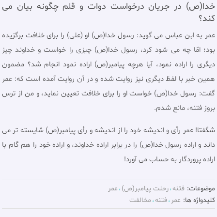
خدا(ص) در جریان درخواست دوات و قلم چگونه بیان می
کند؟
عمر به ابن عباس می گوید: رسول خدا(ص) او (علی) را برای خلافت برگزیده
بود؛ امّا چه می شود کرد، رسول خدا(ص) چیزی را خواست و خداوند چیز
دیگری را اراده نمود، آیا هرچه پیامبر(ص) اراده نمود انجام شد؟ مضمون
همین خبر با لفظ دیگری نیز روایت شده و در آن روایت آمده است که: عمر
گفت: رسول خدا(ص) خواست او را برای خلافت تعیین نماید، و من از ترس
بروز فتنه، مانع شدم.
شگفتا! عمر رأی و اندیشه خود را از اندیشه و رأی پیامبر(ص) شایسته تر می
داند و اراده رسول خدا(ص) را در برابر اراده خداوند، و اراده خود را هم گام با
اراده پروردگار به حساب می آورد!
موضوعات:
فتنه
رحلت پيامبر(ص)
عمر
کلیدواژه ها:
عمر
فتنه
مخالفت