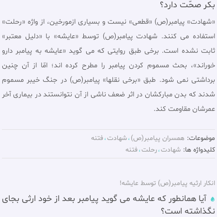
بکر صحّت دارد؟
«شهادت» پیامبر(ص) «قطعی» نیست و بسیاری ازمورخین، از واژه «رحلت»
استفاده می کنند. شهادت پیامبر(ص) توسط «عایشه» با «دلیل معتبر»
ثابت نشده است. برخی طبق روایتی که می گوید «عایشه به پیامبر دارو
خوراند»، بحث مسموم کردن پیامبر را مطرح کرده اند؛ امّا از آن چنین
برداشتی نمی شود. طبق «برخی نقلها» پیامبر(ص) در جنگ خیبر مسموم
شدند که بدن مبارکشان در اثر ضعف ناشی از آن نتوانستند در بیماری آخر
عمرشان مقاومت کند.
موضوعات:
همسران پيامبر(ص)
شهادت
فتنه
کلیدواژه ها:
شهادت
رحلت
فتنه
انکار ارثیه پیامبر(ص) توسط عایشه!
آیا همانطور که عایشه می گوید پیامبر بعد از خود ارثی بجای
نگذاشته است؟