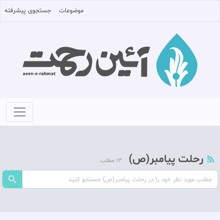
موضوعات
جستجوی پیشرفته
رحلت پیامبر(ص)
13 مطلب