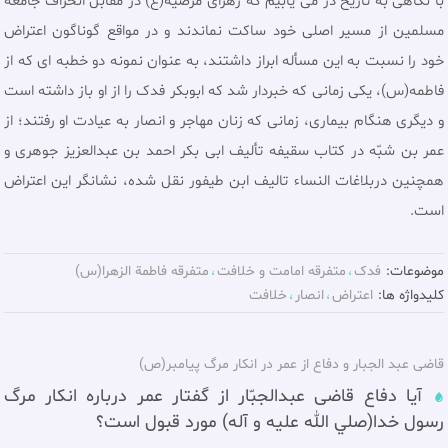
با نگاهی به تاریخ در می یابیم که زهرای مرضیه(ع) در مقابل انحراف جامعه
مسلمین از مسیر اصلی خود ساکت نماندند و در مواقع گوناگون اعتراض
خود را نسبت به این مسأله ابراز داشتند، به عنوان نمونه دو خطبه ای که از
فاطمه(س)، یکی زمانی که خبردار شد که ابوبکر فدک را از او باز داشته است
و دیگری هنگام بیماری، زمانی که زنان مهاجر و انصار به عیادت او رفتند؛ از
عمر بن شبّه در کتاب سقیفه تألیف ابی بکر احمد بن عبدالعزیز جوهری و
همچنین دربلاغات النساء تالیف ابن طیفور نقل شده، نشانگر این اعتراض
است.
موضوعات:
فدک
متفرقه امامت و خلافت
متفرقه فاطمة الزهرا(س)
کلیدواژه ها:
اعتراض
انصار
خلافت
قاضی عبد الجبار و دفاع از عمر در انکار مرگ پیامبر(ص)
آیا دفاع قاضی عبدالجبّار از گفتار عمر درباره انکار مرگ
رسول خدا(صلي الله عليه و آله) مورد قبول است؟