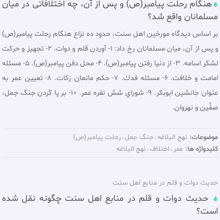
هنگام رحلت پیامبر(ص) و پس از آن، چه اختلافاتی در میان
مسلمانان واقع شد؟
بر اساس دیدگاه مورخین اهل سنت، حدود ده نزاع هنگام رحلت پیامبر(ص)
و پس از آن، ميان مسلمانان رخ داد: 1- آوردن قلم و دوات. 2- تجهيز و حركت
لشكر اسامه. 3- از دنيا رفتن پيامبر(ص). 4- محل دفن پيامبر(ص). 5- مسئله
امامت و خلافت. 6- مسئله فدك. 7- حكم مانعان زكات. 8- تعيين عمر به
عنوان جانشين ابوبكر. 9- شوراي شش نفره عمر. 10- بر پا كردن جنگ جمل،
صفَّين و نهروان.
موضوعات:
نهج البلاغه
جنگ جمل
رحلت پيامبر(ص)
کلیدواژه ها:
عمر
اختلاف
نهج البلاغه
حدیث دوات و قلم در منابع اهل سنت
حدیث دوات و قلم در منابع اهل سنت چگونه نقل شده
است؟