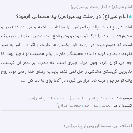
امام علی(ع) داغدار رحلت پیامبر(ص)
امام علی(ع) در رحلت پیامبر(ص) چه سخنانی فرمود؟
امام علی(ع) پيكر پاك پيامبر(ص) را مخاطب ساخته و مى گويد: «پدر و
مادرم فدايت باد، با مرگ تو نبوت و وحی قطع شد، مصيبت تو آن قدربزرگ
است كه عموم مردم در آن به طور يكسان عزا دارند، و اگر ما را امر به صبر
نفرموده بودى، گریه و اندوه همیشگی مان در برابر مصيبت تو ناچیز بود، امّا
چه مى توان كرد، چون مرگ چيزى است كه قدرت بر دفع آن نيست،
بنابراين گریستن مشكلى را حل نمى كند، بايد به رضاى خدا راضى بود، روح
پاك تو در جوار قرب خدا قرار مى گيرد، در آنجا براى ما دعا كن ...».
موضوعات:
خاتميت پیامبر اسلام(ص)
نبوت
رحلت پيامبر(ص)
کلیدواژه ها:
نبوت
رسول خدا
حضرت زهرا(ع)
اختلاف بین مسلمانان پس از پیامبر(ص)