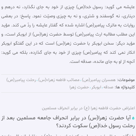
عایشه می گوید: رسول خدا(ص) چیزی از خود به جای نگذارد، نه درهم و
دیناری، نه گوسفند و شتری، و نه به چیزی وصیّت نمود. پاسخ: در بعضی
روایات به ماترک پیامبر(ص) اشاره شده که گفتار عایشه را ردّ می کند. مؤید
این مطلب مطالبه ارث پیامبر(ص) توسط حضرت زهرا(س) از ابوبکر است، و
مؤید دیگر: سخن ابوبکر با حضرت زهرا(س) است که در این گفتگو ابوبکر
انکار نمی کند که پیامبر(ص) چیزی از خود به جای گذارده، بلکه می گوید:
آنچه از او به جای مانده، صدقه است.
موضوعات:
همسران پيامبر(ص)
مصائب فاطمه زهراء(س)
رحلت پيامبر(ص)
کلیدواژه ها:
صدقه
ابوبکر
حضرت زهرا
اعتراض حضرت فاطمه زهرا (ع) در برابر انحراف مسلمین
آیا حضرت زهرا(س) در برابر انحراف جامعه مسلمین بعد از
رحلت رسول خدا(ص) سکوت کردند؟