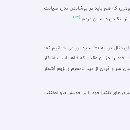
 گوهری که هم بايد در پوشاندن بدن صیانت
(13)
يش نكردن در ميان مردم.
علاوه بر موضوع حیاء، فقها و مفسران حداقل شش آیه از قرآن را دال بر لزوم رعایت پوشش شرعی می دانند. برای مثال در آیه 31 سوره نور می خوانیم که:
نت خود را جز آن مقدار كه ظاهر است آشكار
ن سر و گردن از دید نامحرم و لزوم آشکار
 [روسرى‏ هاى بلند] خود را بر خويش فرو افكنند.