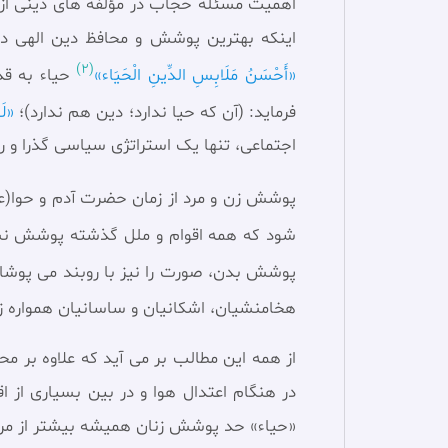
اهمیت مسئله حجاب در مؤلفه های دینی از 
اینکه بهترین پوشش و محافظ دین الهی در
(2)
«أَحْسَنُ مَلَابِسِ الدِّينِ الْحَيَاء»
حیاء به قد
فرماید: (آن كه حیا ندارد؛ دین هم ندارد)؛
«لَا
اجتماعی، تنها یک استراتژی سياسی گذرا و 
پوشش زن و مرد از زمان حضرت آدم و حوا(عل
شود كه همه اقوام و ملل گذشته پوشش نسبت
پوشش بدن، صورت را نيز با روبند می پوشا
هخامنشيان، اشكانيان و ساسانيان همواره ز
از همه این مطالب بر می آيد كه علاوه بر 
در هنگام اعتدال هوا و در بين بسياری از
«حیاء» حد پوشش زنان هميشه بيشتر از مر