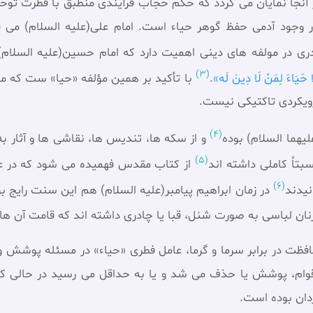
آنجا نمایان می گردد که حکم حجاب فرآیندی منطبق با فطرت توح
 وجود آدمی حفظ گوهر حیاء است. امام علی(علیه السلام) می 
ری در مولفه های دینی اهمیت دارد که امام حسین(علیه السلام) ب
(3)
 حَيَاءَ لِمَنْ لَا دِينَ لَه‏»
.
با تأکید بر همین مؤلفه «حیا» ست که 
رویکردی تاکتیکی نیست.
(4)
يهما السلام) بوده
و از سكه ها، تنديس ها، نقاشی ها و آثار به
(5)
اً كاملی داشته اند
از كتاب مقدس فهميده می شود كه در عهد
(6)
نيدند
در زمان ابراهيم پيامبر(عليه السلام) هم اين سنت رايج 
نان لباسی به صورت شنل، قبا يا چادری داشته اند كه قامت آن ها
محافظت در برابر سرما و گرما، عامل فطری «حیاء» در مسئله پوشش 
 اقوام، پوشش يا حذف می شد و يا به حداقل می رسيد در حالی ک
دان بوده است.