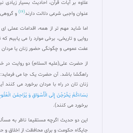
علاوه بر آیات قرآن، احادیث بسیار زیادی 
(16)
عنوان واجبی شرعی دلالت دارند
و گروهی د
اما شاید مهم تر از همه، اقدامات عملی ای
روایی و تاریخی، برخی موارد را می یابیم که
عفت عمومی و چگونگی حضور زنان یا مردان د
از حضرت علی(علیه السلام) دو روایت در خط
راهگشا باشد. آن حضرت یک جا می فرماید:
زنان تان در راه با مردان برخورد می کنند 
نِسَاءَكُمْ يَخْرُجْنَ إِلَى الْأَسْوَاقِ وَ يُزَاحِمْنَ الْعُلُو
برخورد می کنند).
این دو حدیث اگرچه مستقیما ناظر به مسأله
جایگاه حکومت و برای محافظت از اخلاق و ح