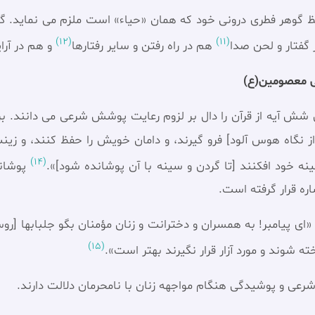
 حفظ گوهر فطری درونی خود که همان «حیاء» است ملزم می نماید.
(12)
(11)
گفتار و لحن صدا
هم در راه رفتن و ساير رفتارها
و هم در آرا
نی معصومین(ع)
از نگاه هوس ‏آلود] فرو گيرند، و دامان خويش را حفظ كنند، و زي
(14)
ينه خود افكنند [تا گردن و سينه با آن پوشانده شود]».
پوشاند
ره قرار گرفته است.
 می خوانیم: «اى پيامبر! به همسران و دخترانت و زنان مؤمنان بگو جلبابها
(15)
خته شوند و مورد آزار قرار نگيرند بهتر است».
عی و پوشیدگی هنگام مواجهه زنان با نامحرمان دلالت دارند.