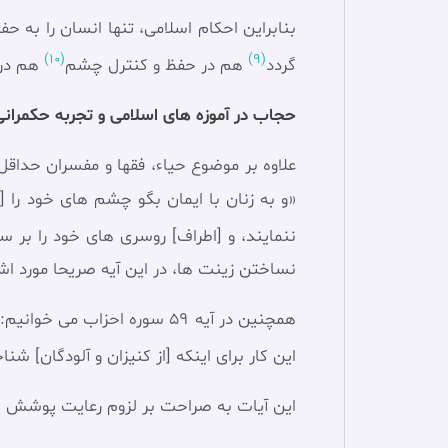
بنابراین احکام اسلامی، تنها انسان را به
(10)
(9)
گردد
هم در حفظ و كنترل چشم
هم در 
حجاب در آموزه های اسلامی و تجربه حکمرا
«و به زنان با ايمان بگو چشم هاى خود را [
ننمايند، و [اطراف] روسرى‏ هاى خود را بر س
نساختن زینت ها، در این آیه صریحا مورد اشا
همچنین در آیه 59 سوره احزاب
اين كار براى اينكه [از كنيزان و آلودگان] شنا
این آیات به صراحت بر لزوم رعایت پوشش شر