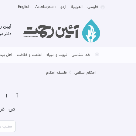
فارسـی
العربـیة
اردو
Azərbaycan
English
آیین ر
دفتر مر
خدا شناسی
نبوت و انبیاء
امامت و خلافت
اهل بیت
احکام اسلامی
فلسفه احکام
آ
ا
ص
ض