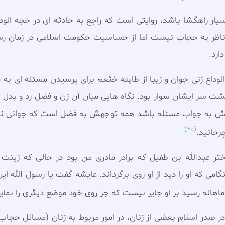
یار راهگشا باشد، روایتی است که راجع به حادثه ای در حجه الودا
ناظر به حجاب نیست اما از حساسیت حکومت اسلامی در زمان ر
ارد.
وداع زنی جوان و زیبا از طایفه خثعم برای پرسیدن مسئله ای به ح
سر ایشان سوار بود. نگاه هایی میان آن زن و فضل رد و بدل ش
هش به جواب مسئله باشد همه توجهش به فضل است که جوانی نورس 
(20)
رخانید.
ر عبدالله بن طفیل که برادر مادرى من بود در حالى که زینت ک
هنگامى که او را دید از او روى برگرداند. عایشه گفت یا رسول الله 
ماهانه رسید بر او جایز نیست که جز روى خود موضع دیگرى را نمای
ر صدر اسلام بعضى از زنان، در امور مربوط به زنان (مسائل حجاب‏ 