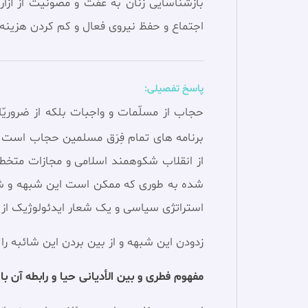
بازشناسایی زنان به عفت و مصونیت از آزار
اجتماع و حفظ نيروی فعال و كم كردن هزينه
پاسخ تفصیلی:
حجاب‏ از مسلّمات و واجبات بلكه از ضروري
برنامه هاى تمام فِرَق مسلمين حجاب است 
از انقلاب شکوهمند اسلامی و مجازات متخ
شده به طوری که ممکن است این شبهه و شائ
استراتژی سیاسی و یک شعار ایدئولوژیک ا
زدودن این شبهه و از بین بردن این شائبه را
مفهوم فطری و بین الأدیانی حیا و رابطه آن ب