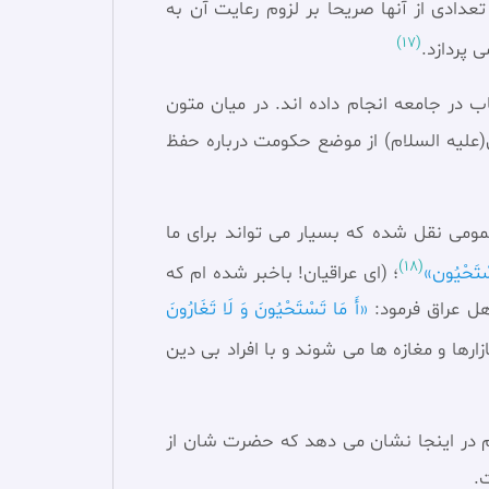
دادی از آنها صریحا بر لزوم رعایت آن به
(17)
 پردازد.
 در جامعه انجام داده اند. در میان متون
لی(علیه السلام) از موضع حکومت درباره حفظ
مومی نقل شده که بسیار می تواند برای ما
(18)
َسْتَحْيُون‏»
؛ (ای عراقیان! باخبر شده ام که
هل عراق فرمود:
«أَ مَا تَسْتَحْيُونَ وَ لَا تَغَارُونَ
ارها و مغازه ها می شوند و با افراد بی دین
م در اینجا نشان می ‌دهد که حضرت شان از
.