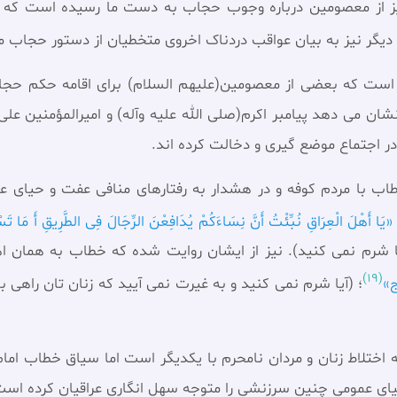
نیز از معصومین درباره وجوب حجاب به دست ما رسیده است که تع
یگر نیز به بیان عواقب دردناک اخروی متخطیان از دستور حجاب می
 است که بعضی از معصومین(علیهم السلام) برای اقامه حکم حجاب
 نشان می دهد پیامبر اکرم(صلی الله علیه وآله) و امیرالمؤمنین ع
ر اجتماع موضع گیری و دخالت کرده اند.
اب با مردم کوفه و در هشدار به رفتارهای منافی عفت و حیای ع
«يَا أَهْلَ الْعِرَاقِ نُبِّئْتُ أَنَّ نِسَاءَكُمْ يُدَافِعْنَ الرِّجَالَ فِی الطَّرِيقِ أَ مَا ت
آیا شرم نمی کنید). نیز از ایشان روایت شده که خطاب به همان ا
(19)
ج‏»
؛ (آیا شرم نمی کنید و به غیرت نمی آیید که زنان تان راهی باز
 اختلاط زنان و مردان نامحرم با یکدیگر است اما سیاق خطاب اما
یای عمومی چنین سرزنشی را متوجه سهل انگاری عراقیان کرده است