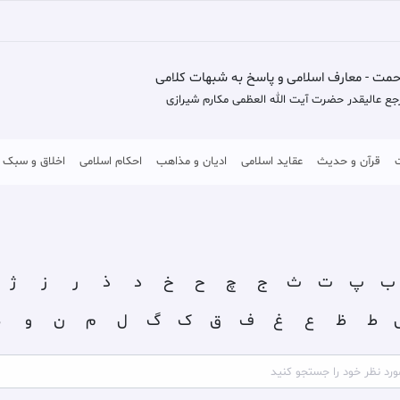
حمت - معارف اسلامی و پاسخ به شبهات کلامی
جع عالیقدر حضرت آیت الله العظمی مکارم شیرازی
قرآن و حدیث
عقاید اسلامی
ادیان و مذاهب
احکام اسلامی
اخلاق و سبک 
ب
پ
ت
ث
ج
چ
ح
خ
د
ذ
ر
ز
ژ
ط
ظ
ع
غ
ف
ق
ک
گ
ل
م
ن
و
ه