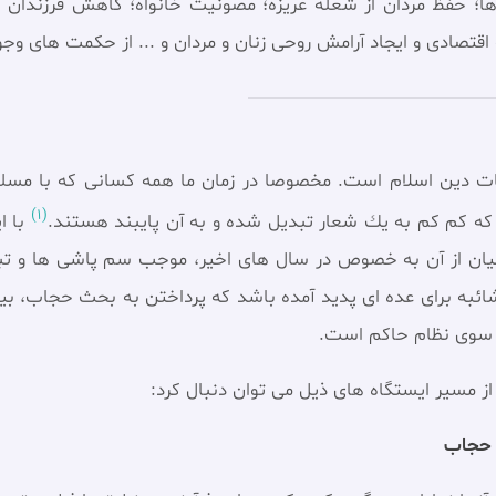
ها؛ حفظ مردان از شعله غریزه؛ مصونیت خانواه؛ کاهش فرزندان 
 اقتصادی و ايجاد آرامش روحی زنان و مردان و ... از حکمت های 
ّات دين‏ اسلام است. مخصوصا در زمان ما همه كسانى كه با مسلم
(1)
كه كم كم به يك شعار تبديل شده و به آن پايبند هستند.
با ا
طیان از آن به خصوص در سال های اخیر، موجب سم پاشی ها و تب
به برای عده ای پدید آمده باشد که پرداختن به بحث حجاب، بی
ز سوی نظام حاکم است.
 از مسیر ایستگاه های ذیل می توان دنبال کرد:
ا حجاب