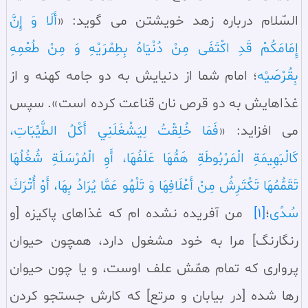
السّلام درباره زهد خویشتن می گوید: «
أَلَا وَ إِنَّ
إِمَامَكُمْ قَدِ اكْتَفَى مِنْ دُنْيَاهُ بِطِمْرَيْهِ وَ مِنْ طُعْمِهِ
بِقُرْصَيْه
؛ امام شما از دنيايش به دو جامه کهنه و از
غذاهايش به دو قرص نان قناعت کرده است»‏. سپس
مى افزايد: «
فَمَا خُلِقْتُ لِيَشْغَلَنِي أَكْلُ الطَّيِّبَاتِ،
كَالْبَهِيمَةِ الْمَرْبُوطَةِ هَمُّهَا عَلَفُهَا، أَوِ الْمُرْسَلَةِ شُغُلُهَا
تَقَمُّمُهَا تَكْتَرِشُ مِنْ أَعْلَافِهَا وَ تَلْهُو عَمَّا يُرَادُ بِهَا، أَوْ أُتْرَكَ
سُدًى
‏؛
[1]
من آفريده نشده ام که غذاهاى پاکيزه [و
رنگارنگ] مرا به خود مشغول دارد، همچون حيوان
پروارى که تمام همّش علف اوست، و يا چون حيوان
رها شده [در بيابان و مرتع] که کارش جستجو کردن