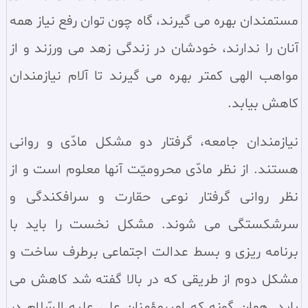
مستمندان بهره مى گيرند، گاه چون توان رفع نياز همه
آنان را ندارند، خودشان در زندگى زهد مى ورزند و از
مواهب الهى كمتر بهره مى گيرند تا آلام نيازمندان
كاهش بيابد.
نيازمندان جامعه، گرفتار دو مشكل مادّى و روانى
هستند. از نظر مادّى محروميّت آنها معلوم است و از
نظر روانى گرفتار نوعى حقارت و سرافكندگى و
سرشكستگى مى شوند. مشكل نخست را بايد با
برنامه ريزى و بسط عدالت اجتماعى برطرف ساخت و
مشكل دوم از طريقى كه در بالا گفته شد كاهش مى
يابد. همان گونه كه اميرمؤمنان على عليه السّلام در