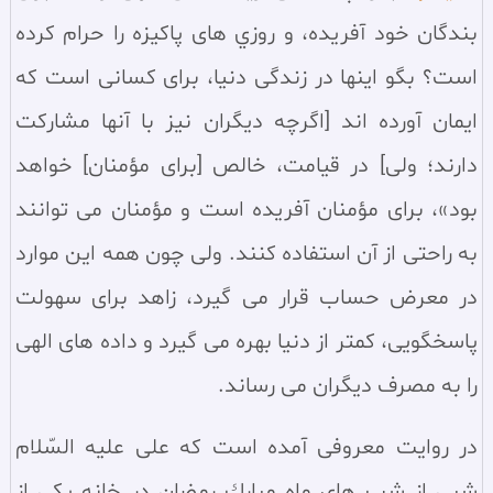
بندگان خود آفريده، و روزي هاى پاكيزه را حرام كرده
است؟ بگو اينها در زندگى دنيا، براى كسانى است كه
ايمان آورده اند [اگرچه ديگران نيز با آنها مشاركت
دارند؛ ولى] در قيامت، خالص [براى مؤمنان] خواهد
بود»، براى مؤمنان آفريده است و مؤمنان مى توانند
به راحتى از آن استفاده كنند. ولى چون همه اين موارد
در معرض حساب قرار مى گيرد، زاهد براى سهولت
پاسخگويى، كمتر از دنيا بهره مى گيرد و داده هاى الهى
را به مصرف ديگران مى رساند.
در روايت معروفى آمده است كه على عليه السّلام
شبى از شب هاى ماه مبارك رمضان در خانه يكى از