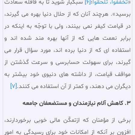
«
تَخَفَّفُوا، تَلْحَقُوا
؛
[6]
سبكبار شويد تا به قافله سعادت
برسيد». هرچند آنان كه از حلال دنيا بهره مى گيرند،
در قيامت كيفر نمى بينند، ولى با توجّه به اينكه در
برابر نعمت هايى كه از آنها بهره مند شده اند و
استفاده اى كه از دنيا برده اند، مورد سؤال قرار مى
گيرند، براى سهولت حسابرسى و سرعت گذشتن از
مواقف قيامت، از داشته هاى دنيوى خود بيشتر به
ديگران مى دهند، و كمتر از آن استفاده مى كنند.
[7]
3. کاهش آلام نيازمندان و مستضعفان جامعه
برخى از مؤمنان كه ازتمكّن مالى خوبى برخوردارند،
افزون بر آنكه از امكانات خود براى رسيدگى به امور