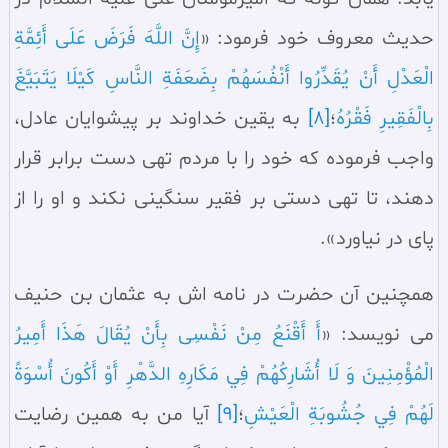
حديث معروف خود فرمود: «
إِنَّ اللَّهَ فَرَضَ عَلَى أَئِمَّةِ
الْعَدْلِ أَنْ يُقَدِّرُوا أَنْفُسَهُمْ‏ بِضَعَفَةِ النَّاسِ‏ كَيْلَا يَتَبَيَّغَ
بِالْفَقِيرِ فَقْرُهُ
؛
[8]
به يقين خداوند بر پيشوايان عادل،
واجب فرموده كه خود را با مردم تهى دست برابر قرار
دهند، تا تهى دستى بر فقير سنگينى نكند و او را از
پاى در نياورد».
همچنين آن حضرت در نامه اش به عثمان بن حنيف
مى نويسد: «
أَ أَقْنَعُ مِنْ نَفْسِی بِأَنْ يُقَالَ هَذَا أَمِيرُ
الْمُؤْمِنِينَ وَ لَا أُشَارِكُهُمْ فِي مَكَارِهِ الدَّهْرِ أَوْ أَكُونَ أُسْوَةً
لَهُمْ فِي جُشُوبَةِ الْعَيْشِ
‏؛
[9]
آيا من به همين رضايت