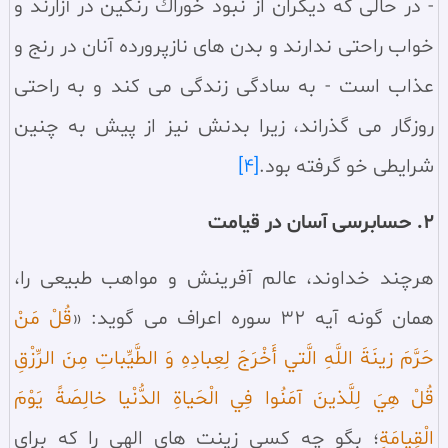
- در حالى كه ديگران از نبود خوراك رنگين در آزارند و
خواب راحتى ندارند و بدن هاى نازپرورده آنان در رنج و
عذاب است - به سادگى زندگى مى كند و به راحتى
روزگار مى گذراند، زيرا بدنش نيز از پيش به چنين
شرايطى خو گرفته بود.
[4]
2. حسابرسى آسان در قيامت
هرچند خداوند، عالم آفرينش و مواهب طبيعى را،
همان گونه آیه ۳۲ سوره اعراف می گوید: «
قُلْ مَنْ
حَرَّمَ زينَةَ اللَّهِ الَّتي‏ أَخْرَجَ لِعِبادِهِ وَ الطَّيِّباتِ مِنَ الرِّزْقِ
قُلْ هِيَ لِلَّذينَ آمَنُوا فِي الْحَياةِ الدُّنْيا خالِصَةً يَوْمَ
الْقِيامَةِ
؛ بگو چه كسى زينت هاى الهى را كه براى