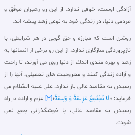
آزادگى اوست، خوفى ندارد. از اين رو رهبران موفّق و
مردمى دنيا، در زندگى خود به نوعى زهد پيشه اند.
روشن است كه مبارزه و حق گويى در هر شرايطى، با
نازپروردگى سازگارى ندارد، از اين رو برخى از انسانها به
زهد و بهره مندى اندك از دنيا روى مى آورند، تا راحت
و آزاده زندگى كنند و محروميت هاى تحميلى، آنها را از
رسيدن به مقاصد عالى باز ندارد. على عليه السّلام مى
فرمايد: «
لَا تَجْتَمِعُ عَزِيمَةٌ وَ وَلِيمَةٌ
؛
[3]
عزم و اراده در راه
رسيدن به مقاصد عالى، با خوشگذرانى جمع نمى
شود».