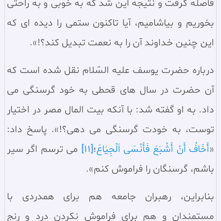
فاصله گرفت و نتيجه اين شد كه به خوبى و به راحتى
بخوريم و بياشاميم، آيا تاكنون ستمى را ديده اى كه
اين چنين خداوند آن را به نعمت تبديل كند؟!».
درباره حضرت يوسف عليه السّلام نقل شده است كه
آن حضرت در سال هاى قحطى به خود گرسنگى مى
داد. به او گفته شد: با آنكه بيت المال مصر در اختيار
توست، به خودت گرسنگى مى دهى؟!». پاسخ داد:
«
أَخَافُ أَنْ أَشْبَعَ فَأَنْسَى اَلْجِيَاعَ
؛
[11]
مى ترسم اگر سير
باشم، گرسنگان را فراموش كنم».
بنابراين، رهبران جامعه هم براى همدردى با
مستمندان و هم براى فراموش نكردن درد و رنج