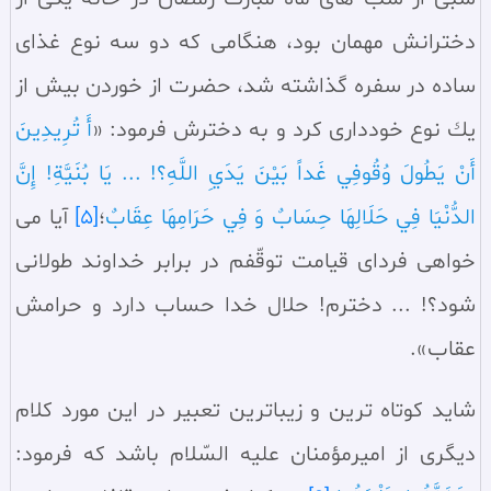
دخترانش مهمان بود، هنگامى كه دو سه نوع غذاى
ساده در سفره گذاشته شد، حضرت از خوردن بيش از
يك نوع خوددارى كرد و به دخترش فرمود: «
أَ تُرِيدِينَ
أَنْ يَطُولَ وُقُوفِي غَداً بَيْنَ يَدَيِ اللَّهِ؟!‏ ... يَا بُنَيَّةِ! إِنَّ
الدُّنْيَا فِي حَلَالِهَا حِسَابٌ وَ فِي حَرَامِهَا عِقَابٌ
؛
[5]
آيا مى
خواهى فرداى قيامت توقّفم در برابر خداوند طولانى
شود؟! ... دخترم! حلال خدا حساب دارد و حرامش
عقاب».
شايد كوتاه ترين و زيباترين تعبير در اين مورد كلام
ديگرى از اميرمؤمنان عليه السّلام باشد كه فرمود: