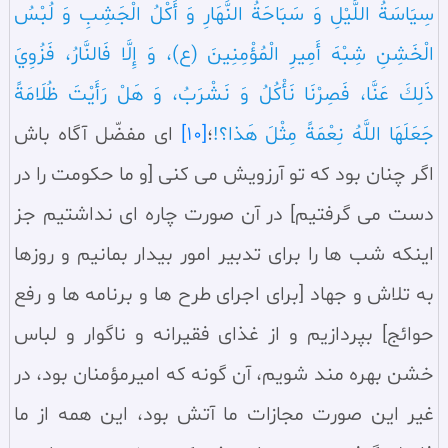
سِيَاسَةُ اللَّيْلِ وَ سَبَاحَةُ النَّهَارِ وَ أَكْلُ الْجَشِبِ وَ لُبْسُ
الْخَشِنِ شِبْهَ أَمِيرِ الْمُؤْمِنِينَ (ع)، وَ إِلَّا فَالنَّارُ، فَزُوِيَ
ذَلِكَ عَنَّا، فَصِرْنَا نَأْكُلُ وَ نَشْرَبُ، وَ هَلْ رَأَيْتَ ظُلَامَةً
جَعَلَهَا اللَّهُ نِعْمَةً مِثْلَ هَذا؟!
؛
[10]
اى مفضّل آگاه باش
اگر چنان بود كه تو آرزويش مى كنى [و ما حكومت را در
دست مى گرفتيم] در آن صورت چاره اى نداشتيم جز
اينكه شب ها را براى تدبير امور بيدار بمانيم و روزها
به تلاش و جهاد [براى اجراى طرح ها و برنامه ها و رفع
حوائج] بپردازيم و از غذاى فقيرانه و ناگوار و لباس
خشن بهره مند شويم، آن گونه كه اميرمؤمنان بود، در
غير اين صورت مجازات ما آتش بود، اين همه از ما