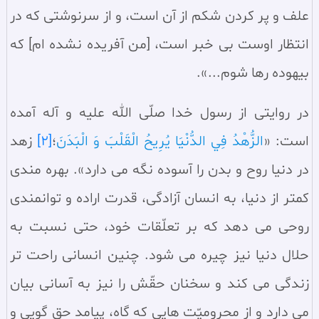
علف و پر کردن شکم از آن است، و از سرنوشتى که در
انتظار اوست بى خبر است، [من آفريده نشده ام] که
بيهوده رها شوم...».
در روايتى از رسول خدا صلّى الله عليه و آله آمده
است: «
الزُّهْدُ فِي الدُّنْيَا يُرِيحُ الْقَلْبَ وَ الْبَدَنَ
‏؛
[2]
زهد
در دنيا روح و بدن را آسوده نگه مى دارد». بهره مندى
كمتر از دنيا، به انسان آزادگى، قدرت اراده و توانمندى
روحى مى دهد كه بر تعلّقات خود، حتى نسبت به
حلال دنيا نيز چيره مى شود. چنين انسانى راحت تر
زندگى مى كند و سخنان حقّش را نيز به آسانى بيان
مى دارد و از محروميّت هايى كه گاه، پيامد حق گويى و