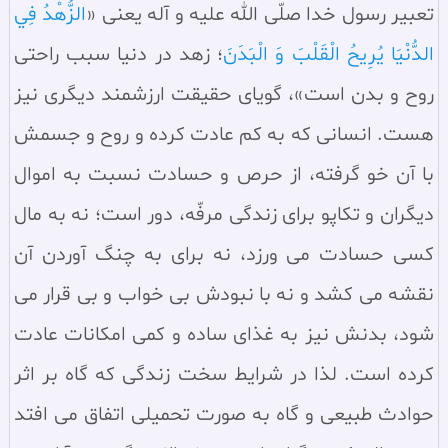
تعبير رسول خدا صلّى الله عليه و آله یعنی «
الزُّهْدُ فِي
الدُّنْيَا يُرِيحُ الْقَلْبَ وَ الْبَدَنَ
‏؛ زهد در دنيا سبب راحتى
روح و بدن است»، گوياى حقيقت ارزشمند ديگری نيز
هست. انسانى كه به كم عادت كرده و روح و جسمش
با آن خو گرفته، از حرص و حسادت نسبت به اموال
ديگران و تكاپو براى زندگى مرفّه، دور است؛ نه به مال
كسى حسادت مى ورزد، نه براى به چنگ آوردن آن
نقشه مى كشد و نه با نبودش بى خواب و بى قرار مى
شود، بدنش نيز به غذاى ساده و كمى امكانات عادت
كرده است. لذا در شرايط سخت زندگى كه گاه بر اثر
حوادث طبيعى و گاه به صورت تحميلى اتفاق مى افتد