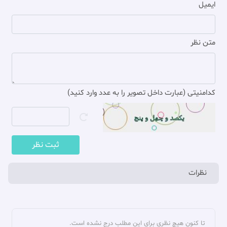
غفارى، على اكبر، نشر صدوق، تهران، ‌1397هـ ق، چاپ اول، ص287،
ایمیل
«باب 15؛ ما جاء في الشدة التي تكون قبل ظهور صاحب الحق (ع)‏»، ح۷.
[11]
. شرح نهج البلاغة لابن أبی الحديد، ابن أبی الحديد، عبد الحميد بن
متن نظر
هبة الله‏، محقق / مصحح: ابراهيم، محمد ابوالفضل‏، مكتبة آية الله
المرعشی النجفی‏، قم، 1404هـ ق، چاپ اول، ج11، ص۲۳۶، «بيان أحوال
العارفين‏».
کدامنیتی (عبارت داخل تصویر را به عدد وارد کنید)
[12]
. دائرة المعارف فقه مقارن‏، همان، ص48۲-۴۸۳.
ثبت نظر
نظرات
تا کنون هیچ نظری برای این مطلب درج نشده است.