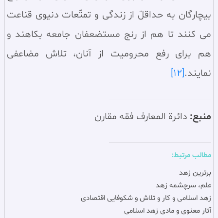
بيچارگان به حداقلّ از زندگى و تمتّعات دنيوى قناعت
مى كنند تا هم از رنج مستضعفان جامعه بكاهند و
هم براى رفع محروميت از آنان، تلاش مضاعفى
نمايند.
[12]
منبع:
دائرة المعارف فقه مقارن‏
مطالب مرتبط:
برترين زهد
علم، سرچشمه زهد
زهد اسلامى و كار و تلاش و شکوفایی اقتصادی
آثار معنوى و مادى زهد اسلامى