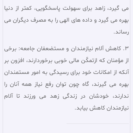
مى گيرد، زاهد براى سهولت پاسخگويى، كمتر از دنيا
بهره مى گيرد و داده هاى الهى را به مصرف ديگران مى
رساند.
3. کاهش آلام نيازمندان و مستضعفان جامعه: برخى
از مؤمنان كه ازتمكّن مالى خوبى برخوردارند، افزون بر
آنكه از امكانات خود براى رسيدگى به امور مستمندان
بهره مى گيرند، گاه چون توان رفع نياز همه آنان را
ندارند، خودشان در زندگى زهد مى ورزند تا آلام
نيازمندان كاهش بيابد.