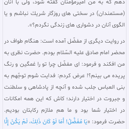
دهم كه به من اميرمؤمنان گفته شود، ولى با آنان
(مستمندان) در سختى هاى روزگار شريك نباشم و يا
الگوى آنان در دشوارى هاى زندگى نگردم؟».
در روايت ديگرى از مفضّل آمده است: هنگام طواف در
محضر امام صادق عليه السّلام بودم. حضرت نظرى به
من افكند و فرمود: اى مفضّل چرا تو را غمگين و رنگ
پريده مى بينم؟! عرض كردم: فدايت شوم توجّهم به
بنى العباس جلب شده و آنچه از پادشاهى و سلطنت
و جبروت در اختيار دارند؛ كاش كه اين همه امكانات
در اختيار شما بود و ما هم ملازم ركابتان بوديم.
حضرت فرمود: «
يَا مُفَضَّلُ! أَمَا لَوْ كَانَ ذَلِكَ، لَمْ يَكُنْ إِلَّا