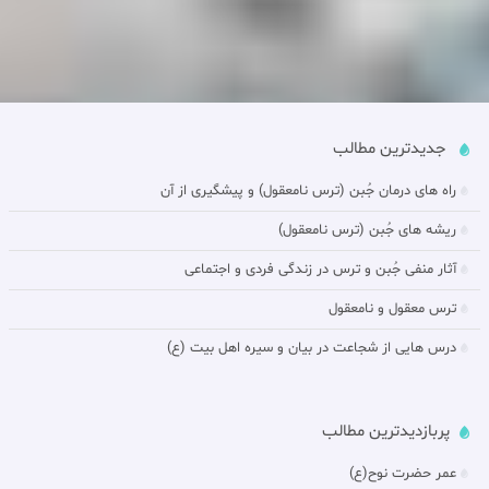
جدیدترین مطالب
راه های درمان جُبن (ترس نامعقول) و پيشگيرى از آن‏
ريشه هاى جُبن (ترس نامعقول)
آثار منفى جُبن و ترس در زندگى فردى و اجتماعى‏
ترس معقول و نامعقول‏
درس هایی از شجاعت در بيان و سیره اهل بیت (ع)
پربازدیدترین مطالب
عمر حضرت نوح(ع)