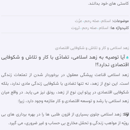
كاستى هاى خود بدانند.
موضوعات:
اسلام
صله رحم
عزّت
کلیدواژه ها:
اسلام
صله رحم
ثروت
زهد اسلامى و كار و تلاش و شکوفایی اقتصادی
آيا توصيه به زهد اسلامی، تضادّی با كار و تلاش و شکوفایی
اقتصادی ندارد؟!
زهد اسلامى قناعت پيشگى معقول در برخوردار شدن از تمتعات زندگى
است. اين نوع از زهد، نه تنها تضادى با شكوفايى زندگى مادى ندارد، بلكه
شكوفايى اقتصادى در پرتو اين نوع از زهد، رونق نيز مى يابد. در واقع ميان
زهد اسلامى با رشد و توسعه اقتصادى و کار ملازمه وجود دارد، زيرا:
اوّلا:
زهد اسلامى جلوی بسيارى از فزون طلبى ها را در بهره بردارى هاى بى
رويّه از مواهب زندگى و تحمّل مخارج بى حساب و غير ضرورى، مى گيرد.