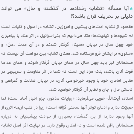
آیا مسأله «تشابه رخدادها در گذشته و حال» می تواند
دلیلی بر تحریف قرآن باشد؟!
مقصود از تشابه امت‌هاى پيشين و امروزين، تشابه در اصول و كليات است
نه شيوه‌ها و كيفيت‌ها؛ مثلا مى‌دانيم كه بنى‌اسرائيل در اثر عناد با پيامبران
خود چهل سال در بيابان «سينا» گرفتار شدند و در آن مدت «منّ» و
«سلوى» بر ايشان فرو فرستاده شد. معناى تشابه بين دو امت آن نيست كه
مسلمانان نيز بايد چهل سال در همان بيابان گرفتار شوند و همان غذاها
قوت آنان باشد، بلكه مراد اين است كه شما در اثر مقاومت و سرپيچى در
مقابل امامان خود با وجود خيرخواهى آنان، در بيابان ضلالت و گمراهى و
كاستى مال و جان و نظاير آن گرفتار خواهيد شد.
استاد، آيت‌الله خويى مى‌فرمايد: «روايات مذكور، جزو اخبار آحاد است؛ لذا
حجيّت ندارد و ادعاى تواتر آنها سخنى گزافه است؛ زيرا در كتب اربعه اثرى از
آنها وجود ندارد؛ از اين گذشته، بسيارى از حوادث پيشينيان نه درباره
مسلمانان واقع شده است و نه امكان وقوع دارد. در نهايت اگر اصل تشابه