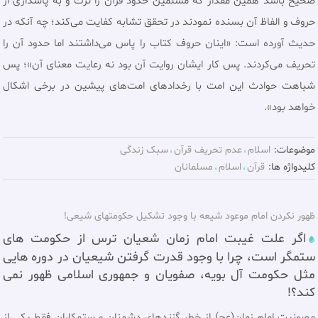
صحيح باشد همين مقدار كه مسلمين حدود قرآن را ترك و به پاسدارى از
حروف و الفاظ آن بسنده نمودند در تحقق تشابه كفايت مى‌كند؛ چه آنكه در
حديث آورده است: «اينان حروف كتاب را پاس مى‌داشتند اما حدود آن را
تحريف مى‌كردند. پس كار ايشان روايت آن بود نه رعايت معناى آن»؛ پس
شباهت حوادث اين امت با رخدادهاى امت‌هاى پيشين در برخى اشكال
خواهد بود».
موضوعات:
اسلام
عدم تحريف قرآن
سبک زندگی
کلیدواژه ها:
قرآن
اسلام
مسلمانان
ظهور نکردن امام موعود شیعه با وجود تشکیل حکومتهای شیعی!
اگر علت غیبت امام زمان شعیان ترس از حکومت های
ستمگر است، چرا با وجود قدرت گرفتن شیعیان در دوره هایی
مثل حکومت آل بویه، صفویان و جمهوری اسلامی ظهور نمی
کند؟!
مصونیت امام زمان(عج) از خطر گزندهای دشمنان و ستمکاران فقط یکی از