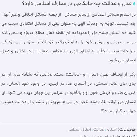
عدل و عدالت چه جايگاهی در معارف اسلامی دارد؟
در اسلام مسائل اعتقادى از سایر مسائل - از جمله مسائل اخلاقی و غیر آنها -
جدا نيست. توجّه به اوصاف الهى به عنوان یکی از مسائل اعتقادی سبب مى
شود كه انسان چشم دل را عميقا به آن نقطه كمال مطلق بدوزد و سعى كند
در سير درونى و برونى، خود را به او نزديك و نزديك تر سازد و اين نزديكى
سرانجام سبب تخلّق به اخلاق الهى و انعكاس صفات او در اخلاق و عمل
انسان مى شود.
یکی از اوصاف الهی، «عدل» و «عدالت» است. عدالتى كه نشانه هاى آن در
جاى جاى عالم هستى، در آسمان ها، در زمين، در وجود خود انسان، در
ضربان قلب و گردش خون او و بالأخره در سراسر اين جهان ديده مى شود. آيا
انسان مى تواند يك وصله ناجور در اين عالم پهناور باشد و از عدالت عمومى
جهان بركنار بماند؟!
موضوعات:
اسلام
عدالت
اخلاق اسلامی
کلیدواژه ها:
اسلام
عدالت
فطرت