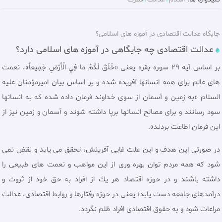
جایگاه عدالت اقتصادی در آموزه های اسلامی؟
عدالت اقتصادی چه جايگاهی در آموزه های اسلامی دارد؟
بر اساس آيه ۲۹ سوره بقره یعنی «خَلَقَ‏ لَكُمْ‏ ما فِي‏ الْأَرْضِ‏ جَمِيعاً»، نعمت
هاى عالم براى همه انسانها آفريده شده و بر اساس بيان اميرمؤمنان علیه
السلام «به زمين و آسمان از سوى خداوند فرمان داده شده كه به انسانها
سود رسانند و براى مصالح انسانها برپا داشته شوند و آسمان و زمين نيز از
اين فرمان اطاعت بردند».
در صورتى اين هدف و اين علت غايى آفرينش، تحقق مى يابد و نقض نمى
شود كه همه مردم توان بهره ورى از اين مواهب و نعمت هاى طبيعى را
داشته باشند و در حوزه اقتصاد هر يك از افراد به حق خود از ثروت و
درآمدهاى جامعه دست يابد؛ يعنى در حوزه رفتارها و روابط اقتصادى، عدالت
مراعات شود و به حقوق اقتصادى افراد ظلم نگردد.