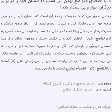
آيا اقتضای متواضع بودن اين است که انسان خود را در برابر
ديگران خوار و بى مقدار کند؟!
بعضى تصوّر مى كنند حقيقت تواضع آن است كه انسان خود را در برابر
مردم خوار و بى مقدار كند و اعمالى انجام دهد كه از نظر مردم بيافتد و
نسبت به او سوء ظنّ پيدا كنند! در حالی که اسلام اجازه نمى دهد كسى به
نام تواضع، خود را تحقير كند و در نظرها سبك و موهون سازد و كرامت
انسانى خويش را پايمال كند. اگر تواضع به صورت صحيح انجام شود، نه
تنها چنين اثرى نخواهد داشت، بلكه به عكس ارزش انسان در جامعه بالاتر
مى رود؛ به همين دليل در روايات اسلامى از اميرمؤمنان على (ع) آمده:
«بِالتَّوَاضُعِ، تَكُونُ الرِّفْعَةُ؛ تواضع انسان را بالا مى برد».
موضوعات:
اسلام
تواضع، فروتني و خشوع
اسلام
کلیدواژه ها:
اسلام
استکبار
تواضع
جايگاه عدل و عدالت در معارف اسلامی؟