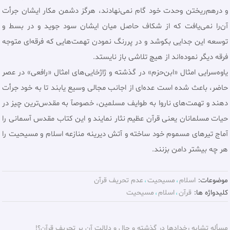
و درهم‌ريختن وحدت خود گام نمى‌نهادند، هرگز دشمن مكار ايشان جرأت
آن‌را نمى‌يافت كه از شكاف حاصل ميان ايشان سود جويد و در بسط و
توسعه اين جدايى بكوشد و در پررنگ نمودن تهمت‌هايى كه فرقه‌اى متوجه
فرقه ديگر نموده‌اند از هيچ تلاشى باز نايستد.
ياوه‌سرايى امثال «ابن‌حزم» در گذشته و ژاژخايى‌هاى امثال «رافعى» در عصر
حاضر، باعث شده است عده‌اى از اجانب مجالى وسيع يابند تا به خود جرأت
دهند و تهمت‌هاى ناروا به طوايف مسلمين، خصوصآ به مقدس‌ترين چيز در
حيات مسلمانان يعنى قرآن عظيم نثار نمايند و اين كتاب مقدس آسمانى را
آماج تيرهاى مسموم خود ساخته و آتش ديرينه منازعه اسلام و مسيحيت را
هر چه بيشتر دامن بزنند.
موضوعات:
اسلام
مسيحيت
عدم تحريف قرآن
کلیدواژه ها:
قرآن
اسلام
مسيحيت
مسأله تشابه رخدادها در گذشته و حال‌ و دلالت آن بر تحریف قرآن؟!