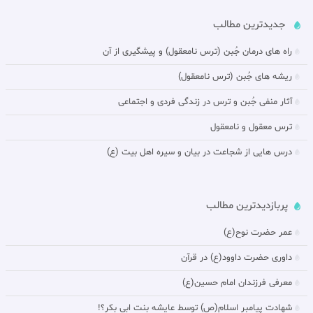
جدیدترین مطالب
راه های درمان جُبن (ترس نامعقول) و پيشگيرى از آن‏
ريشه هاى جُبن (ترس نامعقول)
آثار منفى جُبن و ترس در زندگى فردى و اجتماعى‏
ترس معقول و نامعقول‏
درس هایی از شجاعت در بيان و سیره اهل بیت (ع)
پربازدیدترین مطالب
عمر حضرت نوح(ع)
داورى حضرت داوود(ع) در قرآن
معرفی فرزندان امام حسین(ع)
شهادت پیامبر اسلام(ص) توسط عایشه بنت ابی بکر؟!