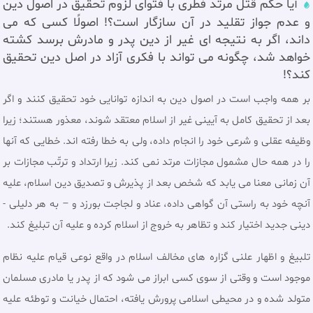
آيا حکم قتل مرتد فطری با فتواى لزوم تحقيق در اصول دين
و عدم جواز تقليد در آن سازگار است؟! اصولًا كسى كه مى‏
داند، اگر به نتيجه ‏اى غير از دين پدر و مادرش برسد كشته
خواهد شد، چگونه مى‏ تواند با فكرى آزاد در اصل دين تحقيق
كند؟!
بر همه واجب است در اصول دين به اندازه توانايى خود تحقيق كنند و اگر
بعد از تحقيق كامل به آيينى غير از اسلام معتقد شوند، معذور هستند؛ زيرا
وظيفه عقلى و شرعى خود را انجام داده، ولى به خطا رفته‏ اند. خطایی که آنها
را در همه حال مشمول مجازات مرتد نمی کند. زیرا ارتداد و ترتّب مجازات بر
آن زمانی معنا می یابد که شخص بعد از پذیرش و تصدیق دین اسلام، علیه
آنچه خود به راستی آن گواهی داده، عناد و لجاجت بورزد و – به هر دلیلی -
دينی جديد اختيار كند و تظاهر به خروج از اسلام کرده و علیه آن تبلیغ کند.
تلبیغ و اظهار علنی گزاره های مخالف اسلام در واقع نوعی قیام علیه نظام
موجود است و وقتی از سوی کسی ابراز می شود که از پدر يا مادری مسلمان
متولد شده و در محیطی اسلامی پرورش یافته، احتمال خیانت و توطئه علیه