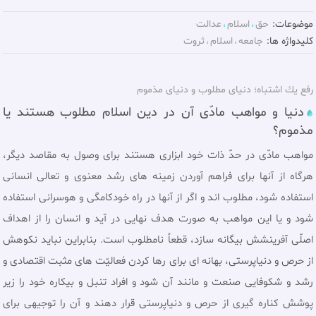
موضوعات:
حق
اسلام
عدالت
کلیدواژه ها:
جامعه
اسلام
ثروت
رفع يك اشتباه‏؛ دنياى مطلوب و دنياى مذموم‏
دنيا و مواهب مادّی آن در دين اسلام مطلوب هستند يا
مذموم؟
مواهب مادّى در حدّ ذات خود ابزارى هستند براى وصول به مقاصد ديگر،
هرگاه از آنها براى فراهم آوردن زمينه هاى رشد معنوى و تعالى انسانى
استفاده شود، مطلوب اند و اگر از آنها در راه خودكامگى و هوسرانى استفاده
شود و يا اين مواهب به صورت هدف نهايى در آيد و انسان را از اهداف
اصلّى آفرينشش بيگانه سازد، قطعاً نامطلوب است. بنابراين نبايد نكوهش
از حرص و دنياپرستى، بهانه اى براى رها كردن فعاليّت هاى مثبت اقتصادى و
رشد و شكوفايى صنعت و مانند آن شود و افراد تنبل و بيكاره خود را زير
پوشش كناره گيرى از حرص و دنياپرستى قرار دهند و آن را توجيهى براى