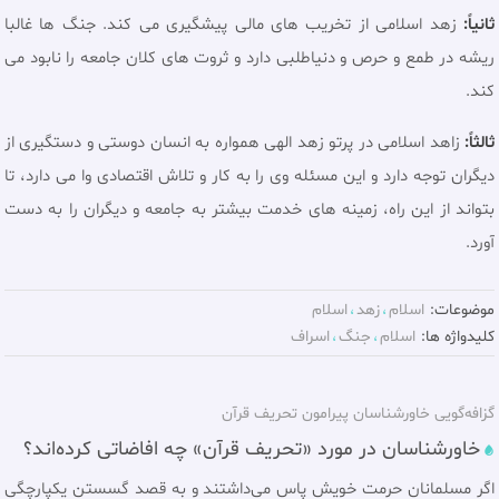
ثانياً:
زهد اسلامى از تخريب هاى مالى پيشگيرى مى كند. جنگ ها غالبا
ريشه در طمع و حرص و دنياطلبى دارد و ثروت هاى كلان جامعه را نابود مى
كند.
ثالثاً:
زاهد اسلامى در پرتو زهد الهى همواره به انسان دوستى و دستگيرى از
ديگران توجه دارد و اين مسئله وى را به كار و تلاش اقتصادى وا مى دارد، تا
بتواند از اين راه، زمينه هاى خدمت بيشتر به جامعه و ديگران را به دست
آورد.
موضوعات:
اسلام
زهد
اسلام
کلیدواژه ها:
اسلام
جنگ
اسراف
گزافه‌گویی خاورشناسان پیرامون تحریف قرآن
خاورشناسان در مورد «تحریف قرآن» چه افاضاتی کرده‌اند؟
اگر مسلمانان حرمت خويش پاس مى‌داشتند و به قصد گسستن يكپارچگى