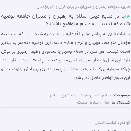
ضرورت تواضع رهبران و مديران در بيان قرآن و اميرمؤمنان
آيا در منابع دينی اسلام به رهبران و مديران جامعه توصيه
شده که نسبت به مردم متواضع باشند؟
در آيات قرآن به پيامبر صلی الله عليه و آله توصيه شده است كه نسبت به
مؤمنان متواضع، مهربان و نرم و ملايم باشد. اين توصيه منحصر به پيامبر
اسلام نيست. هر كس در شعاع وسيع يا محدودى وظيفه رهبرى بر دوش
دارد، اين اصل را كه از اصول اساسى مديريت صحيح است، بايد به كار بندد.
چراكه سرمايه بزرگ يك رهبر، محبّت و پيوند معنوى پيروانش با او است، و
اين بدون تواضع حاصل نمى شود.
موضوعات:
اسلام
تواضع، فروتني و خشوع
اسلام
کلیدواژه ها:
قرآن
اسلام
محبت
تواضع و كرامت انسان