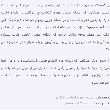
و گذشت در درجه اول، تفكر درباره پيامدهاى هر كدام از اين دو صفت
است. هنگامى كه انسان ببيند عفو و گذشت چه بركاتى در دنيا و آخرت
دارد، به يقين عفو و گذشت را بر انتقام جويى ترجيح خواهد داد و كم كم اين
مسأله به صورت خلق و خو و ملكه اخلاقى در مى آيد. به خصوص اگر به این
نکته نیز عطف توجّه داشته باشد که انتقام جويى، گاهی اوقات شيرازه
زندگى را به هم مى ريزد و جان و مال و آبروى او را با انواع خطرات مواجه مى
كند.
از سوى ديگر هنگامى كه ريشه هاى انتقام جويى را بشناسد و به درمان آنها
بپردازد، خود به خود با از ميان رفتن علت، معلول نيز از ميان خواهد رفت و
كينه توزى و انتقام جويى، جاى خود را به دوستى و محبت و عفو و گذشت
خواهد سپرد.
موضوعات:
حسد
عفو و گذشت
انتقام
کلیدواژه ها:
حسد
تفكر
بخشش