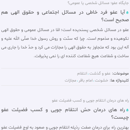
جایگاه عفو؛ مسائل شخصی یا عمومی؟
آيا عفو فرد خاطی در مسائل اجتماعی و حقوق الهى هم
صحيح است؟
عفو در مسائل شخصى پسنديده است؛ امّا در مسائل عمومى و حقوق الهى
نكوهيده و مذموم است. چرا كه سنّت و روش رسول خدا صلّى الله عليه و
آله اين بود كه متجاوز به حقوق الهى را مجازات مى كرد و حدّ خدا را جارى مى
ساخت و شفاعت هيچ شفاعت كننده اى را نمى پذيرفت.
موضوعات:
عفو و گذشت
انتقام
کلیدواژه ها:
خشونت
امام باقر
مجازات
راه های درمان انتقام جويى و كسب فضيلت عفو
راه های درمان حسّ انتقام جويى و كسب فضيلت عفو
چيست؟
بهترين راه براى درمان صفت رذيله انتقام جويى و صعود به اوج فضيلت عفو