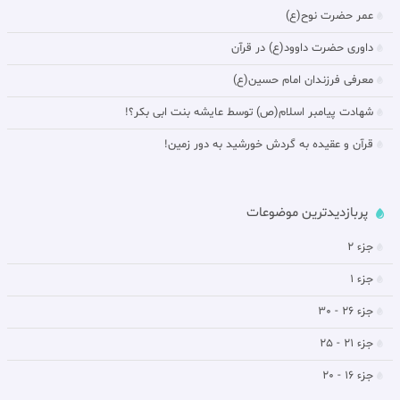
عمر حضرت نوح(ع)
داورى حضرت داوود(ع) در قرآن
معرفی فرزندان امام حسین(ع)
شهادت پیامبر اسلام(ص) توسط عایشه بنت ابی بکر؟!
قرآن و عقیده به گردش خورشيد به دور زمين!
پربازدیدترین موضوعات
جزء 2
جزء 1
جزء 26 - 30
جزء 21 - 25
جزء 16 - 20