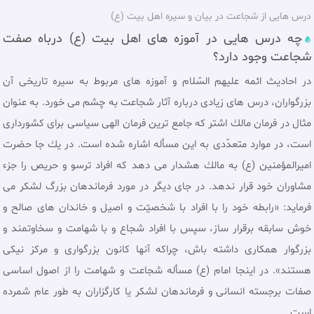
درس هایی از شجاعت در بيان و سیره اهل بیت (ع)
چه درس هایی در آموزه های اهل بيت (ع) درباه صفت
شجاعت وجود دارد؟
در احادیث ائمه علیهم السّلام و آموزه های مربوط به سیره تاریخی آن
بزرگواران، درس های زیادی درباره آثار شجاعت به چشم می خورد. به عنوان
مثال در فرمان مالك اشتر كه جامع ترين فرمان الهى سياسى براى كشوردارى
است، در موارد متعدّدى به اين مسأله اشاره شده است. در يك جا حضرت
امیرالمؤمنین (ع) به مالك هشدار مى دهد كه افراد ترسو و حريص را جزء
مشاوران خود قرار ندهد. در جاى ديگر در مورد فرماندهان بزرگ لشكر مى
فرمايد: «رابطه خود را با افراد با شخصيّت و اصيل و خاندان هاى صالح و
خوش سابقه برقرار ساز، سپس با افراد شجاع و با شهامت و سخاوتمند و
بزرگوار همكارى داشته باش، چراكه آنها كانون بزرگوارى و مركز نيكى
هستند». در اينجا امام (ع) مسأله شجاعت و شهامت را از اصول اساسى
صفات برجسته انسانى و فرماندهان لشكر يا كارگزاران به طور عام شمرده
است.