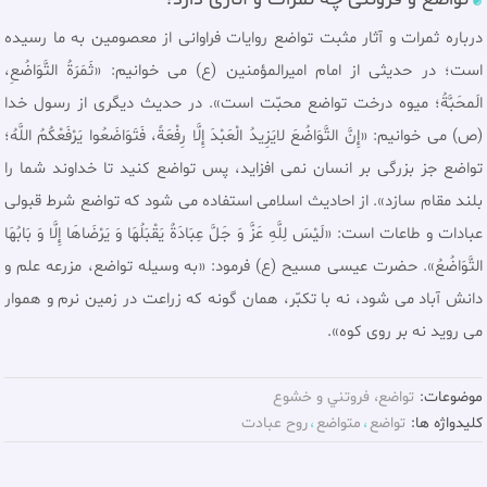
درباره ثمرات و آثار مثبت تواضع روايات فراوانى از معصومين به ما رسيده
است؛ در حديثى از امام اميرالمؤمنين (ع) مى خوانيم: «ثَمَرَةُ التَّوَاضُعِ،
الَمحَبَّةُ؛ ميوه درخت تواضع محبّت است‏». در حديث ديگرى از رسول خدا
(ص) مى خوانيم: «إِنَّ التَّوَاضُعَ لايَزِيدُ الْعَبْدَ إِلَّا رِفْعَةً، فَتَوَاضَعُوا يَرْفَعْكُمُ اللَّهُ؛
تواضع جز بزرگى بر انسان نمى افزايد، پس تواضع كنيد تا خداوند شما را
بلند مقام سازد». از احاديث اسلامى استفاده مى شود كه تواضع شرط قبولى
عبادات و طاعات است: «لَيْسَ لِلَّهِ عَزَّ وَ جَلَّ عِبَادَةٌ يَقْبَلُهَا وَ يَرْضَاهَا إِلَّا وَ بَابُهَا
التَّوَاضُعُ». حضرت عیسی مسیح (ع) فرمود: «به وسيله تواضع، مزرعه علم و
دانش آباد مى شود، نه با تكبّر، همان گونه كه زراعت در زمين نرم و هموار
مى رويد نه بر روى كوه».
موضوعات:
تواضع، فروتني و خشوع
کلیدواژه ها:
تواضع
متواضع
روح عبادت