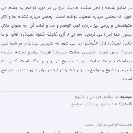
در منابع شيعه و اهل سنّت احاديث فراوانى در مورد تواضع به چشم مى
خورد كه بعضى درباره اهميّت تواضع است، بعضى درباره نشانه ها و آثار
متواضعان و برخی نیز درباره ثمره تواضع و حد و آداب آن. به عنوان مثال
رسول خدا (ص) می فرمايد: «مَا لِي لَا أَرَى عَلَيْكُمْ حَلَاوَةَ الْعِبَادَةِ؟! قَالُوا: وَ مَا
حَلَاوَةُ الْعِبَادَةِ؟ قَالَ: التَّوَاضُعُ؛ چه مى شود كه شيرينى عبادت را در شما نمى
بينم؟! عرض كردند: شيرينى عبادت چيست؟ فرمود: تواضع است». ناگفته
پيداست حقيقت عبادت، نهايت خضوع در برابر پروردگار است. كسى كه
شيرينى خضوع و تواضع در برابر خدا را دريابد در برابر خلق خدا نيز متواضع
است.
موضوعات:
تواضع، فروتني و خشوع
کلیدواژه ها:
تواضع
پروردگار
متواضع
فضیلت تواضع در قرآن مجید