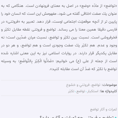
«تواضع» از مادّه «وضع» در اصل به معناى فرونهادن است. هنگامى كه به
عنوان يك صفت اخلاقى گفته مى شود، مفهومش اين است كه انسان خود را
پايين تر از آنچه موقعيّت اجتماعى اوست، قرار دهد. تعبير به «فروتنى» در
فارسى دقيقا همين معنا را مى رساند. تواضع و فروتنى نقطه مقابل تكبّر و
فخرفروشى است. نسبت بين تكبّر و تواضع، نسبت ميان ضدّين است؛ نه
وجود و عدم. هم تكبّر يك صفت وجودى است و هم تواضع، و هر دو در
مقابل يكديگر قرار دارند. در روايات اسلامى نيز به اين معنى اشاره شده
است از جمله از على (ع) مى خوانيم: «ضَادُّوا الْكِبْرَ بِالتَّواضُعِ؛ به وسيله
تواضع با تكبّر كه ضدّ آن است مقابله کنيد».
موضوعات:
تواضع، فروتني و خشوع
کلیدواژه ها:
استکبار
تواضع
تكبّر
ثمرات و آثار تواضع
تواضع و فروتنی چه ثمرات و آثاری دارد؟