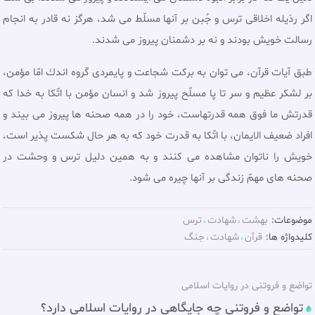
اگر رذيله اخلاقى ترس و جُبن بر آنها مسلّط مى شد، هرگز نه قادر به انجام
رسالت خويش بودند و نه بر دشمنان پيروز مى شدند.
طبق آيات قرآن، می توان به بركت شجاعت و پايمردى گروه اندك امّا مؤمن،
بر لشكر عظيم و سر تا پا مسلّح پيروز شد و انسان مؤمن با اتّكا به خدا كه
قدرتش ما فوق همه قدرتهاست، خود را در همه صحنه ها پيروز مى بيند و
افراد ضعيف الايمان، با اتّكا به قدرت خود كه به هر حال شكست پذير است،
خويش را ناتوان مشاهده مى كنند و به همين دليل ترس و وحشت در
صحنه هاى مهمّ زندگى بر آنها چيره مى شود.
موضوعات:
بهشت
شهادت
ترس
کلیدواژه ها:
قرآن
شهادت
جنگ
تواضع و فروتنى در روايات اسلامى‏
تواضع و فروتنى چه جايگاهی در روايات اسلامى‏ دارد؟