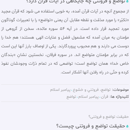
تواضع و فروتنى چه جايگاهی در آيات قرآن دارد؟
از مجموع آنچه در آيات قرآن آمده، به خوبى استفاده مى شود كه قرآن مجيد
«تكبّر» را مورد مذمّت و نقطه مقابل آن يعنى «تواضع» را با تعبيرات گوناگون
مورد تمجيد قرار داده است. در آیه ۵۴ سوره مائده، سخن از گروهى از
مؤمنان به ميان آمده كه مشمول فضل و عنايات الهى هستند؛ هم خدا را
دوست مى دارند و هم محبوب پروردگارند. يكى از اوصاف بارز آنها اين است
كه در برابر مؤمنان متواضع اند. در سوره فرقان، نخستين نشانِ «بندگان
خاص خدا» همان تواضع است؛ تواضعى كه در تمام ذرّات وجودشان نفوذ
كرده و حتّى در راه رفتن آنها آشكار است.
موضوعات:
تواضع، فروتني و خشوع
پيامبر اسلام
کلیدواژه ها:
قرآن
پيامبر اسلام
تواضع
حقيقت تواضع و فروتنى‏؟
حقيقت تواضع و فروتنى چيست؟