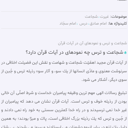
موضوعات:
غيرت
شجاعت
کلیدواژه ها:
امام صادق
درس
امام سجّاد
شجاعت و ترس و نمودهای آن در آیات قرآن
شجاعت و ترس چه نمودهای در آیات قرآن دارد؟
از آيات قرآن مجيد اهمّيّت شجاعت و شهامت و نقش اين فضيلت اخلاقى در
سرنوشت معنوى و مادّى انسانها از يك سو، و آثار سوء رذيله ترس و جُبن از
سوى ديگر، آشكار مى شود.
تبليغ رسالات الهى مهم ترين وظيفه پيامبران خداست و شرط اصلّى آن خالى
بودن از رذيله خوف و ترس است. آیات قرآن نشان مى‏ دهد كه پيامبران از
غير خدا نمى ترسيدند و در راه خدا كمترين سستى به خود راه نمى دادند و
از جُبن و ترس كه يك رذيله بزرگ اخلاقى است، پاك و مبرّا بودند؛ به همين
دليل يك تنه در برابر انبوه دشمنان مى ايستادند و پيروز مى شدند. بى شك