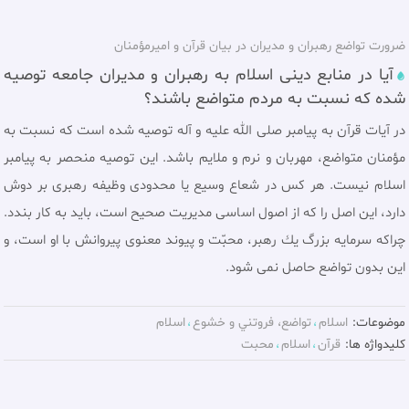
ضرورت تواضع رهبران و مديران در بيان قرآن و اميرمؤمنان
آيا در منابع دينی اسلام به رهبران و مديران جامعه توصيه
شده که نسبت به مردم متواضع باشند؟
در آيات قرآن به پيامبر صلی الله عليه و آله توصيه شده است كه نسبت به
مؤمنان متواضع، مهربان و نرم و ملايم باشد. اين توصيه منحصر به پيامبر
اسلام نيست. هر كس در شعاع وسيع يا محدودى وظيفه رهبرى بر دوش
دارد، اين اصل را كه از اصول اساسى مديريت صحيح است، بايد به كار بندد.
چراكه سرمايه بزرگ يك رهبر، محبّت و پيوند معنوى پيروانش با او است، و
اين بدون تواضع حاصل نمى شود.
موضوعات:
اسلام
تواضع، فروتني و خشوع
اسلام
کلیدواژه ها:
قرآن
اسلام
محبت