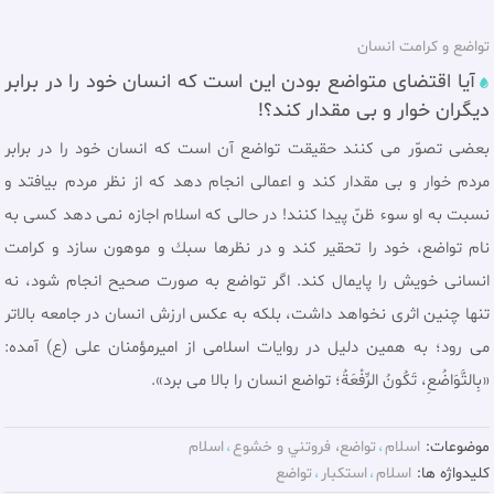
تواضع و كرامت انسان
آيا اقتضای متواضع بودن اين است که انسان خود را در برابر
ديگران خوار و بى مقدار کند؟!
بعضى تصوّر مى كنند حقيقت تواضع آن است كه انسان خود را در برابر
مردم خوار و بى مقدار كند و اعمالى انجام دهد كه از نظر مردم بيافتد و
نسبت به او سوء ظنّ پيدا كنند! در حالی که اسلام اجازه نمى دهد كسى به
نام تواضع، خود را تحقير كند و در نظرها سبك و موهون سازد و كرامت
انسانى خويش را پايمال كند. اگر تواضع به صورت صحيح انجام شود، نه
تنها چنين اثرى نخواهد داشت، بلكه به عكس ارزش انسان در جامعه بالاتر
مى رود؛ به همين دليل در روايات اسلامى از اميرمؤمنان على (ع) آمده:
«بِالتَّوَاضُعِ، تَكُونُ الرِّفْعَةُ؛ تواضع انسان را بالا مى برد».
موضوعات:
اسلام
تواضع، فروتني و خشوع
اسلام
کلیدواژه ها:
اسلام
استکبار
تواضع